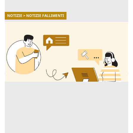
NOTIZIE > NOTIZIE FALLIMENTI
11/12/2025
Aste giudiziarie: come orientarsi in sicurezza
con la consulenza di Fallimenti.it
Per affrontare questo percorso senza stress nasce il
servizio di consulenza di Fallimenti.it per la ricerca di
qualsiasi immobile in asta. [...]