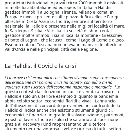
proprietari istituzionali o privati circa 2000 immobili dislocati
in molte località italiane ed europee. In Italia la Halldis
gestisce immobili a Bologna, Firenze, Milano e Roma. In
Europa è invece presente sulle piazze di Bruxelles e Parigi
oltreché in Costa Azzurra. Inoltre, sempre sul territorio
nazionale, la Halldis è presente nelle migliori località di mare.
In Sardegna, Sicilia e Versilia. La società di short rental
gestisce inoltre immobili sia in località montane - Gressoney
e Ponte di Legno - che lacustri, come il Lago di Como e d'Iseo.
Essendo nata in Toscana non potevano mancare le offerte in
Val d'Orcia e nelle principali città della Regione.
La Halldis, il Covid e la crisi
*
La grave crisi economica che stiamo vivendo come conseguenza
dell'esplosione del Corona virus ha colpito, con più o meno
violenza, tutti i settori dell'economia nazionale e mondiale. *
In
questo contesto la situazione in cui si è venuta a trovare la
Halldis e solo un ulteriore esempio di quanto la pandemia
abbia colpito settori economici floridi e vivaci. L'annuncio
dell'attivazione di concordato preventivo nei confronti della
Halldis ci indica anche che esistono strumenti giuridici,
economici e finanziari in grado di salvare aziende, patrimoni,
e posti di lavoro. Inoltre i soldi che saranno a disposizione
grazie al Recovery Fund rappresentano un ulteriore
strumento per una vigorosa e veloce ripresa di tutti i settori