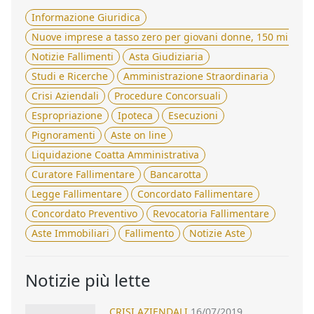
Informazione Giuridica
Nuove imprese a tasso zero per giovani donne, 150 milioni 
Notizie Fallimenti
Asta Giudiziaria
Studi e Ricerche
Amministrazione Straordinaria
Crisi Aziendali
Procedure Concorsuali
Espropriazione
Ipoteca
Esecuzioni
Pignoramenti
Aste on line
Liquidazione Coatta Amministrativa
Curatore Fallimentare
Bancarotta
Legge Fallimentare
Concordato Fallimentare
Concordato Preventivo
Revocatoria Fallimentare
Aste Immobiliari
Fallimento
Notizie Aste
Notizie più lette
CRISI AZIENDALI
16/07/2019