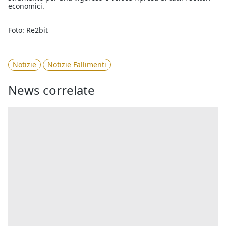
economici.
Foto: Re2bit
Notizie
Notizie Fallimenti
News correlate