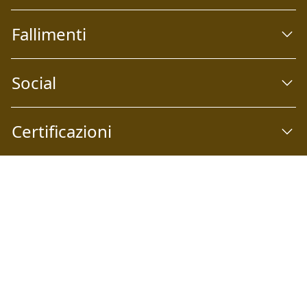
Fallimenti
Social
Certificazioni
Abilio S.p.A
Società a socio unico Email:
info@abilio.com
| Telefono:
+39 0546 046747
| Sito Web:
www.abilio.com
| Pec:
abilio@pec.illimity.com
Capitale sociale i.v. Euro 60.975,00 | Sede legale: Via Galileo
Galilei n°6, 48018 Faenza (RA) | P.IVA: 02704840392 | Codice
fiscale e Nr. Iscrizione Registro delle Imprese di Ferrara e
Ravenna: 02704840392 | Numero REA RA: 224830 | SDI:
SUBM70N | Società iscritta alla sezione A dell'elenco siti