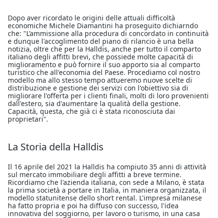
Dopo aver ricordato le origini delle attuali difficoltà
economiche Michele Diamantini ha proseguito dichiarndo
che: "L’ammissione alla procedura di concordato in continuità
e dunque l'accoglimento del piano di rilancio è una bella
notizia, oltre che per la Halldis, anche per tutto il comparto
italiano degli affitti brevi, che possiede molte capacità di
miglioramento e può fornire il suo apporto sia al comparto
turistico che all'economia del Paese. Procediamo col nostro
modello ma allo stesso tempo attueremo nuove scelte di
distribuzione e gestione dei servizi con l'obiettivo sia di
migliorare l'offerta per i clienti finali, molti di loro provenienti
dall'estero, sia d'aumentare la qualità della gestione.
Capacità, questa, che già ci è stata riconosciuta dai
proprietari".
La Storia della Halldis
Il 16 aprile del 2021 la Halldis ha compiuto 35 anni di attività
sul mercato immobiliare degli affitti a breve termine.
Ricordiamo che l'azienda italiana, con sede a Milano, è stata
la prima società a portare in Italia, in maniera organizzata, il
modello statunitense dello short rental. L'impresa milanese
ha fatto propria e poi ha diffuso con successo, l'idea
innovativa del soggiorno, per lavoro o turismo, in una casa