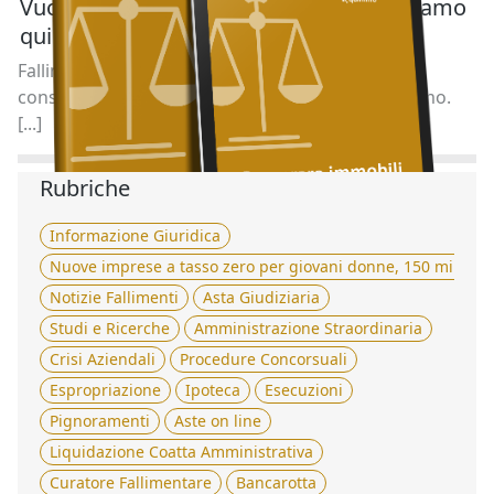
Vuoi acquistare un immobile all’asta? Siamo
qui per aiutarti.
Fallimenti.it è al tuo fianco con un servizio di
consulenza gratuito in collaborazione con Quimmo.
[...]
Rubriche
Informazione Giuridica
Nuove imprese a tasso zero per giovani donne, 150 milioni 
Notizie Fallimenti
Asta Giudiziaria
Studi e Ricerche
Amministrazione Straordinaria
Crisi Aziendali
Procedure Concorsuali
Espropriazione
Ipoteca
Esecuzioni
Pignoramenti
Aste on line
Liquidazione Coatta Amministrativa
Curatore Fallimentare
Bancarotta