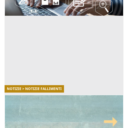
NOTIZIE > NOTIZIE FALLIMENTI
27/08/2025
Chi deve pagare l’IMU sul posto auto
scoperto?
In questo articolo scopriremo tutto quello che bisogna