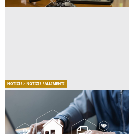
NOTIZIE > NOTIZIE FALLIMENTI
30/10/2025
Fallimenti.it: il punto di riferimento per
monitorare le aste giudiziarie in Italia
Fallimenti.it, il portale leader in Italia per la
consultazione di aste giudiziarie, fallimenti e
liquidazioni. [...]