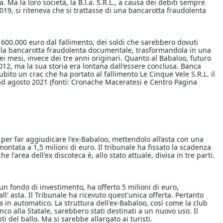
 Ma la loro società, la B.l.a. S.R.L., a causa dei debiti sempre
2019, si riteneva che si trattasse di una bancarotta fraudolenta
o 600.000 euro dal fallimento, dei soldi che sarebbero dovuti
to la bancarotta fraudolenta documentale, trasformandola in una
 mesi, invece dei tre anni originari. Quanto al Babaloo, futuro
012, ma la sua storia era lontana dall'essere conclusa. Banca
bito un crac che ha portato al fallimento Le Cinque Vele S.R.L. il
ad agosto 2021 (fonti: Cronache Maceratesi e Centro Pagina
o per far aggiudicare l'ex-Babaloo, mettendolo all’asta con una
ntata a 1,5 milioni di euro. Il tribunale ha fissato la scadenza
 l'area dell'ex discoteca è, allo stato attuale, divisa in tre parti.
n fondo di investimento, ha offerto 5 milioni di euro,
' asta. Il Tribunale ha ricevuto quest'unica offerta. Pertanto
 in automatico. La struttura dell'ex-Babaloo, così come la club
nco alla Statale, sarebbero stati destinati a un nuovo uso. Il
i del ballo. Ma si sarebbe allargato ai turisti.