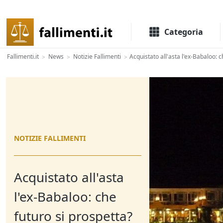
Il portale delle aste e liquidazioni giudiziali
Categoria
Fallimenti.it
News
Notizie Fallimenti
Acquistato all'asta l'ex-Babaloo: 
>
>
>
NOTIZIE FALLIMENTI
Acquistato all'asta
l'ex-Babaloo: che
futuro si prospetta?