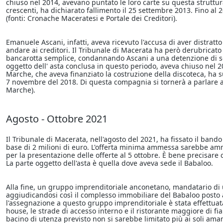
chiuso nel 2014, avevano puntato le loro carte su questa struttura.
crescenti, ha dichiarato fallimento il 25 settembre 2013. Fino al 
(fonti: Cronache Maceratesi e Portale dei Creditori).
Emanuele Ascani, infatti, aveva ricevuto l'accusa di aver distratt
andare ai creditori. Il Tribunale di Macerata ha però derubrica
bancarotta semplice, condannando Ascani a una detenzione di sei
oggetto dell' asta conclusa in questo periodo, aveva chiuso nel 2
Marche, che aveva finanziato la costruzione della discoteca, ha su
7 novembre del 2018. Di questa compagnia si tornerà a parlare 
Marche).
Agosto - Ottobre 2021
Il Tribunale di Macerata, nell'agosto del 2021, ha fissato il band
base di 2 milioni di euro. L'offerta minima ammessa sarebbe ammo
per la presentazione delle offerte al 5 ottobre. È bene precisare che
La parte oggetto dell'asta è quella dove aveva sede il Babaloo.
Alla fine, un gruppo imprenditoriale anconetano, mandatario di u
aggiudicandosi così il complesso immobiliare del Babaloo posto all
l'assegnazione a questo gruppo imprenditoriale è stata effettuata
house, le strade di accesso interno e il ristorante maggiore di fia
bacino di utenza previsto non si sarebbe limitato più ai soli amant