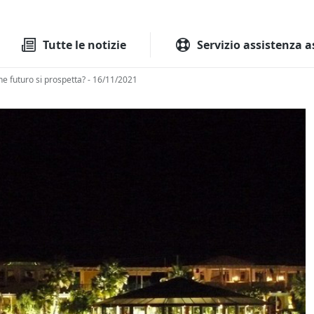
Tutte le aste
Aste immobilia
Tutte le notizie
Servizio assistenza a
che futuro si prospetta? - 16/11/2021