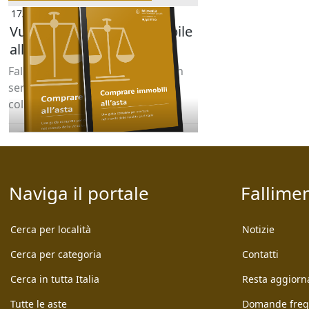
17/07/2025
Vuoi acquistare un immobile
all’asta? Siamo qui per
aiutarti.
Fallimenti.it è al tuo fianco con un
servizio di consulenza gratuito in
collaborazione con Quimmo. [...]
Naviga il portale
Fallimen
Cerca per località
Notizie
Cerca per categoria
Contatti
Cerca in tutta Italia
Resta aggiorn
Tutte le aste
Domande freq