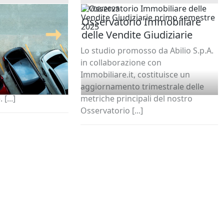
07/08/2025
e l’IMU sul
Osservatorio Immobiliare
operto?
delle Vendite Giudiziarie
primo semestre 2025
o scopriremo tutto
Lo studio promosso da Abilio S.p.A.
a sapere sul
in collaborazione con
MU relativamente
Immobiliare.it, costituisce un
erti, seguendo la
aggiornamento trimestrale delle
[...]
metriche principali del nostro
Osservatorio [...]