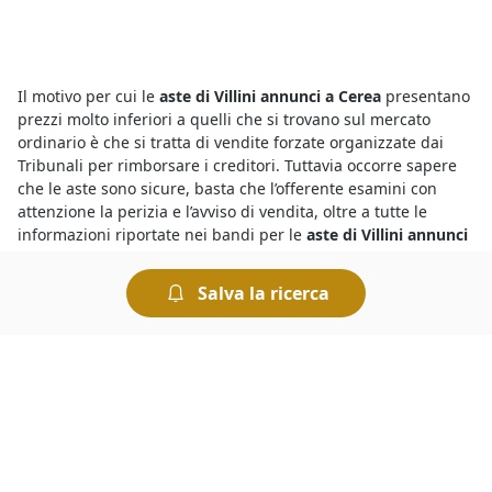
Il motivo per cui le
aste di Villini annunci a Cerea
presentano
prezzi molto inferiori a quelli che si trovano sul mercato
ordinario è che si tratta di vendite forzate organizzate dai
Tribunali per rimborsare i creditori. Tuttavia occorre sapere
che le aste sono sicure, basta che l’offerente esamini con
attenzione la perizia e l’avviso di vendita, oltre a tutte le
informazioni riportate nei bandi per le
aste di Villini annunci
a Cerea
.
Salva la ricerca
Chi vuole partecipare a un’asta deve sapere che esistono sia
le aste tradizionali sia le
aste on line di Villini
. Le aste
giudiziarie che si svolgono sul web offrono comodità e
sicurezza, quelle in modalità tradizionale avvengono invece
presso la sede del Tribunale competente. Tutte le aste si
svolgono "al miglior offerente", ciò significa che si aggiudica
il bene chi presenta l’offerta più elevata.