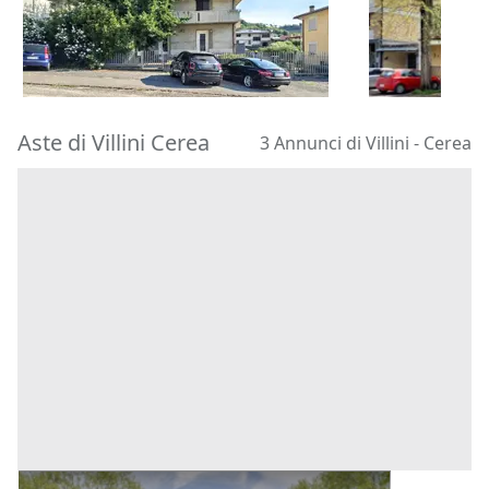
322.500 €
180.000 €
Faenza
(Rav
Barbarano Mossano
(Vicenza)
11/09/2026
22/10/2026
Aste di Villini Cerea
3 Annunci di Villini - Cerea