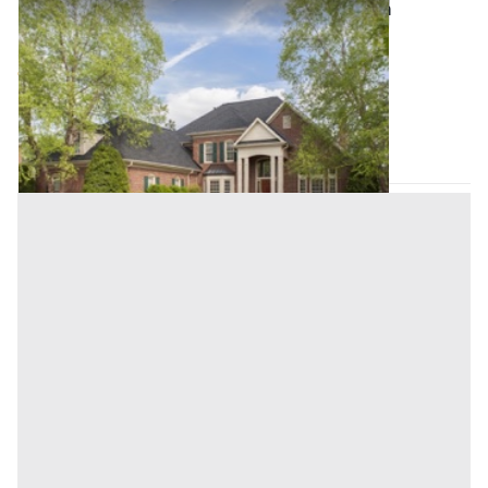
Asta Villino con garage e annessi rustici da
ristrutturare
Offerta minima
124.000 €
93.000 €
Cerea
(Verona)
Codice asta:
AK3402466
Asta chiusa