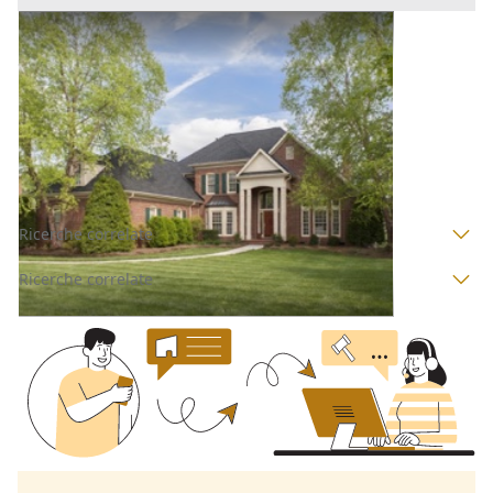
Villini all'asta a Verona
Offerta minima
210.000 €
157.500 €
Cerea
(Verona)
Codice asta:
AK3244677
Asta chiusa
Ricerche correlate
Ricerche correlate