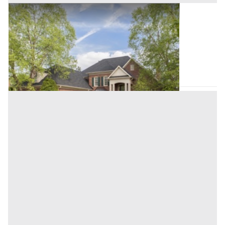
Villini all'asta a Verona
Offerta minima
300.000 €
225.000 €
Cerea
(Verona)
Codice asta:
AK360214
Asta chiusa