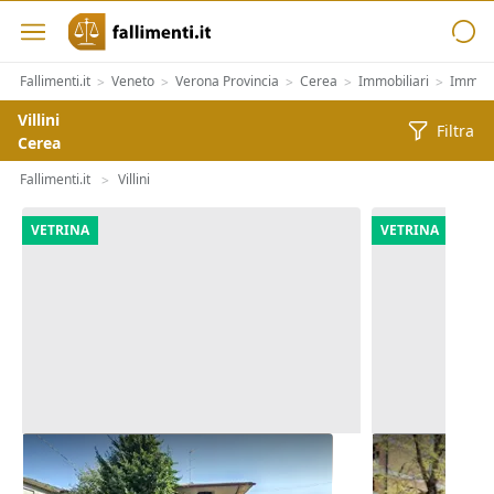
Fallimenti.it
Veneto
Verona Provincia
Cerea
Immobiliari
Immobil
>
>
>
>
>
Villini
Filtra
Cerea
Fallimenti.it
Villini
>
VETRINA
VETRINA
Asta Casa indipendente con corte
Asta Abitazi
pertinenziale