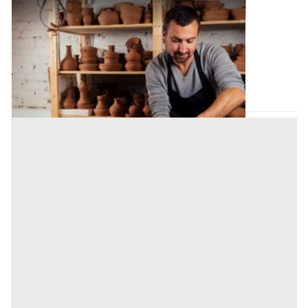
Laboratorio Artigiano all'asta a Palermo
Offerta minima
71.070 €
53.303 €
Bagheria
(Palermo)
Codice asta:
AN982397
Asta chiusa