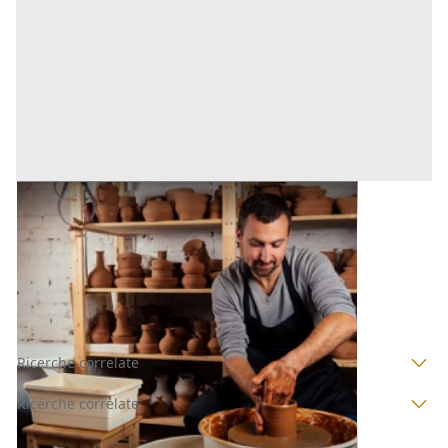
Laboratorio Artigiano all'asta a Bagheria
Base d'asta
53.000 €
Bagheria
(Palermo)
Asta chiusa
Ricerche correlate
Ricerche correlate