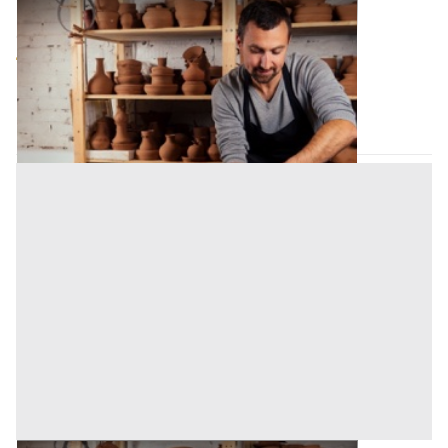
Laboratorio Artigiano all'asta a Palermo
Offerta minima
54.296 €
40.722 €
Bagheria
(Palermo)
Codice asta:
AN982395
Asta chiusa