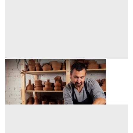
Laboratorio Artigiano all'asta a Bagheria
Base d'asta
148.079 €
Bagheria
(Palermo)
Asta chiusa