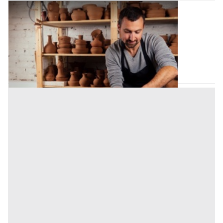
Laboratorio Artigiano all'asta a Palermo
Offerta minima
15.515 €
11.360 €
Bagheria
(Palermo)
Codice asta:
AN982396
Asta chiusa