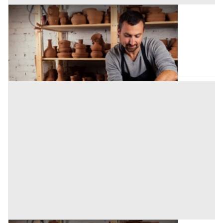
Laboratorio Artigiano all'asta a Bagheria
Base d'asta
197.438 €
Bagheria
(Palermo)
Asta chiusa