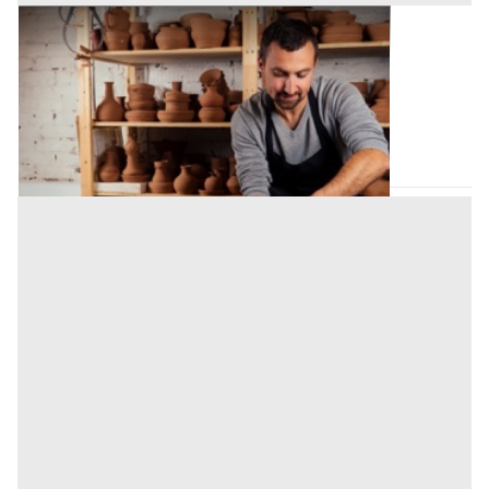
Laboratorio Artigiano all'asta a Palermo
Offerta minima
73.155 €
54.886,25 €
Bagheria
(Palermo)
Codice asta:
AE9507922
Asta chiusa