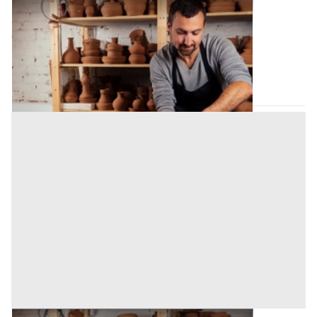
Laboratorio Artigiano all'asta a Palermo
Offerta minima
87.750 €
65.812,50 €
Bagheria
(Palermo)
Codice asta:
AN9128022
Asta chiusa