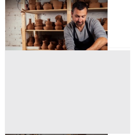
Laboratorio Artigiano all'asta a Palermo
Offerta minima
89.000 €
66.750 €
Bagheria
(Palermo)
Codice asta:
AN9128023
Asta chiusa