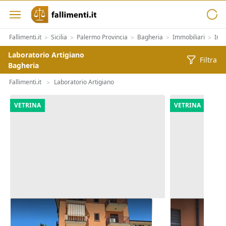
Fallimenti.it
Sicilia
Palermo Provincia
Bagheria
Immobiliari
Imm
>
>
>
>
>
Laboratorio Artigiano
Filtra
Bagheria
Fallimenti.it
Laboratorio Artigiano
>
VETRINA
VETRINA
Asta Locale commerciale al piano
Asta Locale 
terra
terra