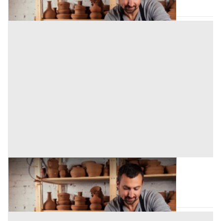
30/12/2999
Laboratorio Artigiano all'asta a Bagheria
Bagheria
(Palermo)
Asta chiusa