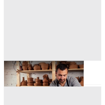
Laboratorio Artigiano all'asta a Bagheria
Bagheria
(Palermo)
Asta chiusa