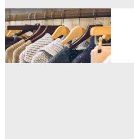
Capi Vestiari all'asta a Padova
Offerta minima
69,64 €
Padova
(Padova)
Codice asta:
AT713780268
Asta chiusa