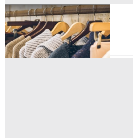
Capi Vestiari all'asta a Padova
Offerta minima
120 €
Padova
(Padova)
Codice asta:
AT713780287
Asta chiusa