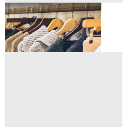
Capi Vestiari all'asta a Padova
Offerta minima
85.920 €
Padova
(Padova)
Codice asta:
BN5115802
Asta chiusa