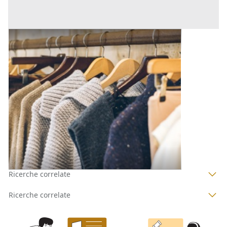
Capi Vestiari all'asta a Padova
Offerta minima
240 €
Padova
(Padova)
Codice asta:
AT713780290
Asta chiusa
1
2
3
4
Ricerche correlate
Ricerche correlate