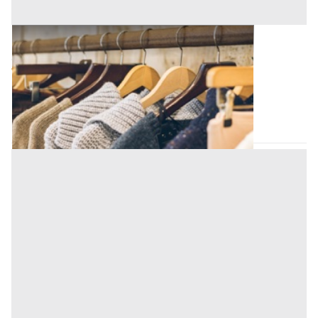
Capi Vestiari all'asta a Padova
Offerta minima
75 €
Padova
(Padova)
Codice asta:
AT713780248
Asta chiusa