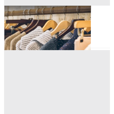
Capi Vestiari all'asta a Padova
Offerta minima
150 €
Padova
(Padova)
Codice asta:
AT713780243
Asta chiusa