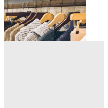
Capi Vestiari all'asta a Padova
Offerta minima
1.209,38 €
Padova
(Padova)
Codice asta:
619736fb
Asta chiusa