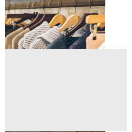
Mobili Ufficio all'asta a Padova
Offerta minima
960 €
Padova
(Padova)
Codice asta:
0c357d2d
03/09/2026