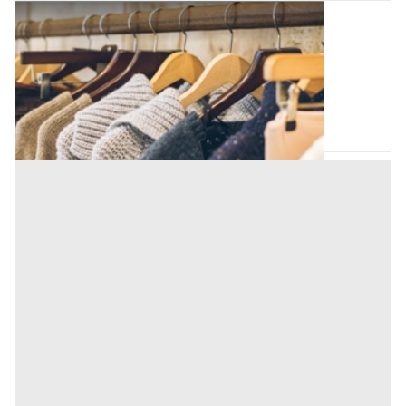
Capi Vestiari all'asta a Padova
Offerta minima
1.209,38 €
Padova
(Padova)
Codice asta:
c194a9dc
Asta chiusa