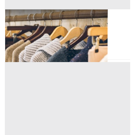
Capi Vestiari all'asta a Padova
Offerta minima
52,50 €
Padova
(Padova)
Codice asta:
AT713780295
Asta chiusa