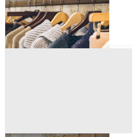
Capi Vestiari all'asta a Padova
Offerta minima
9.073,14 €
Padova
(Padova)
Codice asta:
991b85e2
15/09/2026