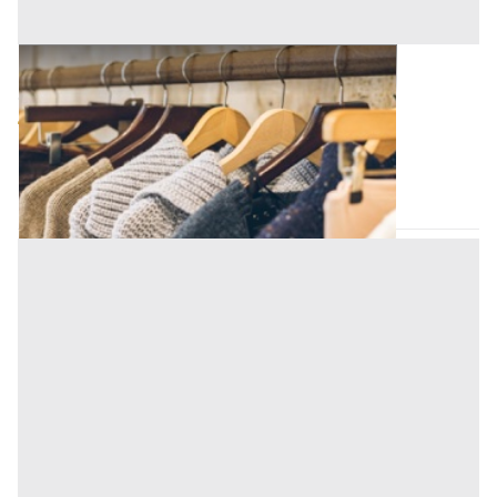
Capi Vestiari all'asta a Padova
Offerta minima
45 €
Padova
(Padova)
Codice asta:
AT713780283
Asta chiusa