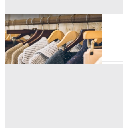
Capi Vestiari all'asta a Padova
Offerta minima
75 €
Padova
(Padova)
Codice asta:
AT713780254
Asta chiusa