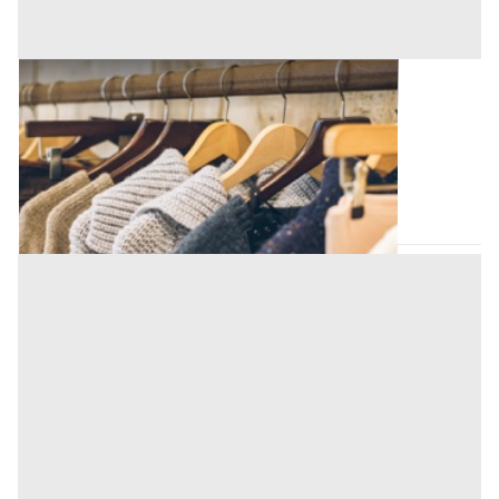
Capi Vestiari all'asta a Padova
Offerta minima
150 €
Padova
(Padova)
Codice asta:
AT713780244
Asta chiusa