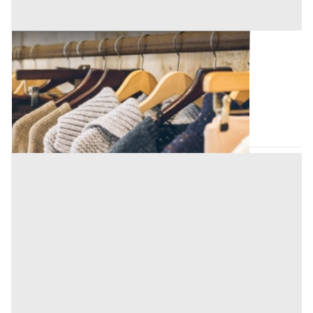
Capi Vestiari all'asta a Padova
Offerta minima
52,50 €
Padova
(Padova)
Codice asta:
AT713780296
Asta chiusa