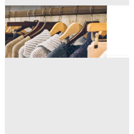
Capi Vestiari all'asta a Padova
Offerta minima
75 €
Padova
(Padova)
Codice asta:
AT713780253
Asta chiusa