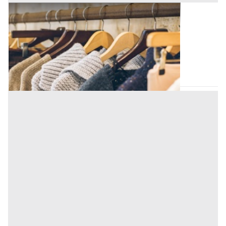
Capi Vestiari all'asta a Padova
Offerta minima
6.151,30 €
Padova
(Padova)
Codice asta:
AA165822
Asta chiusa