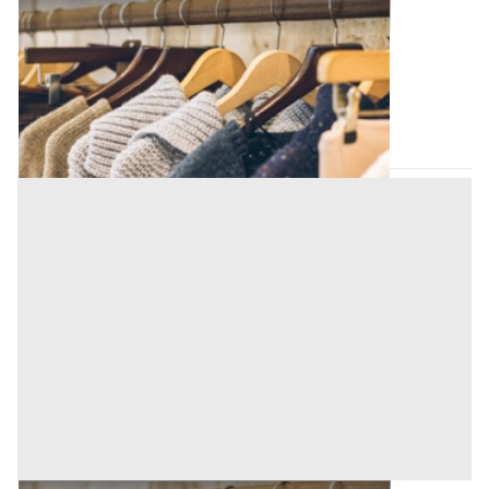
Marchi all'asta a Padova
Offerta minima
790 €
Padova
(Padova)
Codice asta:
9c0e1dc6
10/09/2026