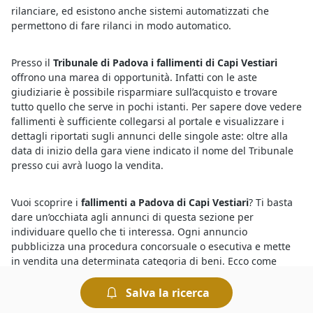
rilanciare, ed esistono anche sistemi automatizzati che
permettono di fare rilanci in modo automatico.
Presso il
Tribunale di Padova i fallimenti di Capi Vestiari
offrono una marea di opportunità. Infatti con le aste
giudiziarie è possibile risparmiare sull’acquisto e trovare
tutto quello che serve in pochi istanti. Per sapere dove vedere
fallimenti è sufficiente collegarsi al portale e visualizzare i
dettagli riportati sugli annunci delle singole aste: oltre alla
data di inizio della gara viene indicato il nome del Tribunale
presso cui avrà luogo la vendita.
Vuoi scoprire i
fallimenti a Padova di Capi Vestiari
? Ti basta
dare un’occhiata agli annunci di questa sezione per
individuare quello che ti interessa. Ogni annuncio
pubblicizza una procedura concorsuale o esecutiva e mette
in vendita una determinata categoria di beni. Ecco come
funziona: nei fallimenti solitamente i beni vengono proposti a
un prezzo inferiore a quello di mercato, con l’obiettivo di
Salva la ricerca
concludere la vendita in tempi brevi e soddisfare così i