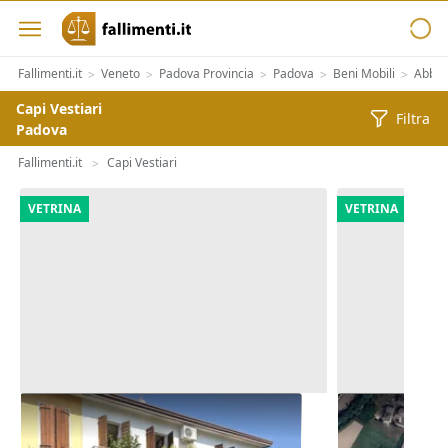
Fallimenti.it
Veneto
Padova Provincia
Padova
Beni Mobili
Abbig
>
>
>
>
>
Capi Vestiari
Filtra
Padova
Fallimenti.it
Capi Vestiari
>
VETRINA
VETRINA
Asta Abitazione cielo terra con
Asta Appezza
cortile e cantina
12.973 mq