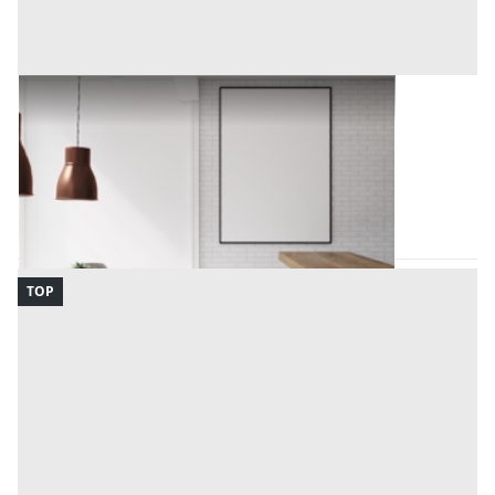
Arredamento Negozi all'asta a Padova
Offerta minima
100 €
Padova
(Padova)
Codice asta:
BN5182451501
Asta chiusa
TOP