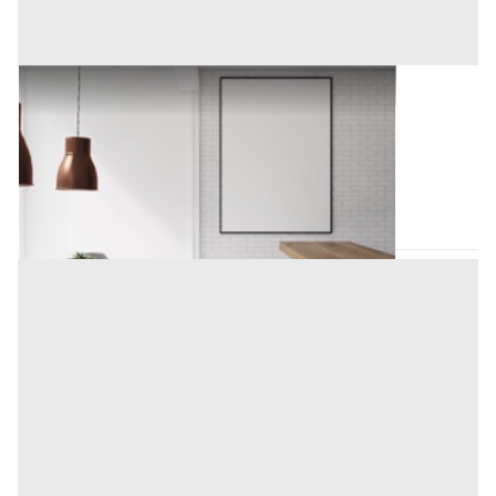
Arredamento Negozi all'asta a Padova
Offerta minima
1.406,25 €
Padova
(Padova)
Codice asta:
6b2882c0
Asta chiusa