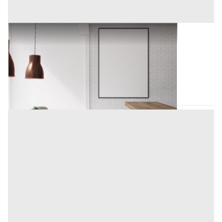
Arredamento Negozi all'asta a Padova
Offerta minima
100 €
Padova
(Padova)
Codice asta:
93d249b6
Asta chiusa