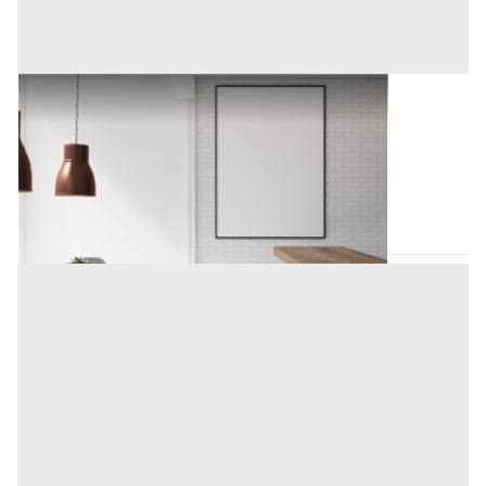
Arredamento Negozi all'asta a Padova
Offerta minima
8.650 €
Padova
(Padova)
Codice asta:
AA131377
Asta chiusa