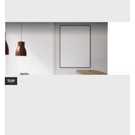
Arredamento Negozi all'asta a Padova
Offerta minima
50 €
Padova
(Padova)
Codice asta:
BN5131340242
Asta chiusa
TOP