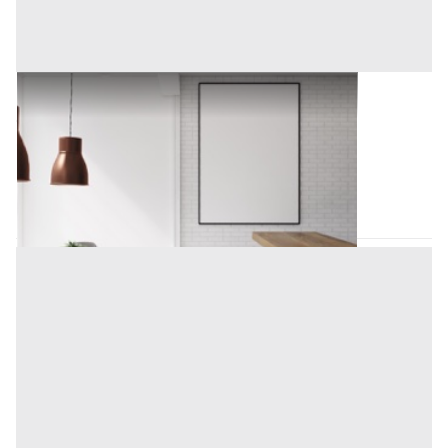
Arredamento Negozi all'asta a Padova
Offerta minima
500 €
Padova
(Padova)
Codice asta:
AA12333590
Asta chiusa