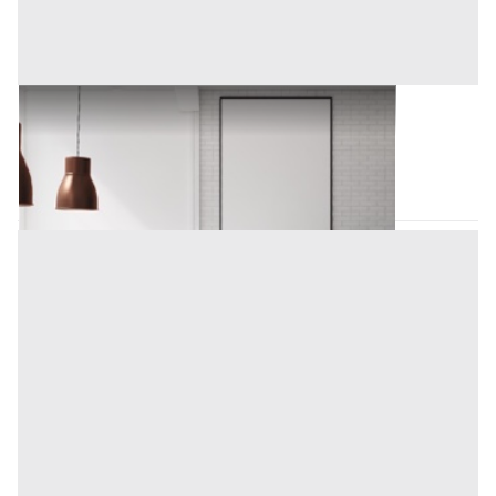
Arredamento Negozi all'asta a Padova
Padova
(Padova)
Codice asta:
BG3835050077
Asta chiusa