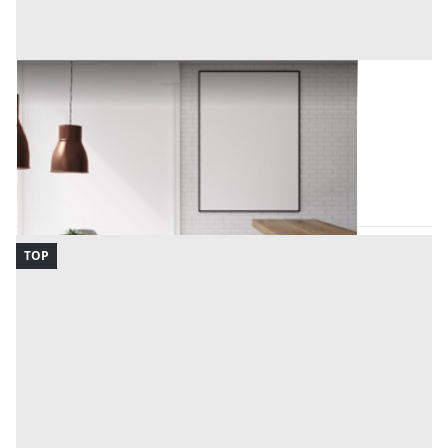
Arredamento Negozi all'asta a Padova
Offerta minima
9.026,68 €
Padova
(Padova)
Codice asta:
9cce725f
15/09/2026
TOP