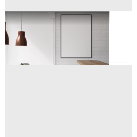
Arredamento Negozi all'asta a Padova
Offerta minima
60 €
Padova
(Padova)
Codice asta:
324509eb
Asta chiusa