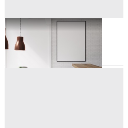
Arredamento Negozi all'asta a Padova
Offerta minima
1.068,75 €
Padova
(Padova)
Codice asta:
AT7679157
Asta chiusa