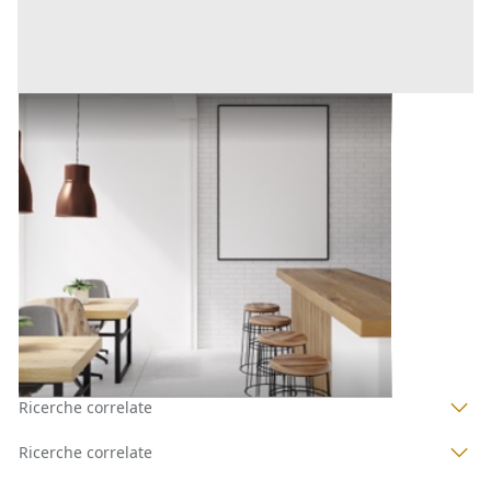
Arredamento Negozi all'asta a Padova
Offerta minima
843,75 €
Padova
(Padova)
Codice asta:
AT7389145
Asta chiusa
1
2
3
4
Ricerche correlate
Ricerche correlate