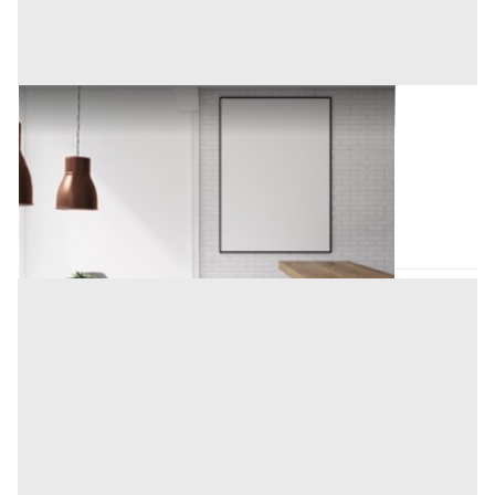
Arredamento Negozi all'asta a Padova
Offerta minima
550 €
Padova
(Padova)
Codice asta:
AT72489145
Asta chiusa