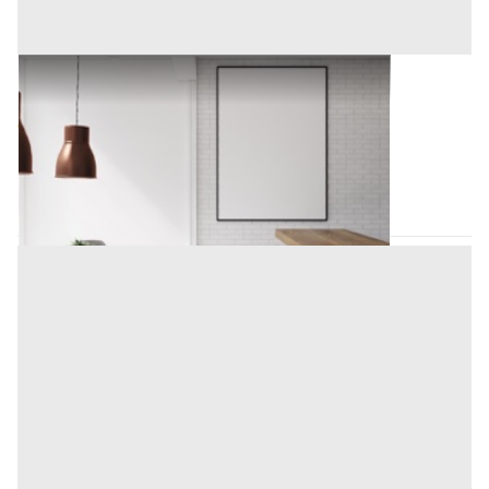
Autovetture all'asta a Padova
Offerta minima
9.800 €
Padova
(Padova)
Codice asta:
25b5f185
Asta chiusa