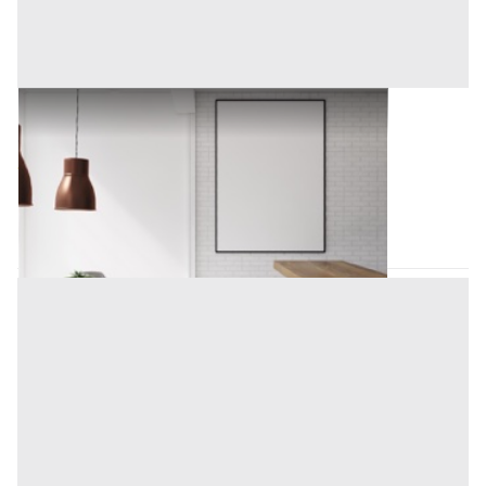
Arredamento Negozi all'asta a Padova
Offerta minima
2.250 €
Padova
(Padova)
Codice asta:
AA12254701
Asta chiusa