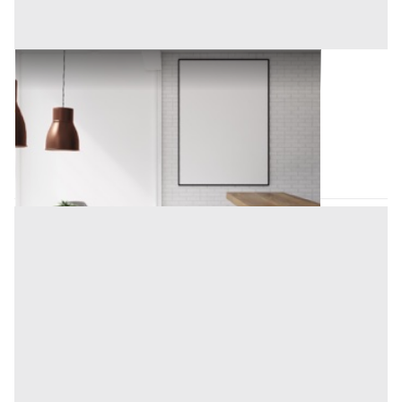
Arredamento Negozi all'asta a Padova
Offerta minima
635,63 €
Padova
(Padova)
Codice asta:
b052df98
Asta chiusa