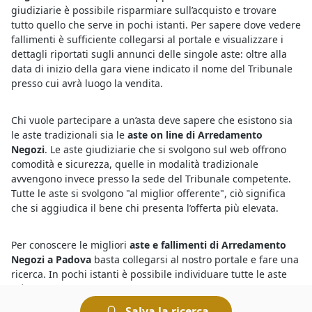
giudiziarie è possibile risparmiare sull’acquisto e trovare
tutto quello che serve in pochi istanti. Per sapere dove vedere
fallimenti è sufficiente collegarsi al portale e visualizzare i
dettagli riportati sugli annunci delle singole aste: oltre alla
data di inizio della gara viene indicato il nome del Tribunale
presso cui avrà luogo la vendita.
Chi vuole partecipare a un’asta deve sapere che esistono sia
le aste tradizionali sia le
aste on line di Arredamento
Negozi
. Le aste giudiziarie che si svolgono sul web offrono
comodità e sicurezza, quelle in modalità tradizionale
avvengono invece presso la sede del Tribunale competente.
Tutte le aste si svolgono "al miglior offerente", ciò significa
che si aggiudica il bene chi presenta l’offerta più elevata.
Per conoscere le migliori
aste e fallimenti di Arredamento
Negozi a Padova
basta collegarsi al nostro portale e fare una
ricerca. In pochi istanti è possibile individuare tutte le aste
più interessanti, consultare le descrizioni dettagliate sui beni
in vendita e trovare quello che fa al caso nostro. Per ogni asta
Salva la ricerca