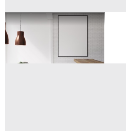
Arredamento Negozi all'asta a Padova
Offerta minima
1.600 €
Padova
(Padova)
Codice asta:
5615b71d
Asta chiusa