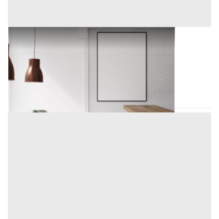
Arredamento Negozi all'asta a Padova
Offerta minima
7.122 €
Padova
(Padova)
Codice asta:
4c0d9775
15/09/2026