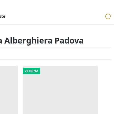
ri
Aste mobiliari
Cerca per località
Cerca in tutta Italia
ste
ia Alberghiera Padova
VETRINA