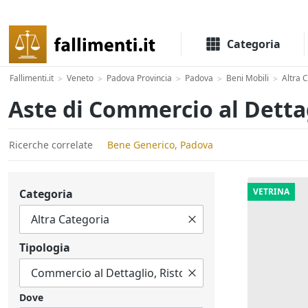
Il portale delle aste e liquidazioni giudiziali
Categoria
Fallimenti.it
Veneto
Padova Provincia
Padova
Beni Mobili
Altra 
>
>
>
>
>
Aste di Commercio al Detta
Ricerche correlate
Bene Generico, Padova
VETRINA
Categoria
Tipologia
Dove