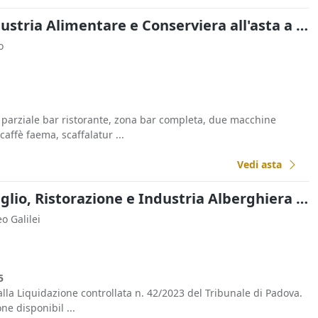
Macchinari per l'Industria Alimentare e Conserviera all'asta a Padova
o
 parziale bar ristorante, zona bar completa, due macchine
affè faema, scaffalatur ...
Vedi asta
Commercio al Dettaglio, Ristorazione e Industria Alberghiera all'asta a Padova
eo Galilei
5
lla Liquidazione controllata n. 42/2023 del Tribunale di Padova.
e disponibil ...