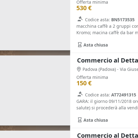
Offerta minima
530 €
Codice asta:
BN5173535
macchina caffè a 2 gruppi con
Kromo; macina caffè da bar m
Asta chiusa
Padova
(Padova)
- Via Giu
Offerta minima
150 €
Codice asta:
AT72491315
GARA: il giorno 09/11/2018 or
salute) si procederà alla vendi
Asta chiusa