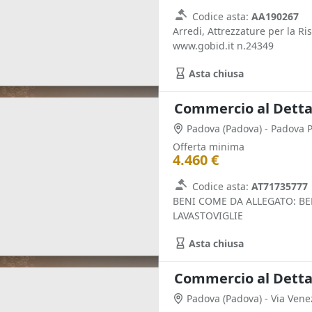
Codice asta:
AA190267
Arredi, Attrezzature per la Ri
www.gobid.it n.24349
Asta chiusa
Padova
(Padova)
- Padova 
Offerta minima
4.460 €
Codice asta:
AT71735777
BENI COME DA ALLEGATO: BEN
LAVASTOVIGLIE
Asta chiusa
Padova
(Padova)
- Via Vene