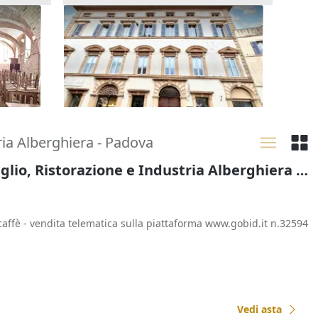
storico
Asta Locale commerciale in
palazzo storico
146.918 €
Foligno
(Perugia)
16/10/2026
ria Alberghiera - Padova
Commercio al Dettaglio, Ristorazione e Industria Alberghiera all'asta a Padova
ffè - vendita telematica sulla piattaforma www.gobid.it n.32594
Vedi asta