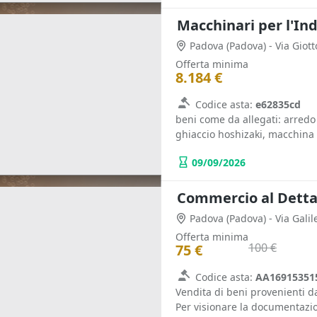
Padova
(Padova)
- Via Giott
Offerta minima
8.184 €
Codice asta:
e62835cd
beni come da allegati: arredo
ghiaccio hoshizaki, macchina c
09/09/2026
Padova
(Padova)
- Via Galil
Offerta minima
100 €
75 €
Codice asta:
AA16915351
Vendita di beni provenienti da
Per visionare la documentazion