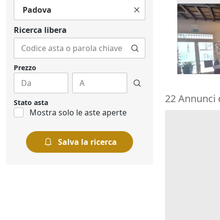
Padova
Asta Loca
destinato
Ricerca libera
353.621 
Cesena
(
29/09/2
Prezzo
22 Annunci 
Stato asta
Mostra solo le aste aperte
Salva la ricerca