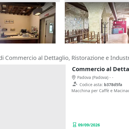
le commerciale
Asta Ristorante in palazzo 
 a ristorazione
e servizi
€
291.600 €
Forlì-Cesena)
Jesi
(Ancona)
026
24/09/2026
di Commercio al Dettaglio, Ristorazione e Indust
Padova
(Padova)
- -
Codice asta:
b378d5fa
Macchina per Caffè e Macinaca
09/09/2026