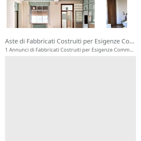
92.193 €
81.600 €
Rovigo
(Rovigo)
Arzignano
(
24/09/2026
17/09/2026
Aste di Fabbricati Costruiti per Esigenze Commerciali Villa Estense
1 Annunci di Fabbricati Costruiti per Esigenze Commerciali - Villa Estense