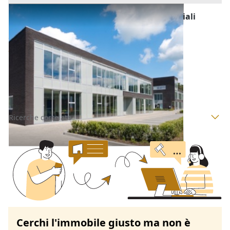
Fabbricati Costruiti per Esigenze Commerciali
all'asta a Padova
Offerta minima
281.250 €
210.937,50 €
Villa Estense
(Padova)
Codice asta:
053a0b42
Asta chiusa
Ricerche correlate
Cerchi l'immobile giusto ma non è