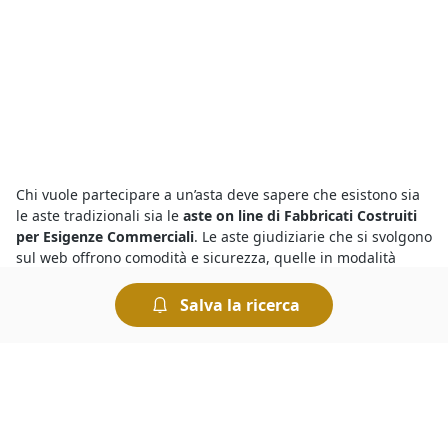
Chi vuole partecipare a un’asta deve sapere che esistono sia
le aste tradizionali sia le
aste on line di Fabbricati Costruiti
per Esigenze Commerciali
. Le aste giudiziarie che si svolgono
sul web offrono comodità e sicurezza, quelle in modalità
tradizionale avvengono invece presso la sede del Tribunale
competente. Tutte le aste si svolgono "al miglior offerente",
Salva la ricerca
ciò significa che si aggiudica il bene chi presenta l’offerta più
elevata.
Per conoscere le migliori
aste e fallimenti di Fabbricati
Costruiti per Esigenze Commerciali a Villa Estense
basta
collegarsi al nostro portale e fare una ricerca. In pochi istanti