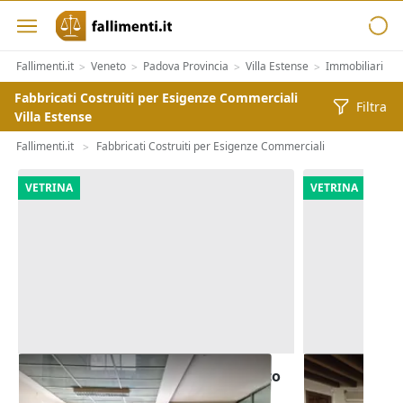
Fallimenti.it
Veneto
Padova Provincia
Villa Estense
Immobiliari
>
>
>
>
>
Fabbricati Costruiti per Esigenze Commerciali
Filtra
Villa Estense
Fallimenti.it
Fabbricati Costruiti per Esigenze Commerciali
>
VETRINA
VETRINA
Asta Blocco uffici pubblici in edifico
Asta Ufficio
polifunzionale
giardino e g