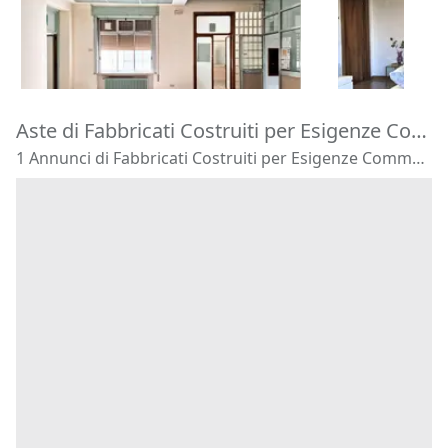
92.193 €
81.600 €
Rovigo
(Rovigo)
Arzignano
(
24/09/2026
17/09/2026
Aste di Fabbricati Costruiti per Esigenze Commerciali San Pietro Viminario
1 Annunci di Fabbricati Costruiti per Esigenze Commerciali - San Pietro Viminario