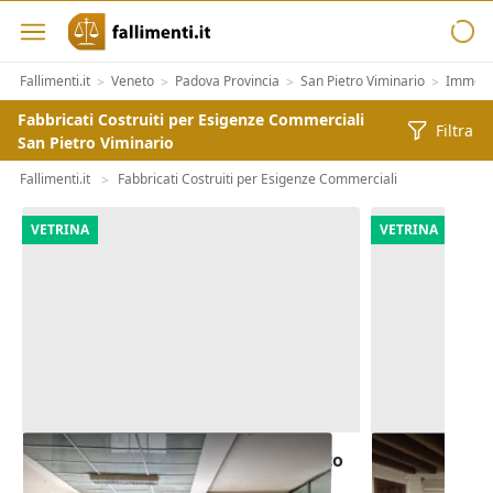
Fallimenti.it
Veneto
Padova Provincia
San Pietro Viminario
Immobil
>
>
>
>
Fabbricati Costruiti per Esigenze Commerciali
Filtra
San Pietro Viminario
Fallimenti.it
Fabbricati Costruiti per Esigenze Commerciali
>
VETRINA
VETRINA
Asta Blocco uffici pubblici in edifico
Asta Ufficio
polifunzionale
giardino e g