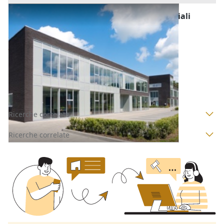
Fabbricati Costruiti per Esigenze Commerciali
all'asta a Padova
Offerta minima
44.200 €
33.150 €
San Pietro Viminario
(Padova)
Codice asta:
94df44c2
Asta chiusa
Ricerche correlate
Ricerche correlate