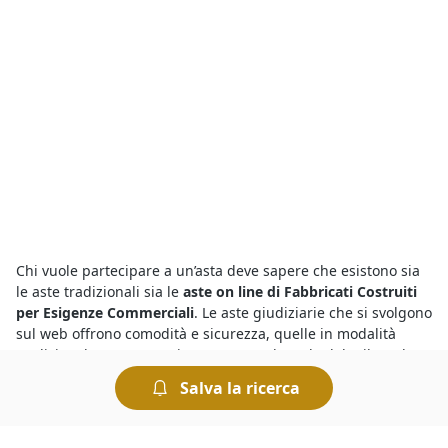
Chi vuole partecipare a un’asta deve sapere che esistono sia
le aste tradizionali sia le
aste on line di Fabbricati Costruiti
per Esigenze Commerciali
. Le aste giudiziarie che si svolgono
sul web offrono comodità e sicurezza, quelle in modalità
tradizionale avvengono invece presso la sede del Tribunale
competente. Tutte le aste si svolgono "al miglior offerente",
Salva la ricerca
ciò significa che si aggiudica il bene chi presenta l’offerta più
elevata.