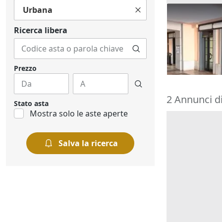
Urbana
Asta Negozio 
polifunziona
Ricerca libera
141.750 €
Rivoli
(Torino
02/10/2026
Prezzo
2 Annunci di
Stato asta
Mostra solo le aste aperte
Salva la ricerca