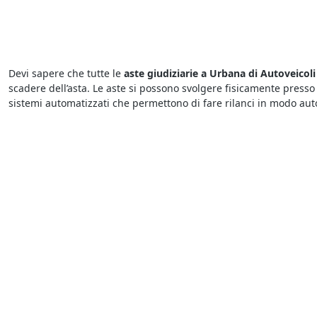
Devi sapere che tutte le
aste giudiziarie a Urbana di Autoveicoli 
scadere dell’asta. Le aste si possono svolgere fisicamente presso
sistemi automatizzati che permettono di fare rilanci in modo aut
Sicuramente saprai che le
aste telematiche del Tribunale di Ur
conoscere le aste in corso. Se vuoi sapere dove si svolgono le ast
dettagli relativi alla vendita, incluso il luogo di svolgimento dell’a
Per acquistare dai
fallimenti del Tribunale di Urbana
basta visual
cui è indetta la gara. Generalmente per partecipare a un’asta biso
aggiudica il bene chi presenta l’offerta più elevata.
Presso il
Tribunale di Urbana i fallimenti di Autoveicoli e Cicli
of
in pochi istanti. Per sapere dove vedere fallimenti è sufficiente co
indicato il nome del Tribunale presso cui avrà luogo la vendita.