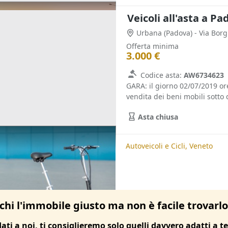
Veicoli all'asta a P
Urbana
(Padova)
- Via Bor
Offerta minima
3.000 €
Codice asta:
AW6734623
GARA: il giorno 02/07/2019 o
vendita dei beni mobili sotto d
Asta chiusa
te
Autoveicoli e Cicli, Padova
Autoveicoli e Cicli, Veneto
chi l'immobile giusto ma non è facile trovarl
dati a noi, ti consiglieremo solo quelli davvero adatti a te