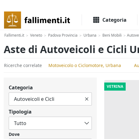
Il portale delle aste e liquidazioni giudiziali
Categoria
Fallimenti.it
Veneto
Padova Provincia
Urbana
Beni Mobili
Autovei
>
>
>
>
>
Aste di Autoveicoli e Cicli 
Ricerche correlate
Motoveicolo o Ciclomotore, Urbana
Au
VETRINA
Categoria
Tipologia
Dove