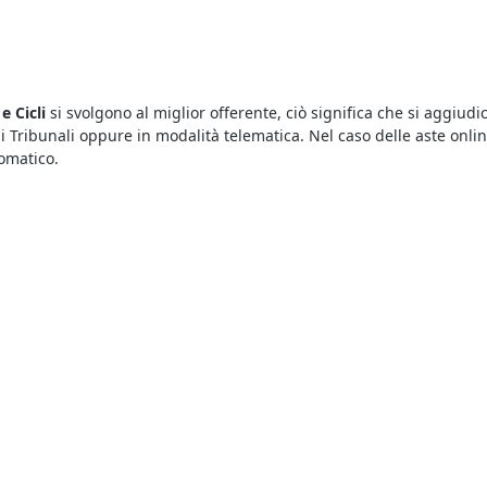
e Cicli
si svolgono al miglior offerente, ciò significa che si aggiudic
 i Tribunali oppure in modalità telematica. Nel caso delle aste onli
omatico.
bana
sono un modo comodo di acquistare all’asta, in alternativa reca
e giudiziarie senza spostarti da casa, ti basta dare un’occhiata agl
sta che ti interessa.
izzare gli annunci delle aste pubblicati sul nostro portale e recars
gna versare una cauzione il cui ammontare è indicato nell’avviso di 
frono una marea di opportunità. Infatti con le aste giudiziarie è pos
llegarsi al portale e visualizzare i dettagli riportati sugli annunci d