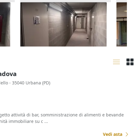
cio
Asta Cantina (sub 241) in edificio
Asta Neg
polifunzionale
polifun
12.657 €
139.64
Rivoli
(Torino)
Rivoli
02/10/2026
02/10
Padova
dello - 35040 Urbana (PD)
tto attività di bar, somministrazione di alimenti e bevande
nità immobiliare su c ...
Vedi asta