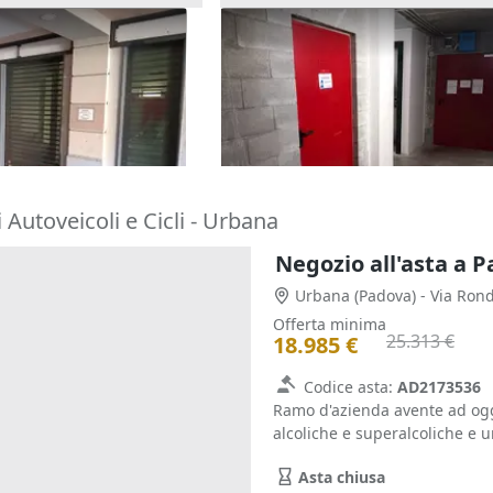
(sub 66) in edificio
Asta Cantina (sub 297) in edifi
le
polifunzionale
5.910 €
)
Rivoli
(Torino)
02/10/2026
 Autoveicoli e Cicli - Urbana
Negozio all'asta a 
Urbana
(Padova)
- Via Ron
Offerta minima
25.313 €
18.985 €
Codice asta:
AD2173536
Ramo d'azienda avente ad ogge
alcoliche e superalcoliche e u
Asta chiusa