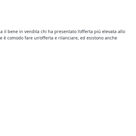
a il bene in vendita chi ha presentato l’offerta più elevata allo
ne è comodo fare un’offerta e rilanciare, ed esistono anche
ndoti presso la Cancelleria del Tribunale avrai modo di
i annunci pubblicati in questa sezione, che contengono tutti i
i presso il Tribunale riportato nel singolo annuncio il giorno in
vendita. Tutte le aste si svolgono al miglior offerente per cui si
sibile risparmiare sull’acquisto e trovare tutto quello che serve
elle singole aste: oltre alla data di inizio della gara viene