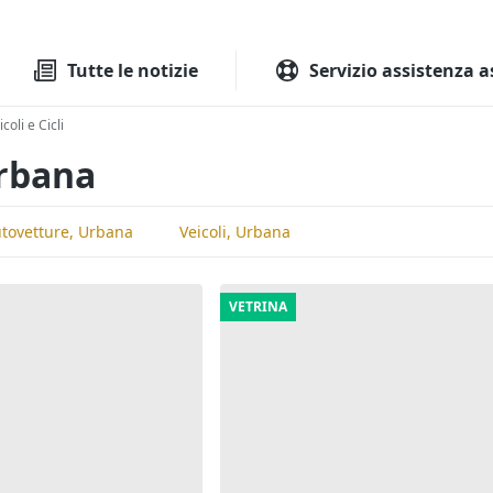
Tutte le aste
Aste immobilia
Tutte le notizie
Servizio assistenza a
coli e Cicli
Urbana
tovetture, Urbana
Veicoli, Urbana
VETRINA