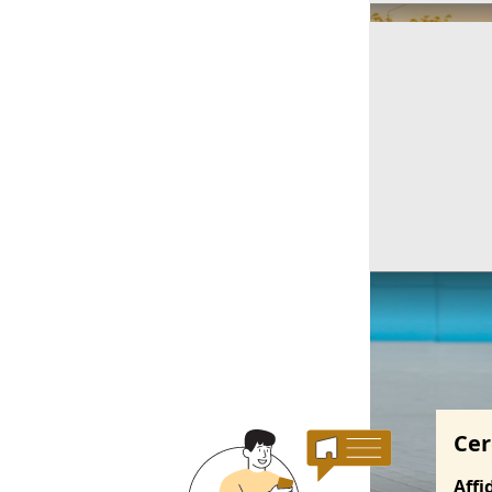
Ricerche correla
Cer
Affi