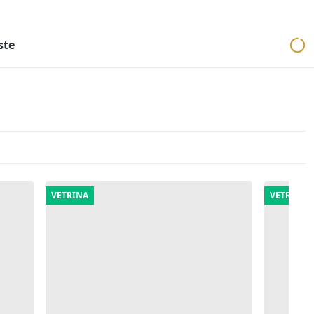
ri
Aste mobiliari
Cerca per località
Cerca in tutta Italia
ste
VETRINA
VETRINA