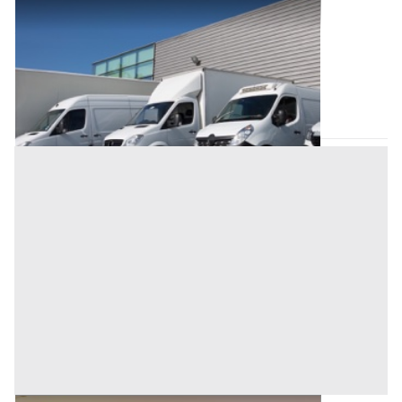
Automezzi Commerciali all'asta a Padova
Offerta minima
1.500 €
Tombolo
(Padova)
Codice asta:
BN566881
Asta chiusa