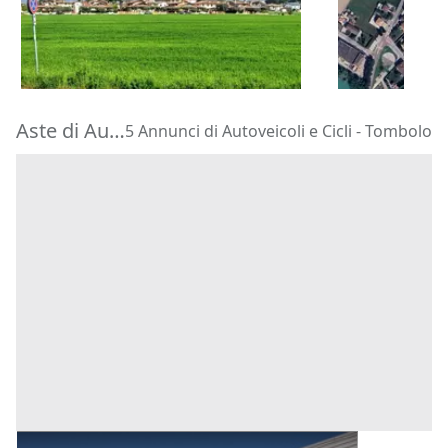
12.595 €
79.488 €
Bassano del Grappa
(Vicenza)
Vigodarzere
15/09/2026
15/09/2026
Aste di Autoveicoli e Cicli Tombolo
5 Annunci di Autoveicoli e Cicli - Tombolo