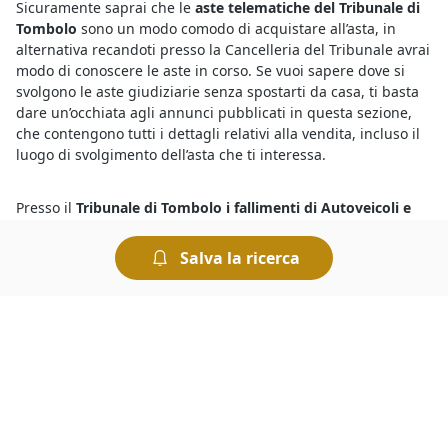
Sicuramente saprai che le
aste telematiche del Tribunale di
Tombolo
sono un modo comodo di acquistare all’asta, in
alternativa recandoti presso la Cancelleria del Tribunale avrai
modo di conoscere le aste in corso. Se vuoi sapere dove si
svolgono le aste giudiziarie senza spostarti da casa, ti basta
dare un’occhiata agli annunci pubblicati in questa sezione,
che contengono tutti i dettagli relativi alla vendita, incluso il
luogo di svolgimento dell’asta che ti interessa.
Presso il
Tribunale di Tombolo i fallimenti di Autoveicoli e
Cicli
offrono una marea di opportunità. Infatti con le aste
giudiziarie è possibile risparmiare sull’acquisto e trovare
Salva la ricerca
tutto quello che serve in pochi istanti. Per sapere dove vedere
fallimenti è sufficiente collegarsi al portale e visualizzare i
dettagli riportati sugli annunci delle singole aste: oltre alla
data di inizio della gara viene indicato il nome del Tribunale
presso cui avrà luogo la vendita.
Per acquistare dai
fallimenti del Tribunale di Tombolo
basta
visualizzare gli annunci delle aste pubblicati sul nostro