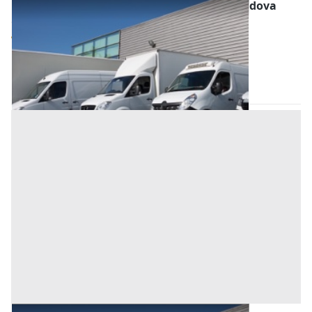
Magazzini e Locali di Deposito all'asta a Padova
Offerta minima
60.000 €
45.000 €
Tombolo
(Padova)
Codice asta:
BN555768
Asta chiusa