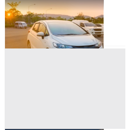
Autovetture all'asta a Padova
Offerta minima
350 €
Tombolo
(Padova)
Codice asta:
BN566883
Asta chiusa