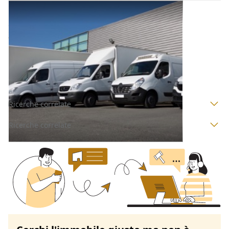
Automezzi Commerciali all'asta a Padova
Offerta minima
3.000 €
Tombolo
(Padova)
Codice asta:
BN566882
Asta chiusa
Ricerche correlate
Ricerche correlate