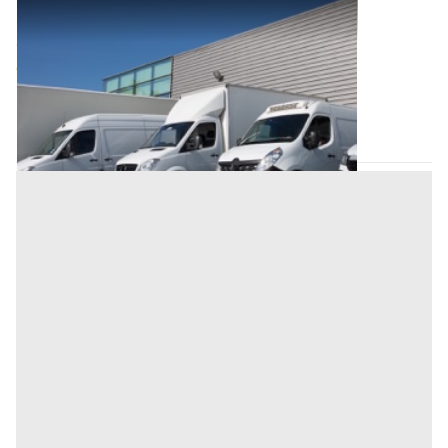
Automezzi Commerciali all'asta a Padova
Offerta minima
3.000 €
Tombolo
(Padova)
Codice asta:
BN566880
Asta chiusa