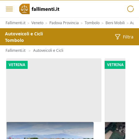
Fallimenti.it
Veneto
Padova Provincia
Tombolo
Beni Mobili
Autov
>
>
>
>
>
Autoveicoli e Cicli
Filtra
Tombolo
Fallimenti.it
Autoveicoli e Cicli
>
VETRINA
VETRINA
Asta Quota 6/56 di terreno uso
Asta Appezza
sport e per verde
12.973 mq