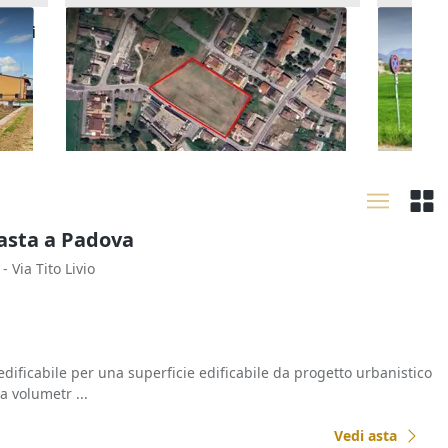
ziali
Asta Terreno edificabile
Asta Qu
residenziale di 8.250 mq
sport e
16.712 €
12.595
Piacenza d'Adige
(Padova)
Bassa
08/10/2026
15/09
l'asta a Padova
- Via Tito Livio
o edificabile per una superficie edificabile da progetto urbanistico
a volumetr ...
Vedi asta