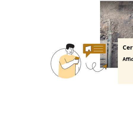
Ricerche correla
Cer
Affi