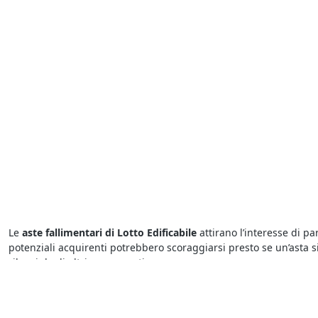
Le
aste fallimentari di Lotto Edificabile
attirano l’interesse di p
potenziali acquirenti potrebbero scoraggiarsi presto se un’asta si
rilanci degli altri concorrenti.
Per chi cerca
aste di Lotto Edificabile a Maserà di Padova
è suffi
svolgere in diversi Comuni italiani e sicuramente riguardano an