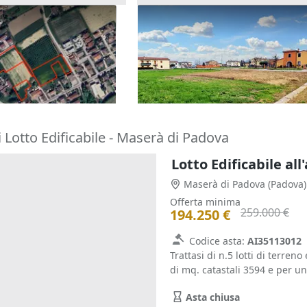
menti di terreno di
Asta Terreni edificabili residen
di 5.900 mq
85.000 €
(Padova)
Castegnero
(Vicenza)
16/11/2026
 Lotto Edificabile - Maserà di Padova
Lotto Edificabile al
Maserà di Padova
(Padova)
Offerta minima
259.000 €
194.250 €
Codice asta:
AI35113012
Trattasi di n.5 lotti di terren
di mq. catastali 3594 e per un
Asta chiusa