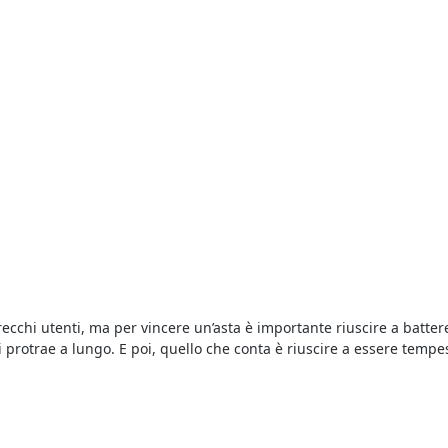
arecchi utenti, ma per vincere un’asta è importante riuscire a batte
 protrae a lungo. E poi, quello che conta è riuscire a essere tempes
ciente consultare gli annunci pubblicati qui che riguardano le vendi
che la
vendita di Lotto Edificabile a Maserà di Padova
. Sono sempre