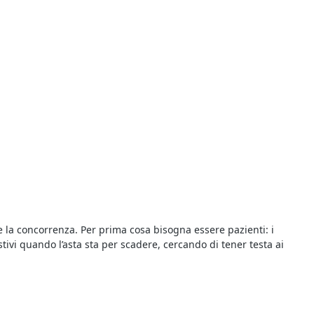
re la concorrenza. Per prima cosa bisogna essere pazienti: i
tivi quando l’asta sta per scadere, cercando di tener testa ai
te giudiziarie della zona. Infatti le aste giudiziarie si possono
 di più gli utenti interessati all’acquisto perché i prezzi sono