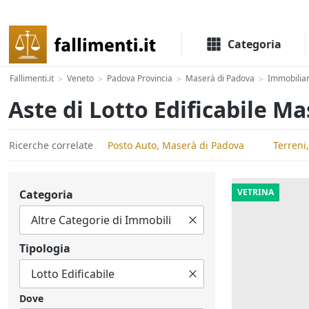
Il portale delle aste e liquidazioni giudiziali
Categoria
Fallimenti.it
Veneto
Padova Provincia
Maserà di Padova
Immobiliar
>
>
>
>
Aste di Lotto Edificabile M
Ricerche correlate
Posto Auto, Maserà di Padova
Terreni
VETRINA
Categoria
Tipologia
Dove