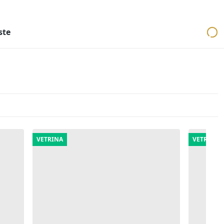
ri
Aste mobiliari
Cerca per località
Cerca in tutta Italia
ste
VETRINA
VETRINA