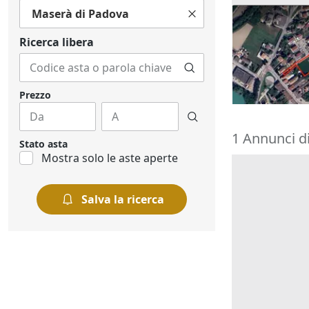
Maserà di Padova
Asta Appezza
12.973 mq
Ricerca libera
79.488 €
Vigodarzere
15/09/2026
Prezzo
1 Annunci di
Stato asta
Mostra solo le aste aperte
Salva la ricerca