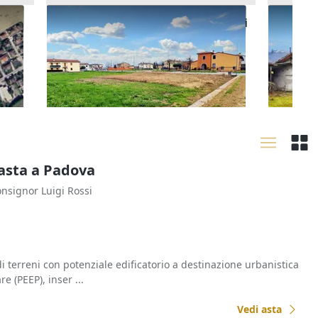
 di
Asta Terreni edificabili residenziali
Asta Ar
di 5.900 mq
manufat
85.000 €
19.661
Castegnero
(Vicenza)
Valli 
16/11/2026
21/09
l'asta a Padova
onsignor Luigi Rossi
i terreni con potenziale edificatorio a destinazione urbanistica
e (PEEP), inser ...
Vedi asta