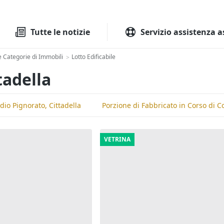
Tutte le aste
Aste immobilia
Tutte le notizie
Servizio assistenza a
e Categorie di Immobili
Lotto Edificabile
>
tadella
io Pignorato, Cittadella
Porzione di Fabbricato in Corso di Co
VETRINA