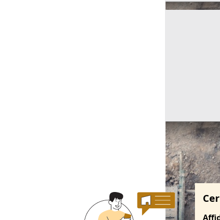
Ricerche correla
Cer
Affi