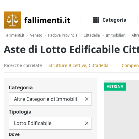
Il portale delle aste e liquidazioni giudiziali
Categoria
Fallimenti.it
Veneto
Padova Provincia
Cittadella
Immobiliari
Altr
>
>
>
>
>
Aste di Lotto Edificabile Cit
Ricerche correlate
Strutture Ricettive, Cittadella
Compend
VETRINA
Categoria
Tipologia
Dove