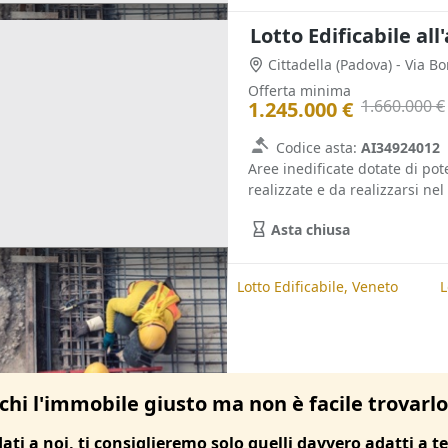
Lotto Edificabile al
Cittadella
(Padova)
- Via B
Offerta minima
1.660.000 €
1.245.000 €
Codice asta:
AI34924012
Aree inedificate dotate di po
realizzate e da realizzarsi ne
Asta chiusa
te
Lotto Edificabile, Padova
Lotto Edificabile, Veneto
L
chi l'immobile giusto ma non è facile trovarl
dati a noi, ti consiglieremo solo quelli davvero adatti a te