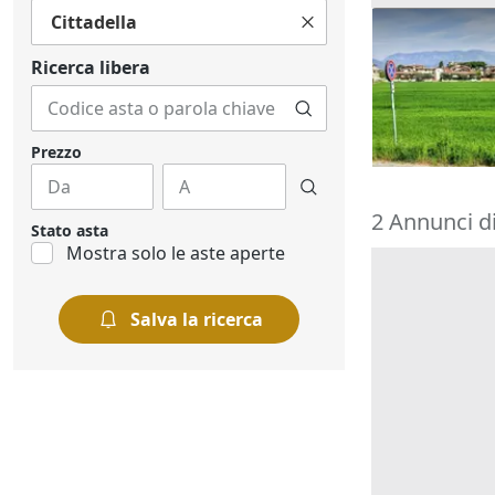
Cittadella
Asta Quota 6
sport e per v
Ricerca libera
12.595 €
Bassano del
15/09/2026
Prezzo
2 Annunci di 
Stato asta
Mostra solo le aste aperte
Salva la ricerca