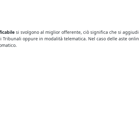
ficabile
si svolgono al miglior offerente, ciò significa che si aggiudi
 i Tribunali oppure in modalità telematica. Nel caso delle aste onli
omatico.
 di beni mobili ed immobili e per sapere dove si svolgono le aste 
icabile all'asta a Cittadella
in vendita a prezzi interessanti. Partec
fortuna e provare ad aggiudicarsi
Lotto Edificabile all'asta a geolo
presentano prezzi molto inferiori a quelli che si trovano sul mercat
e aste sono sicure, basta che l’offerente esamini con attenzione la pe
onsultare gli annunci pubblicati qui che riguardano le vendite giudi
dita di Lotto Edificabile a Cittadella
. Sono sempre di più gli utenti
on lasciarsi sfuggire le migliori occasioni.