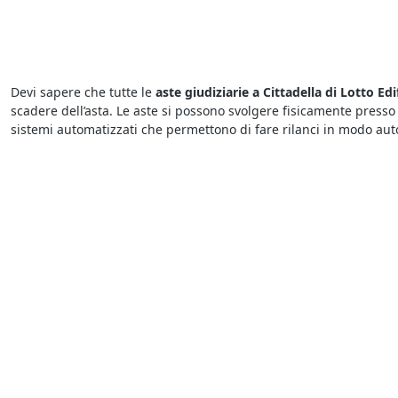
Devi sapere che tutte le
aste giudiziarie a Cittadella di Lotto Edi
scadere dell’asta. Le aste si possono svolgere fisicamente presso
sistemi automatizzati che permettono di fare rilanci in modo aut
Sono sempre più numerose le aste giudiziarie di diverse tipologie
organizzate dai Tribunali. Tra queste, si trovano anche
Lotto Edif
riportate sui bandi ufficiali. Insomma, chiunque può tentare la 
Il motivo per cui le
aste di Lotto Edificabile annunci a Cittadella
Tribunali per rimborsare i creditori. Tuttavia occorre sapere che l
nei bandi per le
aste di Lotto Edificabile annunci a Cittadella
.
Per chi cerca
aste di Lotto Edificabile a Cittadella
è sufficiente c
in diversi Comuni italiani e sicuramente riguardano anche la
ven
pertanto è importante fare un’offerta in maniera tempestiva per n