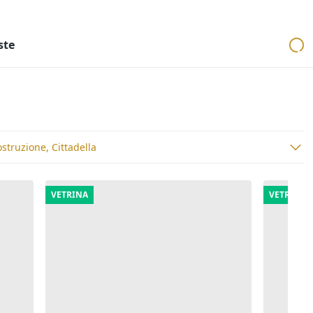
ri
Aste mobiliari
Cerca per località
Cerca in tutta Italia
ste
struzione, Cittadella
VETRINA
VETRINA