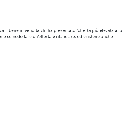
ca il bene in vendita chi ha presentato l’offerta più elevata allo
ne è comodo fare un’offerta e rilanciare, ed esistono anche
basta consultare gli annunci delle vendite giudiziarie
ipare a un’asta è semplice e le modalità di partecipazione sono
calizzata%
e concludere un ottimo affare.
o ordinario è che si tratta di vendite forzate organizzate dai
rizia e l’avviso di vendita, oltre a tutte le informazioni riportate
ziarie della zona. Infatti le aste giudiziarie si possono svolgere
 interessati all’acquisto perché i prezzi sono molto vantaggiosi,