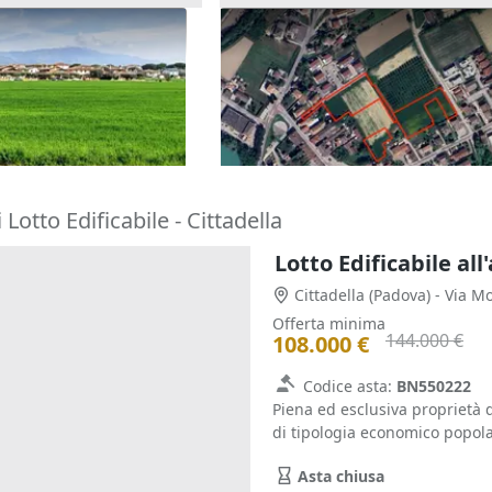
/56 di terreno uso
Asta Appezzamenti di terreno
erde
12.973 mq
79.488 €
 Grappa
(Vicenza)
Vigodarzere
(Padova)
15/09/2026
Lotto Edificabile - Cittadella
Lotto Edificabile al
Cittadella
(Padova)
- Via M
Offerta minima
144.000 €
108.000 €
Codice asta:
BN550222
Piena ed esclusiva proprietà d
di tipologia economico popolar
Asta chiusa