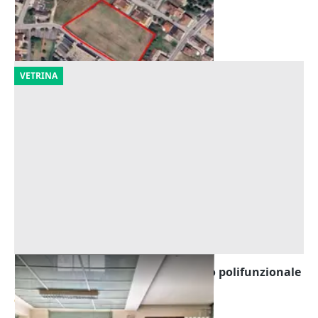
Piacenza d'Adige
(Padova)
08/10/2026
VETRINA
Asta Blocco uffici pubblici in edifico polifunzionale
Offerta minima
92.193 €