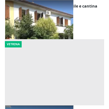
Asta Abitazione cielo terra con cortile e cantina
Offerta minima
195.000 €
Montegrotto Terme
(Padova)
20/10/2026
VETRINA