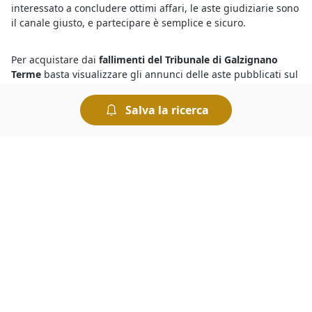
interessato a concludere ottimi affari, le aste giudiziarie sono
il canale giusto, e partecipare è semplice e sicuro.
Per acquistare dai
fallimenti del Tribunale di Galzignano
Terme
basta visualizzare gli annunci delle aste pubblicati sul
nostro portale e recarsi presso il Tribunale riportato nel
singolo annuncio il giorno in cui è indetta la gara.
Salva la ricerca
Generalmente per partecipare a un’asta bisogna versare una
cauzione il cui ammontare è indicato nell’avviso di vendita.
Tutte le aste si svolgono al miglior offerente per cui si
aggiudica il bene chi presenta l’offerta più elevata.
Devi sapere che tutte le
aste giudiziarie a Galzignano Terme
di Macchinari e Materie Prime
si svolgono al miglior
offerente, ciò significa che si aggiudica il bene in vendita chi
ha presentato l’offerta più elevata allo scadere dell’asta. Le
aste si possono svolgere fisicamente presso i Tribunali
oppure in modalità telematica. Nel caso delle aste online è
comodo fare un’offerta e rilanciare, ed esistono anche sistemi
automatizzati che permettono di fare rilanci in modo