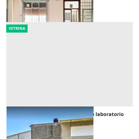
Rovigo
(Rovigo)
24/09/2026
VETRINA
Asta Capannone artigianale ad uso laboratorio
Offerta minima
16.875 €
Costa di Rovigo
(Rovigo)