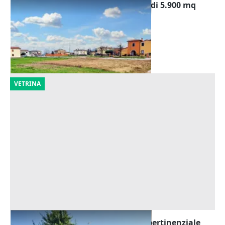
Asta Terreni edificabili residenziali di 5.900 mq
Offerta minima
85.000 €
Castegnero
(Vicenza)
16/11/2026
VETRINA
Asta Casa indipendente con corte pertinenziale