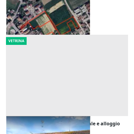
Offerta minima
79.488 €
Vigodarzere
(Padova)
15/09/2026
VETRINA
Asta Quota 1/6 di locale commerciale e alloggio
Offerta minima