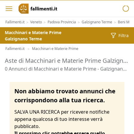
Fallimenti.it
Veneto
Padova Provincia
Galzignano Terme
Beni Mobi
>
>
>
>
Macchinari e Materie Prime
Filtra
Galzignano Terme
Fallimenti.it
Macchinari e Materie Prime
>
Aste di Macchinari e Materie Prime Galzignano Terme
0 Annunci di Macchinari e Materie Prime - Galzignano Terme
Non abbiamo trovato annunci che
corrispondono alla tua ricerca.
SALVA UNA RICERCA per ricevere notifiche
appena qualcosa di tuo interesse verrà
pubblicato.
Il prossimo clic potrebbe essere quello