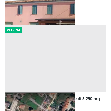
8.205 €
Rovigo
(Rovigo)
18/09/2026
VETRINA
Asta Terreno edificabile residenziale di 8.250 mq
Offerta minima
16.712 €