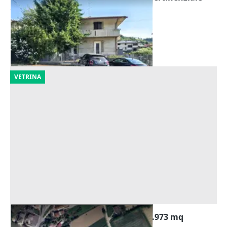
Offerta minima
180.000 €
Barbarano Mossano
(Vicenza)
22/10/2026
VETRINA
Asta Appezzamenti di terreno di 12.973 mq