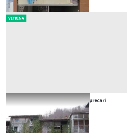
10/09/2026
VETRINA
Asta Terreni agricoli con fabbricati precari
Offerta minima
31.000 €
Montorso Vicentino
(Vicenza)
18/09/2026