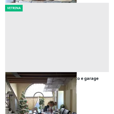
VETRINA
Asta Alloggio duplex con giardinetto e garage
Offerta minima
80.160 €
Arzignano
(Vicenza)
17/09/2026