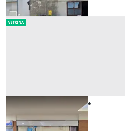
14/09/2026
VETRINA
Asta Negozio in centro commerciale
Offerta minima
23.203 €
Giacciano con Baruchella
(Rovigo)