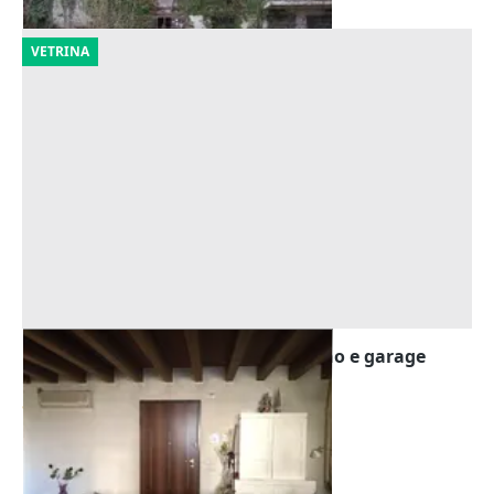
VETRINA
Asta Ufficio piano terra con giardino e garage
Offerta minima
81.600 €
Arzignano
(Vicenza)
17/09/2026