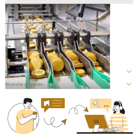
Macchinari per l'Industria Alimentare e
Conserviera all'asta a Padova
Offerta minima
1.290 €
Camposampiero
(Padova)
Codice asta:
AA1171366
Asta chiusa
Ricerche correlate
Ricerche correlate