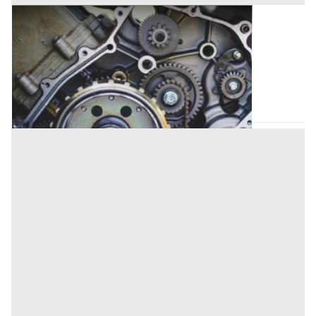
Attrezzature Industriali all'asta a Padova
Offerta minima
328.710 €
Camposampiero
(Padova)
Codice asta:
7c8bd753
Asta chiusa