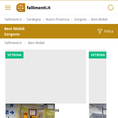
Fallimenti.it
Sardegna
Nuoro Provincia
Sorgono
Beni Mobili
>
>
>
>
Beni Mobili
Filtra
Sorgono
Fallimenti.it
Beni Mobili
>
VETRINA
VETRINA
Attrezzature parcheggio
Autocarro I
multipiano