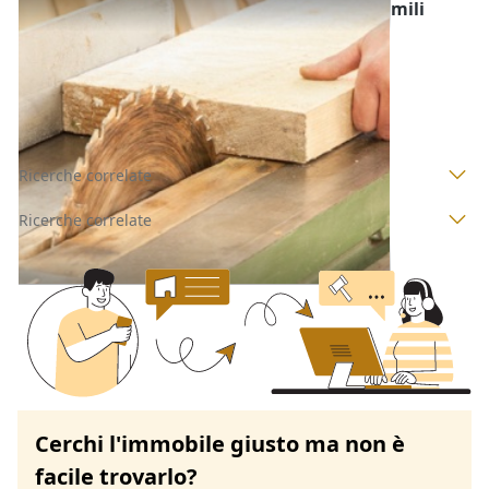
Macchine per la Lavorazione del Legno e Simili
all'asta a Nuoro
Sorgono
(Nuoro)
Codice asta:
BX037970886
Asta chiusa
Ricerche correlate
Ricerche correlate
Cerchi l'immobile giusto ma non è
facile trovarlo?