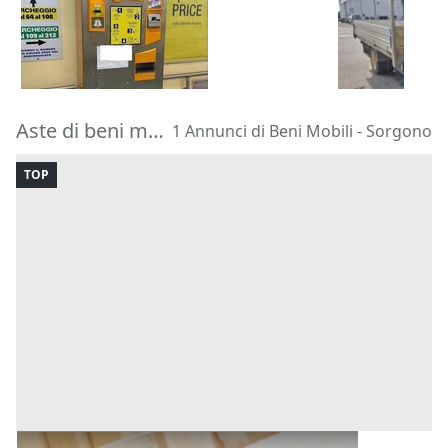
1.250 €
1.649 €
Trapani
(Tra
Sassari
(Sassari)
08/09/2026
28/09/2026
Aste di beni mobili Sorgono
1 Annunci di Beni Mobili - Sorgono
TOP