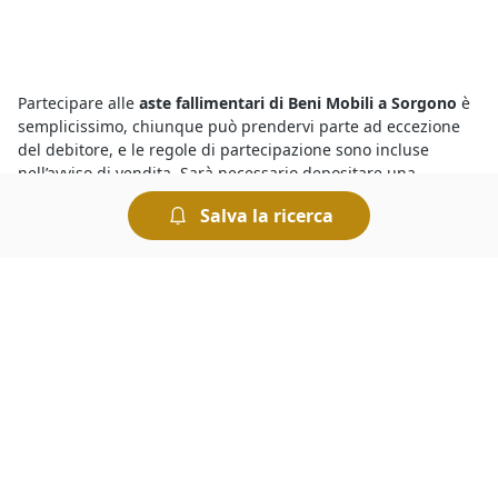
Partecipare alle
aste fallimentari di Beni Mobili a Sorgono
è
semplicissimo, chiunque può prendervi parte ad eccezione
del debitore, e le regole di partecipazione sono incluse
nell’avviso di vendita. Sarà necessario depositare una
cauzione di importo pari al 10% del prezzo offerto, a meno
Salva la ricerca
che non sia indicato diversamente nel suddetto avviso. Nel
caso di mancata aggiudicazione la cauzione viene restituita.
L’occasione giusta arriva con le
aste di beni mobili e immobili
a Sorgono
. Basta sapere bene come si svolgono i diversi tipi
di aste giudiziarie e le regole per prendervi parte. Le
modalità di partecipazione, infatti, sono diverse a seconda
che si tratti di un’asta con incanto o senza incanto. L’offerta
dovrà essere presentata, a seconda dei casi, in busta chiusa
oppure pubblicamente. Le modalità di svolgimento dell’asta
sono sempre indicate nel bando di vendita.