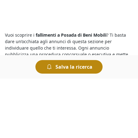
Vuoi scoprire i
fallimenti a Posada di Beni Mobili
? Ti basta
dare un’occhiata agli annunci di questa sezione per
individuare quello che ti interessa. Ogni annuncio
pubblicizza una procedura concorsuale o esecutiva e mette
in vendita una determinata categoria di beni. Ecco come
Salva la ricerca
funziona: nei fallimenti solitamente i beni vengono proposti a
un prezzo inferiore a quello di mercato, con l’obiettivo di
concludere la vendita in tempi brevi e soddisfare così i
creditori procedenti.
Devi sapere che tutte le
aste giudiziarie a Posada di Beni
Mobili
si svolgono al miglior offerente, ciò significa che si
aggiudica il bene in vendita chi ha presentato l’offerta più
elevata allo scadere dell’asta. Le aste si possono svolgere
fisicamente presso i Tribunali oppure in modalità telematica.
Nel caso delle aste online è comodo fare un’offerta e