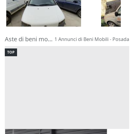
95 €
400 €
Trani
(Barletta Andria Trani)
Taipana
(Ud
21/09/2026
28/08/2026
Aste di beni mobili Posada
1 Annunci di Beni Mobili - Posada
TOP