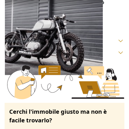
Motoveicolo o Ciclomotore all'asta a Nuoro
Posada
(Nuoro)
Codice asta:
BB153493628
Asta chiusa
Ricerche correlate
Ricerche correlate
Cerchi l'immobile giusto ma non è
facile trovarlo?