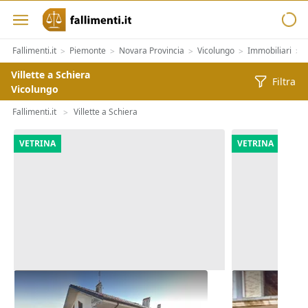
Fallimenti.it
Piemonte
Novara Provincia
Vicolungo
Immobiliari
>
>
>
>
>
Villette a Schiera
Filtra
Vicolungo
Fallimenti.it
Villette a Schiera
>
VETRINA
VETRINA
Asta Quota di nuda proprietà di
Asta Casa a s
abitazione
costruzione