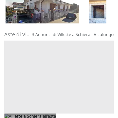
84.686 €
69.736 €
Vinovo
(Torino)
Cingoli
(Mac
22/09/2026
30/10/2026
Aste di Villette a Schiera Vicolungo
3 Annunci di Villette a Schiera - Vicolungo