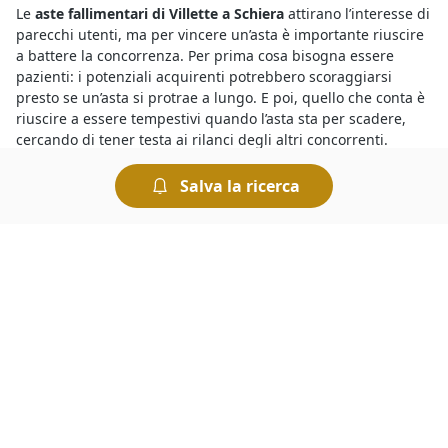
Le
aste fallimentari di Villette a Schiera
attirano l’interesse di
parecchi utenti, ma per vincere un’asta è importante riuscire
a battere la concorrenza. Per prima cosa bisogna essere
pazienti: i potenziali acquirenti potrebbero scoraggiarsi
presto se un’asta si protrae a lungo. E poi, quello che conta è
riuscire a essere tempestivi quando l’asta sta per scadere,
cercando di tener testa ai rilanci degli altri concorrenti.
Salva la ricerca
Devi sapere che tutte le
aste giudiziarie a Vicolungo di
Villette a Schiera
si svolgono al miglior offerente, ciò significa
che si aggiudica il bene in vendita chi ha presentato l’offerta
più elevata allo scadere dell’asta. Le aste si possono svolgere
fisicamente presso i Tribunali oppure in modalità telematica.
Nel caso delle aste online è comodo fare un’offerta e
rilanciare, ed esistono anche sistemi automatizzati che
permettono di fare rilanci in modo automatico.
Tra le
aste di Villette a Schiera a Vicolungo
trovi gli affari
migliori. Sul nostro portale fai la tua ricerca rapidamente ed
individui subito i beni che soddisfano le tue esigenze, al