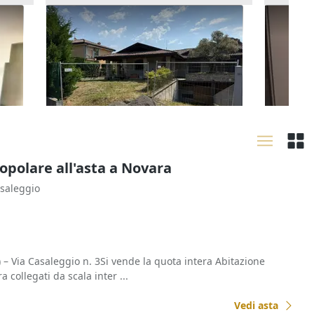
n
Asta Abitazione in villa
Asta Ca
bifamiliare da completare con
polifun
194.022 €
12.657
pertinenze
nza)
Calusco d'Adda
(Bergamo)
Rivoli
10/09/2026
02/10
opolare all'asta a Novara
asaleggio
ia Casaleggio n. 3Si vende la quota intera Abitazione
a collegati da scala inter ...
Vedi asta