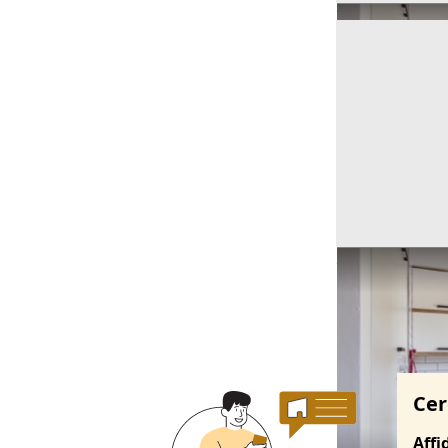
Ricerche correla
Cer
Affi