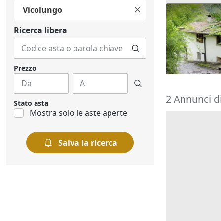
Vicolungo
Asta Fabbric
appartamen
Ricerca libera
30.000 €
Laino
(Como
27/10/2026
Prezzo
2 Annunci di
Stato asta
Mostra solo le aste aperte
Salva la ricerca