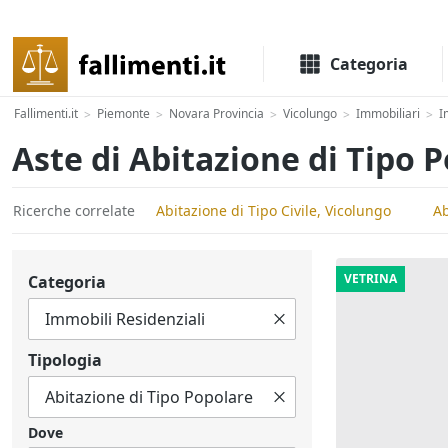
Il portale delle aste e liquidazioni giudiziali
Categoria
Fallimenti.it
Piemonte
Novara Provincia
Vicolungo
Immobiliari
I
>
>
>
>
>
Aste di Abitazione di Tipo 
Ricerche correlate
Abitazione di Tipo Civile, Vicolungo
Ab
VETRINA
Categoria
Tipologia
Dove