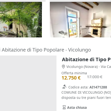
ato di cinque
Asta Monocamera e cantina i
ti
edificio popolare
9.435 €
)
Bernareggio
(Monza e della Bria
14/09/2026
 Abitazione di Tipo Popolare - Vicolungo
Abitazione di Tipo P
Vicolungo
(Novara)
- Via C
Offerta minima
17.000 €
12.750 €
Codice asta:
AI1471288
COMUNE DI VICOLUNGO (NO) – V
disposta su tre piani fuori terr
Asta chiusa