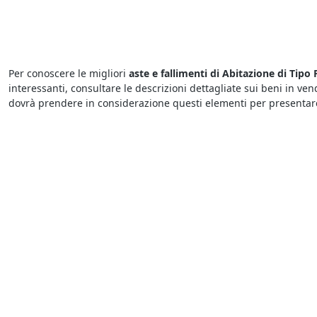
Per conoscere le migliori
aste e fallimenti di Abitazione di Tipo
interessanti, consultare le descrizioni dettagliate sui beni in ven
dovrà prendere in considerazione questi elementi per presentare 
Vuoi scoprire i
fallimenti a Vicolungo di Abitazione di Tipo Popo
una procedura concorsuale o esecutiva e mette in vendita una det
di mercato, con l’obiettivo di concludere la vendita in tempi brevi
Le
aste fallimentari di Abitazione di Tipo Popolare
attirano l’in
pazienti: i potenziali acquirenti potrebbero scoraggiarsi presto s
testa ai rilanci degli altri concorrenti.
Il motivo per cui le
aste di Abitazione di Tipo Popolare annunci
organizzate dai Tribunali per rimborsare i creditori. Tuttavia occo
informazioni riportate nei bandi per le
aste di Abitazione di Ti