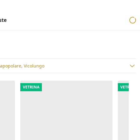
ri
Aste mobiliari
Cerca per località
Cerca in tutta Italia
ste
rapopolare, Vicolungo
VETRINA
VETRINA