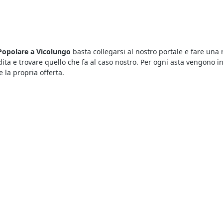
 Popolare a Vicolungo
basta collegarsi al nostro portale e fare una r
dita e trovare quello che fa al caso nostro. Per ogni asta vengono in
la propria offerta.
lare
? Ti basta dare un’occhiata agli annunci di questa sezione per
erminata categoria di beni. Ecco come funziona: nei fallimenti so
 e soddisfare così i creditori procedenti.
teresse di parecchi utenti, ma per vincere un’asta è importante rius
e un’asta si protrae a lungo. E poi, quello che conta è riuscire a e
 a Vicolungo
presentano prezzi molto inferiori a quelli che si trovan
rre sapere che le aste sono sicure, basta che l’offerente esamini con 
po Popolare annunci a Vicolungo
.