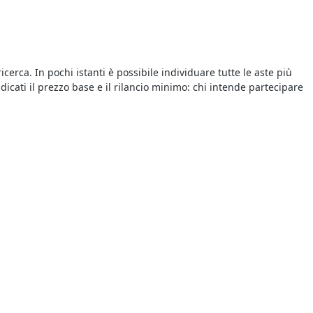
icerca. In pochi istanti è possibile individuare tutte le aste più
dicati il prezzo base e il rilancio minimo: chi intende partecipare
 individuare quello che ti interessa. Ogni annuncio pubblicizza
litamente i beni vengono proposti a un prezzo inferiore a quello
cire a battere la concorrenza. Per prima cosa bisogna essere
ssere tempestivi quando l’asta sta per scadere, cercando di tener
o sul mercato ordinario è che si tratta di vendite forzate
attenzione la perizia e l’avviso di vendita, oltre a tutte le