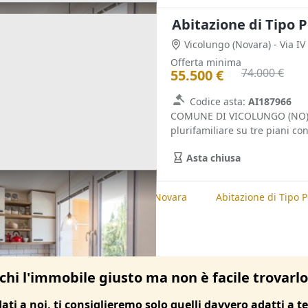
Abitazione di Tipo P
Vicolungo
(Novara)
- Via I
Offerta minima
74.000 €
55.500 €
Codice asta:
AI187966
COMUNE DI VICOLUNGO (NO) – 
plurifamiliare su tre piani con
Asta chiusa
te
Abitazione di Tipo Popolare, Novara
Abitazione di Tipo 
chi l'immobile giusto ma non è facile trovarl
dati a noi, ti consiglieremo solo quelli davvero adatti a te