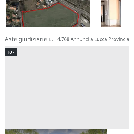
205.286 €
141.750 €
Pinerolo
(Torino)
Rivoli
(Torin
30/09/2026
02/10/2026
Aste giudiziarie in provincia di Lucca
4.768 Annunci a Lucca Provincia
TOP