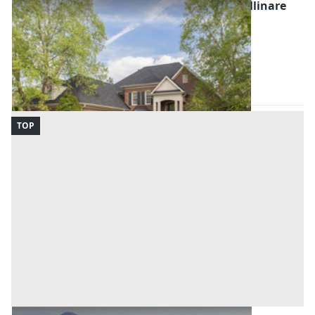
Asta Villini con piscina e terreni in zona collinare
Offerta minima
1.173.085 €
879.814 €
Camaiore
(Lucca)
Codice asta:
f7ec8eb5
08/10/2026
TOP