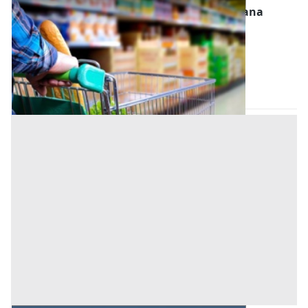
Negozio all'asta a Castelnuovo di Garfagnana
Offerta minima
26.300 €
19.725 €
Castelnuovo di Garfagnana
(Lucca)
Codice asta:
796c63ed
16/11/2026