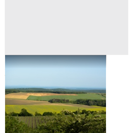
Terreni all'asta a Pieve Fosciana
Offerta minima
91.200 €
68.400 €
Pieve Fosciana
(Lucca)
Codice asta:
9d47a774
27/10/2026
1
2
3
4