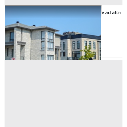
Asta Abitazione civile su tre piani adiacente ad altri
fabbricati
Offerta minima
15.217 €
11.412,75 €
(Lucca)
Codice asta:
fa187503
16/11/2026