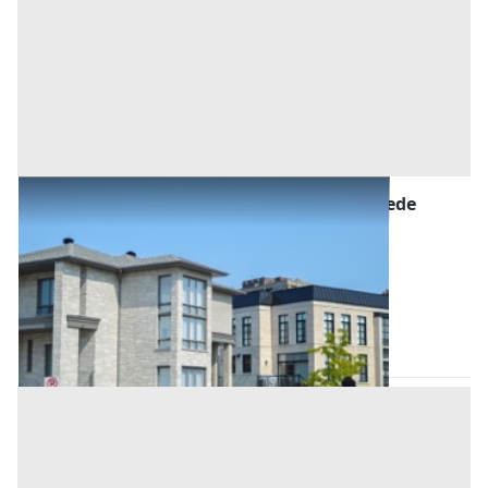
Asta Abitazione civile su due livelli con resede
esclusiva
Offerta minima
35.475 €
26.607 €
Camaiore
(Lucca)
Codice asta:
9da305ab
28/10/2026