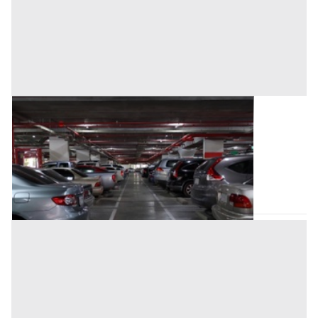
Posto Auto all'asta a Viareggio
Offerta minima
159.000 €
119.230 €
Viareggio
(Lucca)
Codice asta:
bb68df9d
04/11/2026