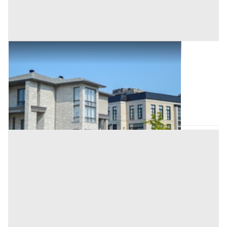
Asta Terratetto a schiera su tre piani
Offerta minima
188.189 €
141.141,75 €
Viareggio
(Lucca)
Codice asta:
45d4401a
09/11/2026