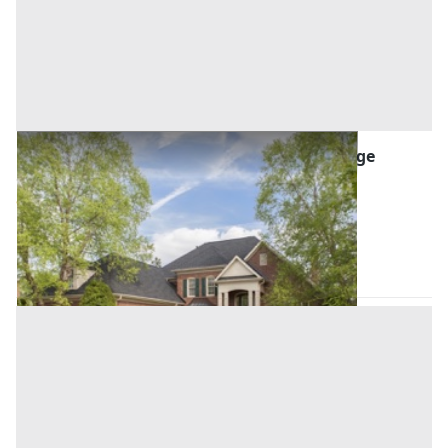
Asta Villa unifamiliare con giardino e garage
Offerta minima
1.150.000 €
862.500 €
Lucca
(Lucca)
Codice asta:
41063991
05/11/2026