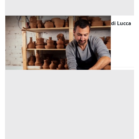
Laboratorio Artigiano all'asta in provincia di Lucca
Offerta minima
220.000 €
165.000 €
(Lucca)
Codice asta:
e22f99f1
09/11/2026