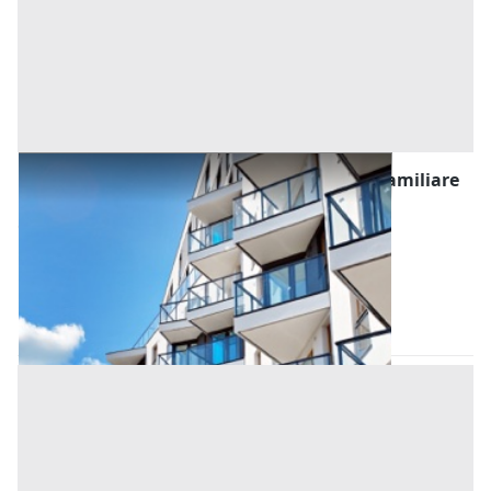
Asta Appartamento trilocale in villetta bifamiliare
con resede esclusiva
Offerta minima
243.000 €
182.250 €
Viareggio
(Lucca)
Codice asta:
d3fb1ab5
02/11/2026