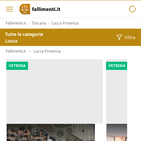
Fallimenti.it
Toscana
Lucca Provincia
>
>
Tutte le categorie
Filtra
Lucca
Fallimenti.it
Lucca Provincia
>
VETRINA
VETRINA
Asta Quote di terreno edificabile
Asta Negozio 
residenziale di 22.643 mq
polifunziona