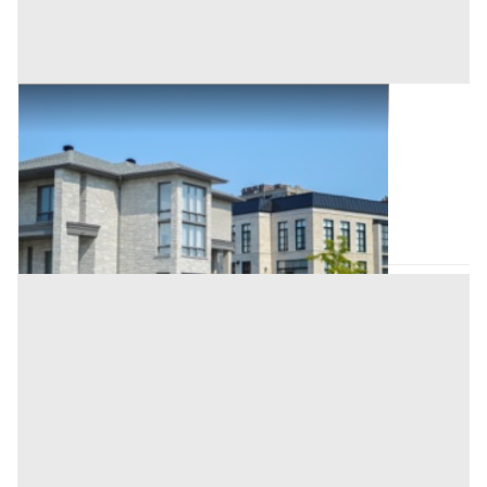
Asta Abitazione civile in condominio
Offerta minima
160.000 €
120.000 €
Lucca
(Lucca)
Codice asta:
ee4176b1
09/11/2026