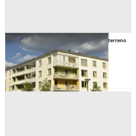
Asta Beni residenziali con appartamenti e terreno
disponibili
Offerta minima
45.792 €
34.344 €
(Lucca)
Codice asta:
58a4ec16
09/11/2026