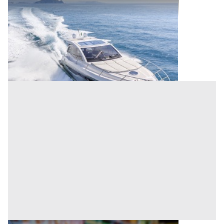
Barche a Motore all'asta a Viareggio
Offerta minima
450.000 €
Viareggio
(Lucca)
Codice asta:
c9518e72
07/09/2026