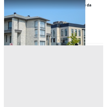
Asta Abitazione indipendente unifamiliare da
ristrutturare
Offerta minima
90.000 €
67.500 €
Castelnuovo di Garfagnana
(Lucca)
Codice asta:
97fb6444
16/11/2026