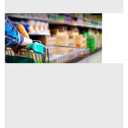
Negozio all'asta a Forte dei Marmi
Offerta minima
378.400 €
283.800 €
Forte dei Marmi
(Lucca)
Codice asta:
37abf4d3
11/11/2026