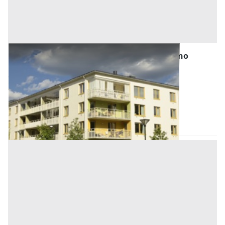
Asta Abitazione su quattro piani con terreno
agricolo annesso
Offerta minima
31.560,75 €
23.670,56 €
Bagni di Lucca
(Lucca)
Codice asta:
3d6ab2ed
09/11/2026