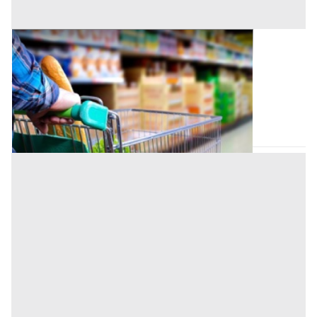
Negozio all'asta a Forte dei Marmi
Offerta minima
378.400 €
283.800 €
Forte dei Marmi
(Lucca)
Codice asta:
fb897eff
11/11/2026