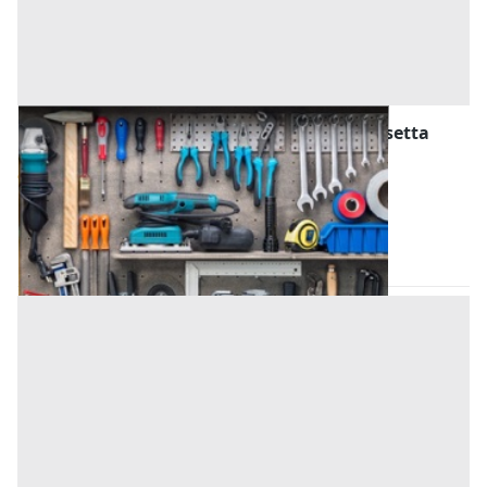
Attrezzature ed Utensili all'asta a Caltanissetta
Offerta minima
980 €
Gela
(Caltanissetta)
Codice asta:
AA1100266
Asta chiusa