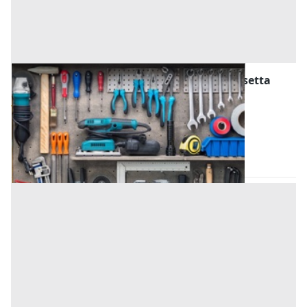
Attrezzature ed Utensili all'asta a Caltanissetta
Offerta minima
748,88 €
Serradifalco
(Caltanissetta)
Codice asta:
BA4221377
Asta chiusa