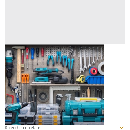
Autovetture all'asta a Caltanissetta
Offerta minima
286 €
Gela
(Caltanissetta)
Codice asta:
AN0268984
Asta chiusa
1
2
3
4
Ricerche correlate