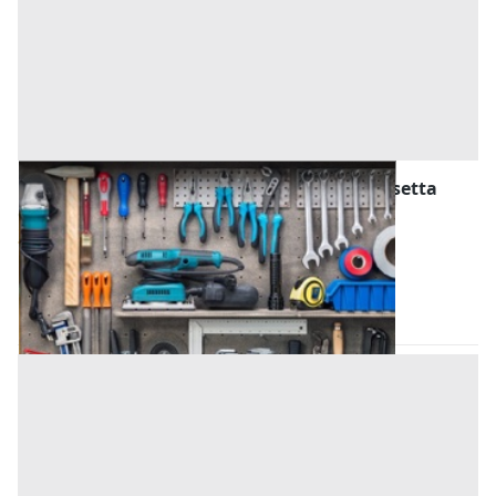
Attrezzature ed Utensili all'asta a Caltanissetta
Offerta minima
286 €
Gela
(Caltanissetta)
Codice asta:
AN0268978
Asta chiusa