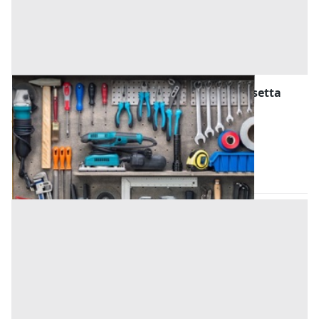
Attrezzature ed Utensili all'asta a Caltanissetta
Offerta minima
95 €
Gela
(Caltanissetta)
Codice asta:
AN0313566
Asta chiusa