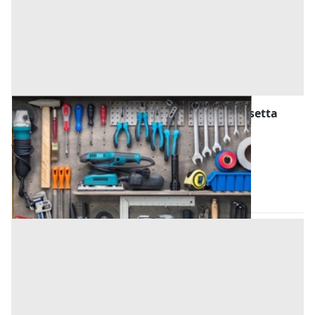
Attrezzature ed Utensili all'asta a Caltanissetta
Offerta minima
4.566,67 €
Caltanissetta
(Caltanissetta)
Codice asta:
BA479144
Asta chiusa