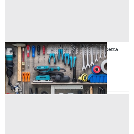
Attrezzature ed Utensili all'asta a Caltanissetta
Offerta minima
1.580 €
1.185 €
Caltanissetta
(Caltanissetta)
Codice asta:
AT234657
Asta chiusa