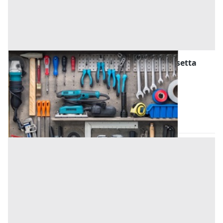
Attrezzature ed Utensili all'asta a Caltanissetta
Offerta minima
524,35 €
393,26 €
Caltanissetta
(Caltanissetta)
Codice asta:
AT234656
Asta chiusa