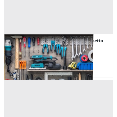
Attrezzature ed Utensili all'asta a Caltanissetta
Offerta minima
95 €
Gela
(Caltanissetta)
Codice asta:
AN031364
Asta chiusa