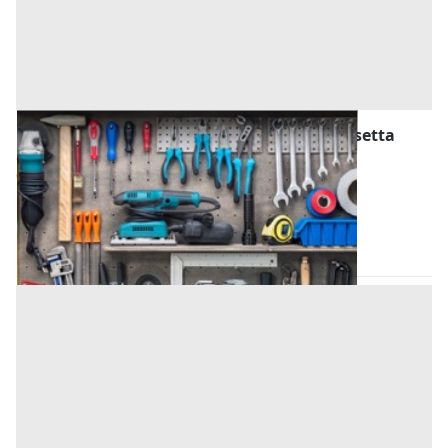
Attrezzature ed Utensili all'asta a Caltanissetta
Offerta minima
95 €
Gela
(Caltanissetta)
Codice asta:
AN031365
Asta chiusa