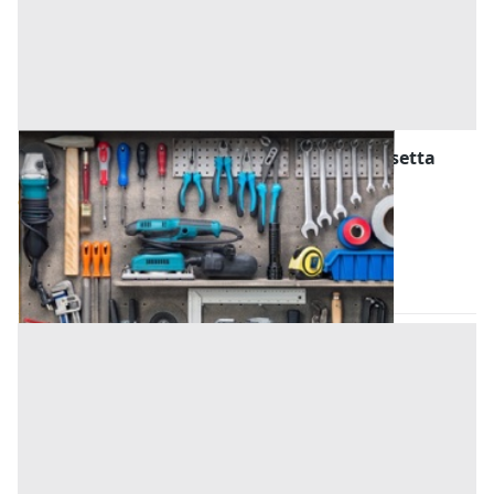
Attrezzature ed Utensili all'asta a Caltanissetta
Offerta minima
95 €
Gela
(Caltanissetta)
Codice asta:
AN0313567
Asta chiusa