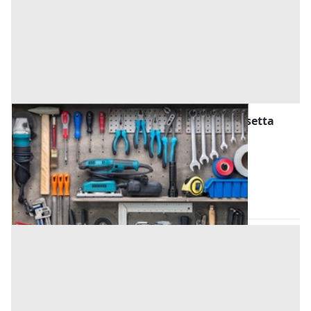
Attrezzature ed Utensili all'asta a Caltanissetta
Offerta minima
156 €
Gela
(Caltanissetta)
Codice asta:
AN02689024
Asta chiusa