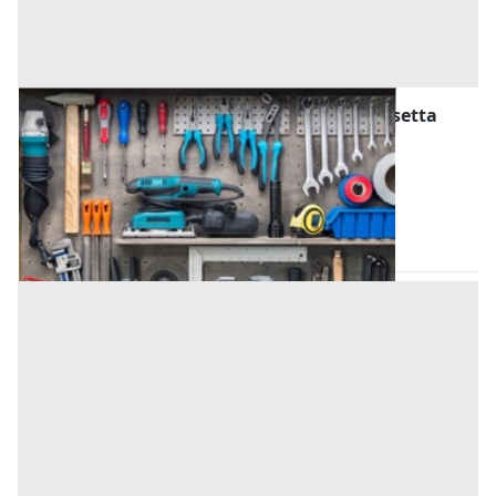
Attrezzature ed Utensili all'asta a Caltanissetta
Offerta minima
5.887 €
Caltanissetta
(Caltanissetta)
Codice asta:
AT223574917
Asta chiusa