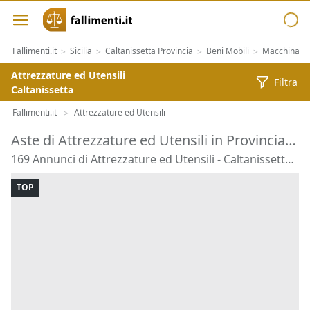
Fallimenti.it
Sicilia
Caltanissetta Provincia
Beni Mobili
Macchinari 
>
>
>
>
Attrezzature ed Utensili
Filtra
Caltanissetta
Fallimenti.it
Attrezzature ed Utensili
>
Aste di Attrezzature ed Utensili in Provincia di Caltanissetta
169 Annunci di Attrezzature ed Utensili - Caltanissetta Provincia
TOP