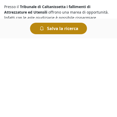
Presso il
Tribunale di Caltanissetta i fallimenti di
Attrezzature ed Utensili
offrono una marea di opportunità.
Infatti con le aste giudiziarie è possibile risparmiare
sull’acquisto e trovare tutto quello che serve in pochi istanti.
Salva la ricerca
Per sapere dove vedere fallimenti è sufficiente collegarsi al
portale e visualizzare i dettagli riportati sugli annunci delle
singole aste: oltre alla data di inizio della gara viene indicato
il nome del Tribunale presso cui avrà luogo la vendita.
Con le
aste fallimentari
hai l’occasione di aggiudicarti in poco
tempo beni mobili o immobili a prezzi ultrascontati. Vale la
pena partecipare perché, ad esempio, se ti aggiudichi un
immobile all’asta potrai risparmiare sulle altre spese
normalmente richieste per la compravendita immobiliare,
come ad esempio le spese notarili e quelle di
intermediazione. Non dimenticare, poi, che chiunque può
partecipare a un’asta fallimentare - ad eccezione
dell’esecutato o fallito - e che non è necessaria la presenza di
un avvocato.