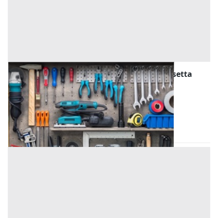
Attrezzature ed Utensili all'asta a Caltanissetta
Offerta minima
95 €
Gela
(Caltanissetta)
Codice asta:
AN031363
Asta chiusa