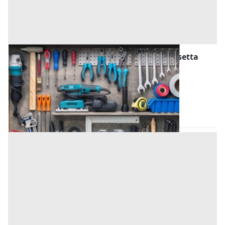
Attrezzature ed Utensili all'asta a Caltanissetta
Offerta minima
800 €
Delia
(Caltanissetta)
Codice asta:
AT2324361665
Asta chiusa