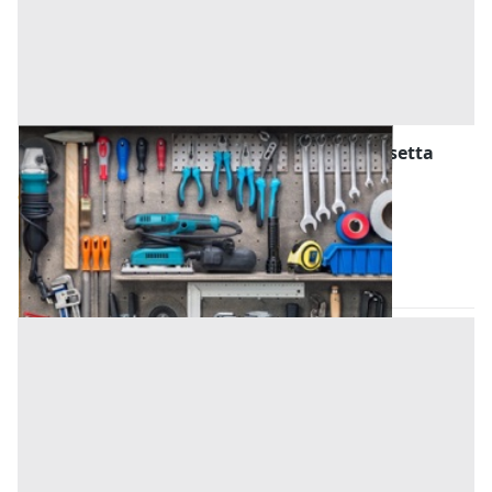
Attrezzature ed Utensili all'asta a Caltanissetta
Offerta minima
95 €
Gela
(Caltanissetta)
Codice asta:
AN031362
Asta chiusa