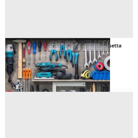
Attrezzature ed Utensili all'asta a Caltanissetta
Offerta minima
48 €
Gela
(Caltanissetta)
Codice asta:
AN0313568
Asta chiusa