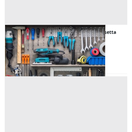
Attrezzature ed Utensili all'asta a Caltanissetta
Offerta minima
20.000 €
San Cataldo
(Caltanissetta)
Codice asta:
03b0cb3c
Asta chiusa