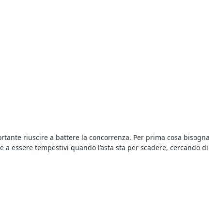
portante riuscire a battere la concorrenza. Per prima cosa bisogna
ire a essere tempestivi quando l’asta sta per scadere, cercando di
da procedure fallimentari ed esecutive, e vengono proposti a
ima dell’offerta. Il giorno di svolgimento della gara presso il