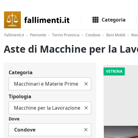
Il portale delle aste e liquidazioni giudiziali
Categoria
Fallimenti.it
Piemonte
Torino Provincia
Condove
Beni Mobili
Mac
>
>
>
>
>
Aste di Macchine per la La
VETRINA
Categoria
Tipologia
Dove
Condove
Asta Negozio 