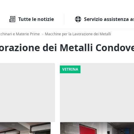
Tutte le aste
Aste immobilia
Tutte le notizie
Servizio assistenza a
chinari e Materie Prime
Macchine per la Lavorazione dei Metalli
>
vorazione dei Metalli Condov
VETRINA
(sub 66) in edificio
Asta Cantina (sub 297) in edifi