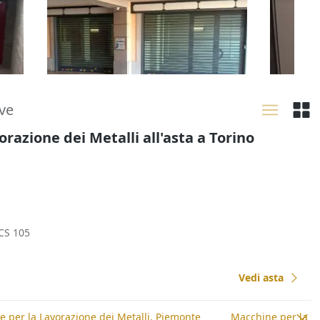
polifunzionale
polifun
139.641 €
12.657
Rivoli
(Torino)
Rivoli
02/10/2026
02/10
ove
razione dei Metalli all'asta a Torino
CS 105
Vedi asta
 per la Lavorazione dei Metalli, Piemonte
Macchine per la La