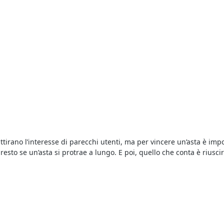
ttirano l’interesse di parecchi utenti, ma per vincere un’asta è im
resto se un’asta si protrae a lungo. E poi, quello che conta è riusc
 al volo. I beni in vendita, infatti, comprendono lotti provenienti 
rare dai fallimenti è necessario disporre una cauzione da versare pr
 Chi presenta l’offerta più elevata si aggiudica il lotto.