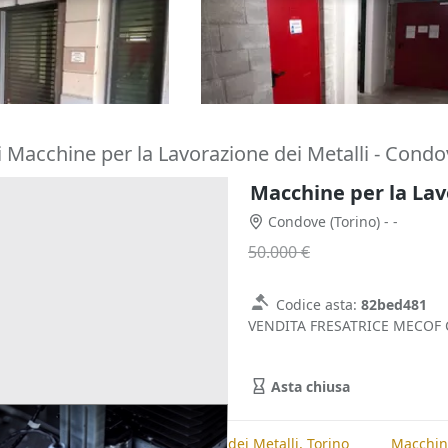
le
polifunzionale
5.910 €
)
Rivoli
(Torino)
02/10/2026
i Macchine per la Lavorazione dei Metalli - Cond
Macchine per la Lavo
Condove
(Torino)
- -
50.000 €
Codice asta:
82bed481
VENDITA FRESATRICE MECOF 
Asta chiusa
te
Macchine per la Lavorazione dei Metalli, Torino
Macchine