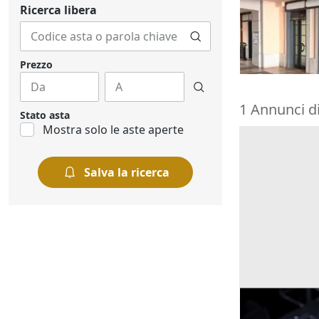
polifunziona
Ricerca libera
141.750 €
Rivoli
(Torino
02/10/2026
Prezzo
1 Annunci d
Stato asta
Mostra solo le aste aperte
Salva la ricerca
Ricerche correla