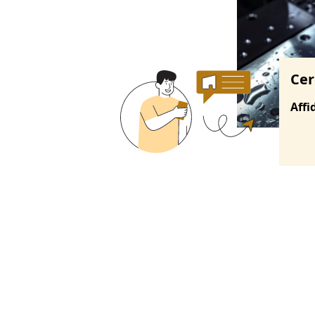
Cer
Affi