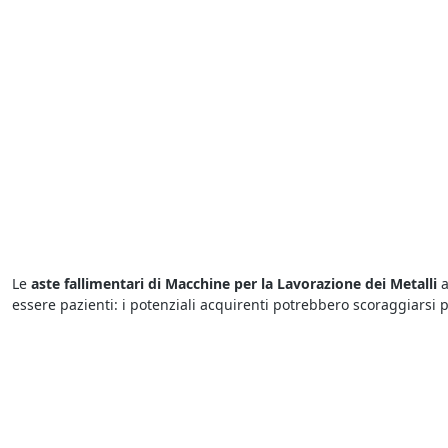
Le
aste fallimentari di Macchine per la Lavorazione dei Metalli
a
essere pazienti: i potenziali acquirenti potrebbero scoraggiarsi p
tener testa ai rilanci degli altri concorrenti.
Il portale
fallimenti di a Condove
è ricco di occasioni da cogliere
prezzi nettamente inferiori rispetto a quelli di mercato. Per comp
Tribunale i partecipanti fanno un’offerta a partire dal prezzo base.