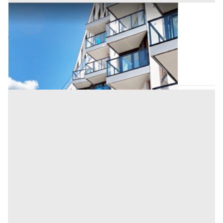
Appartamento all'asta a Salerno
Offerta minima
60.430,30 €
45.322,73 €
Trentinara
(Salerno)
Codice asta:
AM3331332
Asta chiusa