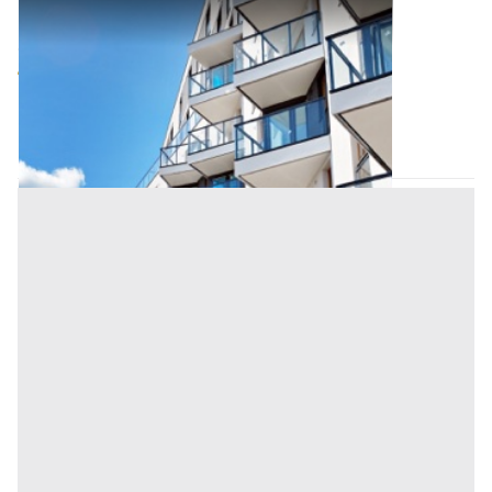
Appartamento all'asta a Salerno
Offerta minima
59.578,51 €
44.683,88 €
Trentinara
(Salerno)
Codice asta:
AM3331330
Asta chiusa