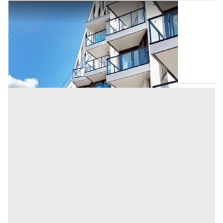
Appartamento all'asta a Salerno
Offerta minima
60.430,30 €
45.322,73 €
Trentinara
(Salerno)
Codice asta:
AM33313233
Asta chiusa