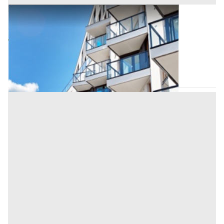
Appartamento all'asta a Salerno
Offerta minima
60.430,30 €
45.322,73 €
Trentinara
(Salerno)
Codice asta:
AM3331331
Asta chiusa