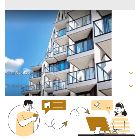
Appartamento all'asta a Salerno
Offerta minima
68.403,29 €
51.302,47 €
Trentinara
(Salerno)
Codice asta:
AM3331325
Asta chiusa
Ricerche correlate
Ricerche correlate