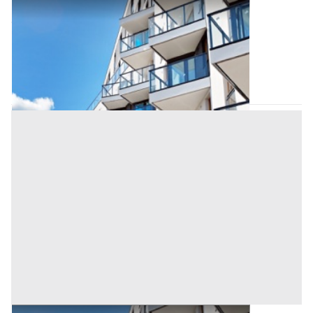
Abitazione di Tipo Civile all'asta a Salerno
Offerta minima
166.642 €
124.981,50 €
Trentinara
(Salerno)
Codice asta:
AM3310185
Asta chiusa