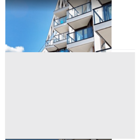
Appartamento all'asta a Salerno
Offerta minima
53.108,78 €
39.831,58 €
Trentinara
(Salerno)
Codice asta:
AM3331328
Asta chiusa