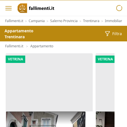
Fallimenti.it
Campania
Salerno Provincia
Trentinara
Immobiliari
>
>
>
>
>
Appartamento
Filtra
Trentinara
Fallimenti.it
Appartamento
>
VETRINA
VETRINA
Asta Appartamento su due livelli
Asta Tre unit
con tre balconi
stato grezzo