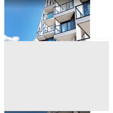
Appartamento all'asta a Salerno
Offerta minima
132.965,42 €
99.724,07 €
Trentinara
(Salerno)
Codice asta:
AM3331327
Asta chiusa