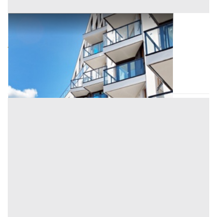
Appartamento all'asta a Salerno
Offerta minima
60.430,30 €
45.322,73 €
Trentinara
(Salerno)
Codice asta:
AM33313234
Asta chiusa