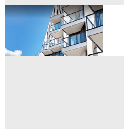
Appartamento all'asta a Salerno
Offerta minima
70.456,43 €
52.482,32 €
Trentinara
(Salerno)
Codice asta:
AM3331323
Asta chiusa