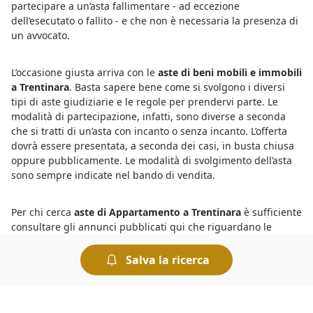
partecipare a un’asta fallimentare - ad eccezione
dell’esecutato o fallito - e che non è necessaria la presenza di
un avvocato.
L’occasione giusta arriva con le
aste di beni mobili e immobili
a Trentinara
. Basta sapere bene come si svolgono i diversi
tipi di aste giudiziarie e le regole per prendervi parte. Le
modalità di partecipazione, infatti, sono diverse a seconda
che si tratti di un’asta con incanto o senza incanto. L’offerta
dovrà essere presentata, a seconda dei casi, in busta chiusa
oppure pubblicamente. Le modalità di svolgimento dell’asta
sono sempre indicate nel bando di vendita.
Per chi cerca
aste di Appartamento a Trentinara
è sufficiente
consultare gli annunci pubblicati qui che riguardano le
vendite giudiziarie della zona. Infatti le aste giudiziarie si
possono svolgere in diversi Comuni italiani e sicuramente
Salva la ricerca
riguardano anche la
vendita di Appartamento a Trentinara
.
Sono sempre di più gli utenti interessati all’acquisto perché i
prezzi sono molto vantaggiosi, pertanto è importante fare