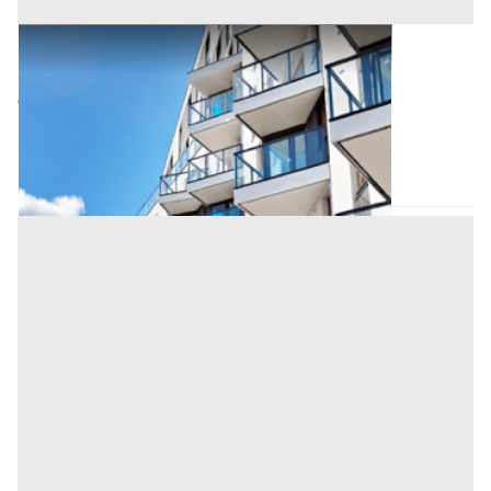
Appartamento all'asta a Salerno
Offerta minima
58.711,09 €
44.033,32 €
Trentinara
(Salerno)
Codice asta:
AM3331326
Asta chiusa