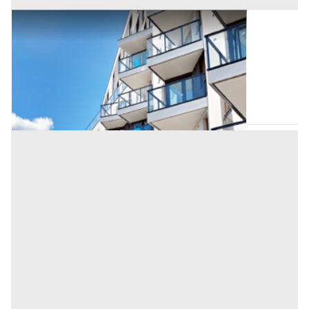
Appartamento all'asta a Salerno
Offerta minima
70.456,43 €
52.842,32 €
Trentinara
(Salerno)
Codice asta:
AM3331324
Asta chiusa