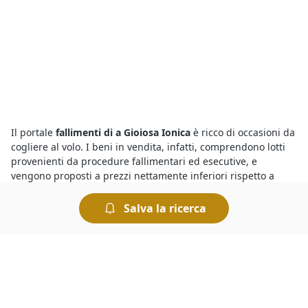
Il portale
fallimenti di a Gioiosa Ionica
è ricco di occasioni da
cogliere al volo. I beni in vendita, infatti, comprendono lotti
provenienti da procedure fallimentari ed esecutive, e
vengono proposti a prezzi nettamente inferiori rispetto a
quelli di mercato. Per comprare dai fallimenti è necessario
disporre una cauzione da versare prima dell’offerta. Il giorno
Salva la ricerca
di svolgimento della gara presso il Tribunale i partecipanti
fanno un’offerta a partire dal prezzo base. Chi presenta
l’offerta più elevata si aggiudica il lotto.
Le
aste fallimentari di Abitazione di Tipo Rurale
attirano
l’interesse di parecchi utenti, ma per vincere un’asta è