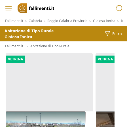
Fallimenti.it
Calabria
Reggio Calabria Provincia
Gioiosa Ionica
Imm
>
>
>
>
Abitazione di Tipo Rurale
Filtra
Gioiosa Ionica
Fallimenti.it
Abitazione di Tipo Rurale
>
VETRINA
VETRINA
Asta Lastrico solare di 340 mq
Asta Deposit
sottotetto