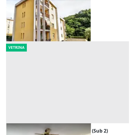
cantina
Offerta minima
14.361 €
Valdagno
(Vicenza)
30/09/2026
VETRINA
Asta Appartamento al piano primo (Sub 2)