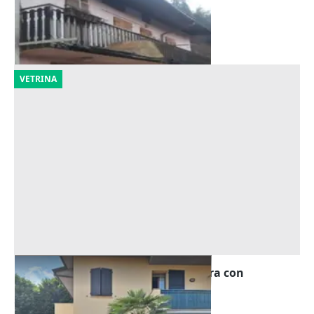
Arsiè
(Belluno)
10/09/2026
VETRINA
Asta Quota di trilocale al piano terra con
pertinenze
Offerta minima