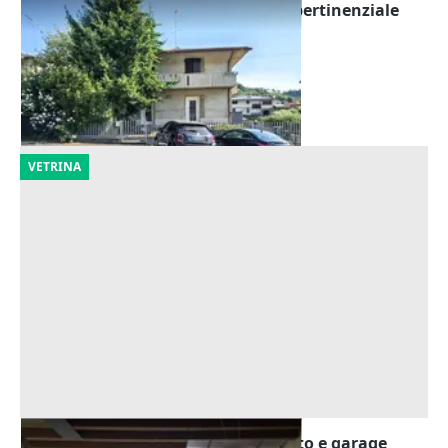
Asta Casa indipendente con corte pertinenziale
Offerta minima
180.000 €
Barbarano Mossano
(Vicenza)
22/10/2026
VETRINA
Asta Alloggio duplex con giardinetto e garage