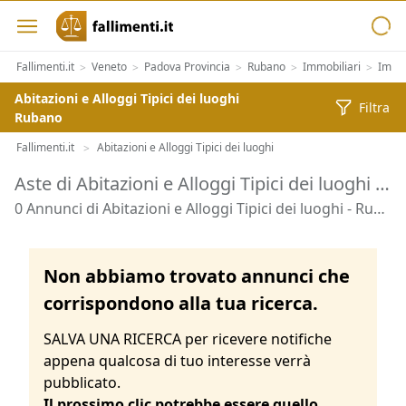
Fallimenti.it
Veneto
Padova Provincia
Rubano
Immobiliari
Immob
>
>
>
>
>
Abitazioni e Alloggi Tipici dei luoghi
Filtra
Rubano
Fallimenti.it
Abitazioni e Alloggi Tipici dei luoghi
>
Aste di Abitazioni e Alloggi Tipici dei luoghi Rubano
0 Annunci di Abitazioni e Alloggi Tipici dei luoghi - Rubano
Non abbiamo trovato annunci che
corrispondono alla tua ricerca.
SALVA UNA RICERCA per ricevere notifiche
appena qualcosa di tuo interesse verrà
pubblicato.
Il prossimo clic potrebbe essere quello