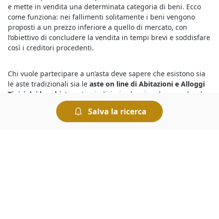
e mette in vendita una determinata categoria di beni. Ecco
come funziona: nei fallimenti solitamente i beni vengono
proposti a un prezzo inferiore a quello di mercato, con
l’obiettivo di concludere la vendita in tempi brevi e soddisfare
così i creditori procedenti.
Chi vuole partecipare a un’asta deve sapere che esistono sia
le aste tradizionali sia le
aste on line di Abitazioni e Alloggi
Tipici dei luoghi
. Le aste giudiziarie che si svolgono sul web
offrono comodità e sicurezza, quelle in modalità tradizionale
Salva la ricerca
avvengono invece presso la sede del Tribunale competente.
Tutte le aste si svolgono "al miglior offerente", ciò significa
che si aggiudica il bene chi presenta l’offerta più elevata.
Sono sempre più numerose le aste giudiziarie di diverse
tipologie di beni mobili ed immobili e per sapere dove si
svolgono le aste basta consultare gli annunci delle vendite
giudiziarie organizzate dai Tribunali. Tra queste, si trovano
anche
Abitazioni e Alloggi Tipici dei luoghi all'asta a Rubano
in vendita a prezzi interessanti. Partecipare a un’asta è