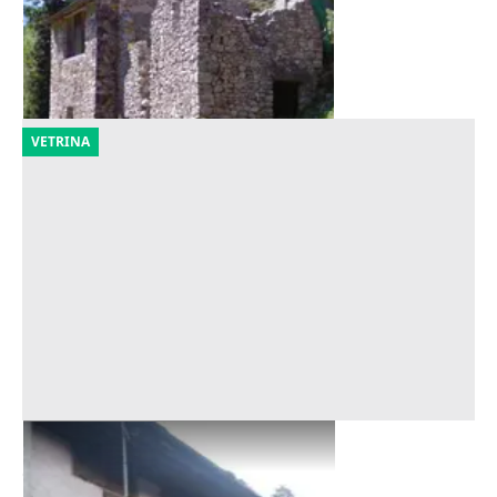
3.375 €
Arsiero
(Vicenza)
02/10/2026
VETRINA
Asta Appartamento di tre piani
Offerta minima
12.656 €