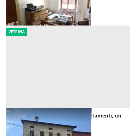
Cervignano del Friuli
(Udine)
22/09/2026
VETRINA
Asta Tribunale di Udine - Due appartamenti, un
magazzino, un grezzo
Offerta minima
101.250 €