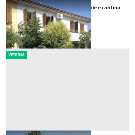
Asta Abitazione cielo terra con cortile e cantina
Offerta minima
195.000 €
Montegrotto Terme
(Padova)
20/10/2026
VETRINA