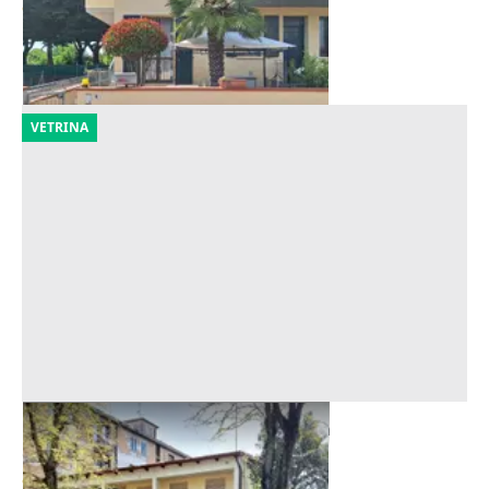
30.375 €
Sant'Agata sul Santerno
(Ravenna)
15/09/2026
VETRINA
Asta Abitazione con corte esclusiva
Offerta minima
322.500 €