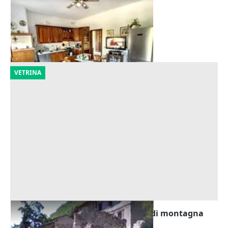
Offerta minima
157.296 €
Zevio
(Verona)
29/09/2026
VETRINA
Asta Terreno con rudere su strada di montagna
Offerta minima