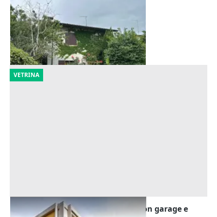
con autorimessa e area scoperta
Offerta minima
107.625 €
Bassano del Grappa
(Vicenza)
19/10/2026
VETRINA
Asta Quota 1/6 di appartamento con garage e