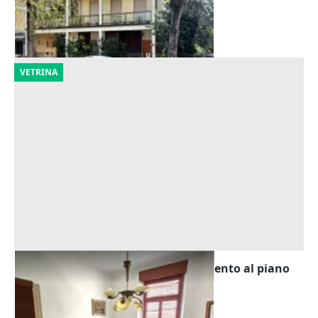
Faenza
(Ravenna)
11/09/2026
VETRINA
Asta Tribunale di Udine - Appartamento al piano
secondo con cantina
Offerta minima
33.750 €