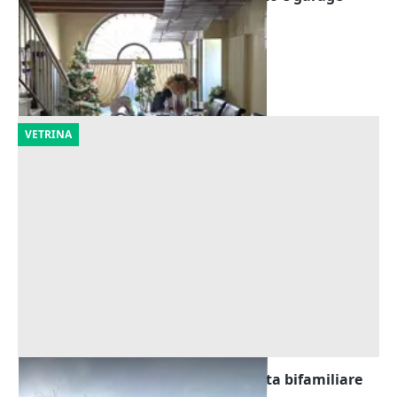
Offerta minima
80.160 €
Arzignano
(Vicenza)
17/09/2026
VETRINA
Asta Quota indivisa di 7/16 di villetta bifamiliare