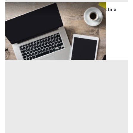
Computer e Attrezzatura Informatica all'asta a
Padova
Offerta minima
80 €
Montegrotto Terme
(Padova)
Codice asta:
AT7913538
Asta chiusa