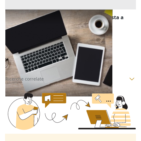
Computer e Attrezzatura Informatica all'asta a
Padova
Offerta minima
120 €
Montegrotto Terme
(Padova)
Codice asta:
AT7913540
Asta chiusa
Ricerche correlate