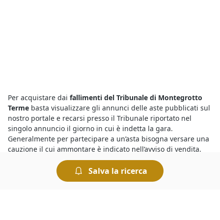
Per acquistare dai
fallimenti del Tribunale di Montegrotto
Terme
basta visualizzare gli annunci delle aste pubblicati sul
nostro portale e recarsi presso il Tribunale riportato nel
singolo annuncio il giorno in cui è indetta la gara.
Generalmente per partecipare a un’asta bisogna versare una
cauzione il cui ammontare è indicato nell’avviso di vendita.
Tutte le aste si svolgono al miglior offerente per cui si
aggiudica il bene chi presenta l’offerta più elevata.
Salva la ricerca
Presso il
Tribunale di Montegrotto Terme i fallimenti di
Computer e Attrezzatura Informatica
offrono una marea di
opportunità. Infatti con le aste giudiziarie è possibile