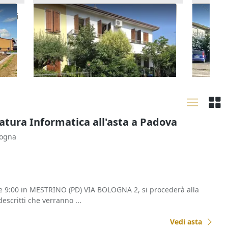
ziali
Asta Abitazione cielo terra con
Asta Ca
cortile e cantina
pertine
195.000 €
180.00
Montegrotto Terme
(Padova)
Barba
20/10/2026
22/10
tura Informatica all'asta a Padova
logna
re 9:00 in MESTRINO (PD) VIA BOLOGNA 2, si procederà alla
escritti che verranno ...
Vedi asta