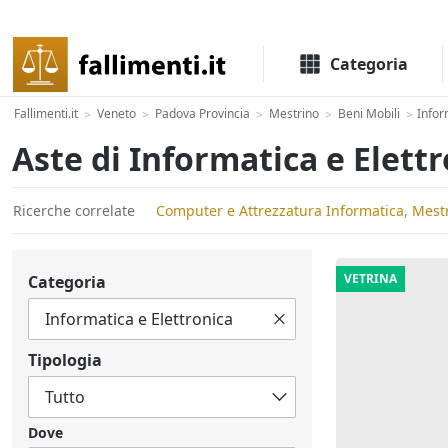
Il portale delle aste e liquidazioni giudiziali
Categoria
Fallimenti.it
Veneto
Padova Provincia
Mestrino
Beni Mobili
Infor
>
>
>
>
>
Aste di Informatica e Elett
Ricerche correlate
Computer e Attrezzatura Informatica, Mest
VETRINA
Categoria
Tipologia
Dove