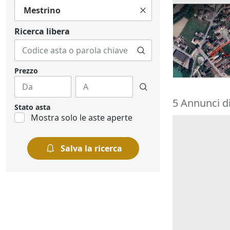
Mestrino
Asta Appezza
12.973 mq
Ricerca libera
79.488 €
Vigodarzere
15/09/2026
Prezzo
5 Annunci di
Stato asta
Mostra solo le aste aperte
Salva la ricerca