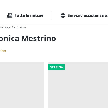
Tutte le aste
Aste immobilia
Tutte le notizie
Servizio assistenza a
matica e Elettronica
ronica Mestrino
rino
VETRINA