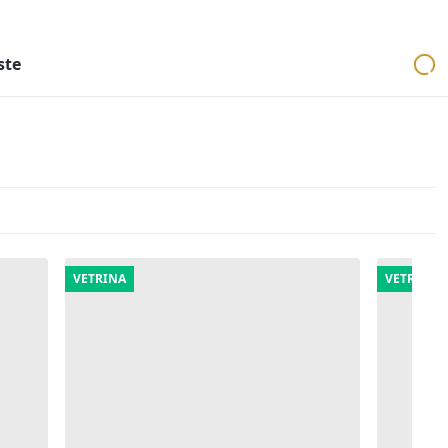
ri
Aste mobiliari
Cerca per località
Cerca in tutta Italia
ste
VETRINA
VETRINA