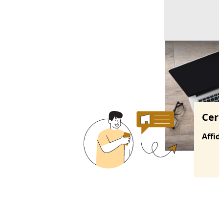
Ricerche correla
Cer
Affi