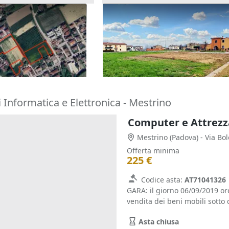
menti di terreno di
Asta Terreni edificabili residen
di 5.900 mq
85.000 €
(Padova)
Castegnero
(Vicenza)
16/11/2026
 Informatica e Elettronica - Mestrino
Computer e Attrezza
Mestrino
(Padova)
- Via Bo
Offerta minima
225 €
Codice asta:
AT71041326
GARA: il giorno 06/09/2019 o
vendita dei beni mobili sotto d
Asta chiusa