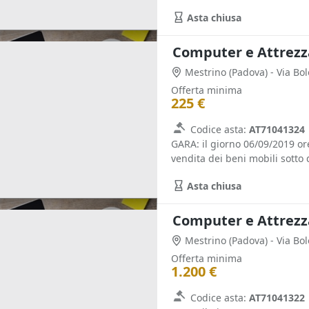
Asta chiusa
Computer e Attrezza
Mestrino
(Padova)
- Via Bo
Offerta minima
225 €
Codice asta:
AT71041324
GARA: il giorno 06/09/2019 o
vendita dei beni mobili sotto d
Asta chiusa
Computer e Attrezza
Mestrino
(Padova)
- Via Bo
Offerta minima
1.200 €
Codice asta:
AT71041322