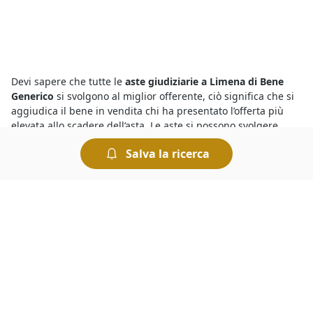
Devi sapere che tutte le
aste giudiziarie a Limena di Bene
Generico
si svolgono al miglior offerente, ciò significa che si
aggiudica il bene in vendita chi ha presentato l’offerta più
elevata allo scadere dell’asta. Le aste si possono svolgere
fisicamente presso i Tribunali oppure in modalità telematica.
Salva la ricerca
Nel caso delle aste online è comodo fare un’offerta e
rilanciare, ed esistono anche sistemi automatizzati che
permettono di fare rilanci in modo automatico.
Il portale
fallimenti di a Limena
è ricco di occasioni da
cogliere al volo. I beni in vendita, infatti, comprendono lotti
provenienti da procedure fallimentari ed esecutive, e
vengono proposti a prezzi nettamente inferiori rispetto a
quelli di mercato. Per comprare dai fallimenti è necessario
disporre una cauzione da versare prima dell’offerta. Il giorno
di svolgimento della gara presso il Tribunale i partecipanti