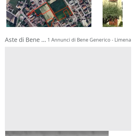
79.488 €
195.000 €
Vigodarzere
(Padova)
Montegrott
15/09/2026
20/10/2026
Aste di Bene Generico Limena
1 Annunci di Bene Generico - Limena