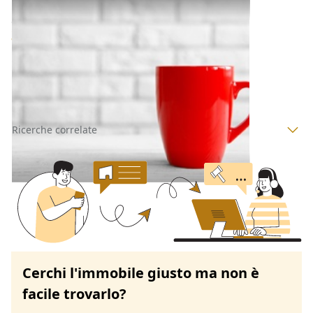
Bene Generico all'asta a Limena
Offerta minima
3.500 €
Limena
(Padova)
Codice asta:
c3592cd0
Asta chiusa
Ricerche correlate
Cerchi l'immobile giusto ma non è
facile trovarlo?