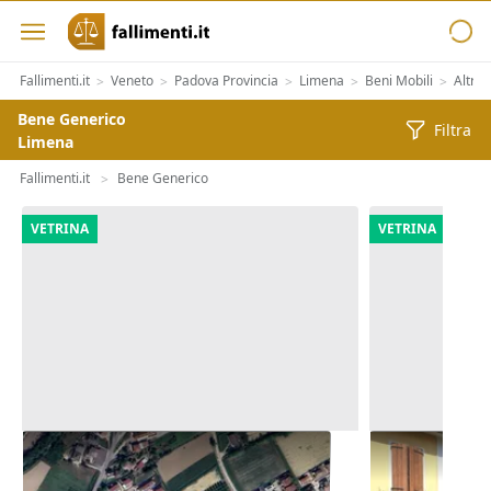
Fallimenti.it
Veneto
Padova Provincia
Limena
Beni Mobili
Altra 
>
>
>
>
>
Bene Generico
Filtra
Limena
Fallimenti.it
Bene Generico
>
VETRINA
VETRINA
Asta Appezzamenti di terreno di
Asta Abitazi
12.973 mq
cortile e can