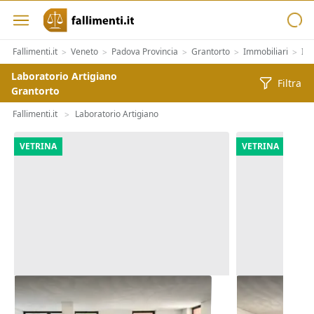
Fallimenti.it
Veneto
Padova Provincia
Grantorto
Immobiliari
Im
>
>
>
>
>
Laboratorio Artigiano
Filtra
Grantorto
Fallimenti.it
Laboratorio Artigiano
>
VETRINA
VETRINA
Asta Negozio (sub 207) in edificio
Asta Negozio 
polifunzionale
polifunziona