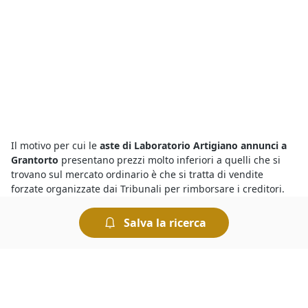
Il motivo per cui le
aste di Laboratorio Artigiano annunci a
Grantorto
presentano prezzi molto inferiori a quelli che si
trovano sul mercato ordinario è che si tratta di vendite
forzate organizzate dai Tribunali per rimborsare i creditori.
Tuttavia occorre sapere che le aste sono sicure, basta che
l’offerente esamini con attenzione la perizia e l’avviso di
Salva la ricerca
vendita, oltre a tutte le informazioni riportate nei bandi per le
aste di Laboratorio Artigiano annunci a Grantorto
.
Per acquistare dai
fallimenti del Tribunale di Grantorto
basta
visualizzare gli annunci delle aste pubblicati sul nostro