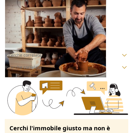
Laboratorio Artigiano all'asta a Padova
Offerta minima
137.440 €
103.080 €
Grantorto
(Padova)
Codice asta:
BN5252388
Asta chiusa
Ricerche correlate
Ricerche correlate
Cerchi l'immobile giusto ma non è