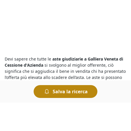
Devi sapere che tutte le
aste giudiziarie a Galliera Veneta di
Cessione d'Azienda
si svolgono al miglior offerente, ciò
significa che si aggiudica il bene in vendita chi ha presentato
l’offerta più elevata allo scadere dell’asta. Le aste si possono
svolgere fisicamente presso i Tribunali oppure in modalità
telematica. Nel caso delle aste online è comodo fare
Salva la ricerca
un’offerta e rilanciare, ed esistono anche sistemi
automatizzati che permettono di fare rilanci in modo
automatico.
Le
aste fallimentari di Cessione d'Azienda
attirano l’interesse
di parecchi utenti, ma per vincere un’asta è importante