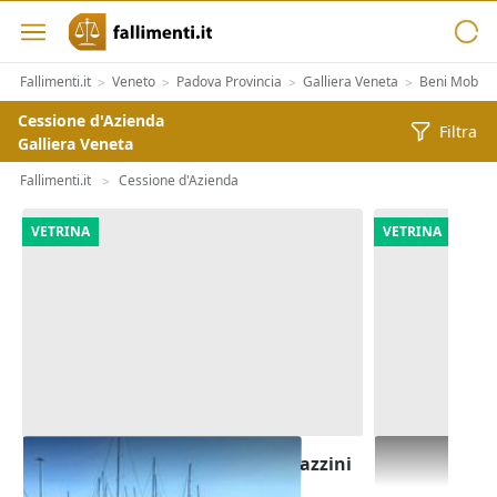
Fallimenti.it
Veneto
Padova Provincia
Galliera Veneta
Beni Mobili
>
>
>
>
Cessione d'Azienda
Filtra
Galliera Veneta
Fallimenti.it
Cessione d'Azienda
>
VETRINA
VETRINA
Complesso aziendale con magazzini
Cessione di 
pesca
esercente l'at