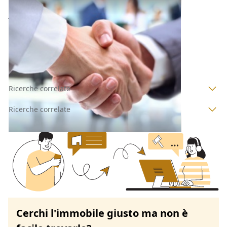
Credito Unitario all'asta a Padova
15.735 €
Galliera Veneta
(Padova)
Codice asta:
BN5196866
Asta chiusa
Ricerche correlate
Ricerche correlate
Cerchi l'immobile giusto ma non è