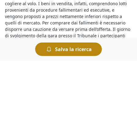
cogliere al volo. I beni in vendita, infatti, comprendono lotti
provenienti da procedure fallimentari ed esecutive, e
vengono proposti a prezzi nettamente inferiori rispetto a
quelli di mercato. Per comprare dai fallimenti è necessario
disporre una cauzione da versare prima dell’offerta. Il giorno
di svolgimento della gara presso il Tribunale i partecipanti
fanno un’offerta a partire dal prezzo base. Chi presenta
l’offerta più elevata si aggiudica il lotto.
Salva la ricerca
Per acquistare dai
fallimenti del Tribunale di Oristano
basta
visualizzare gli annunci delle aste pubblicati sul nostro
portale e recarsi presso il Tribunale riportato nel singolo
annuncio il giorno in cui è indetta la gara. Generalmente per
partecipare a un’asta bisogna versare una cauzione il cui
ammontare è indicato nell’avviso di vendita. Tutte le aste si
svolgono al miglior offerente per cui si aggiudica il bene chi
presenta l’offerta più elevata.
Presso il
Tribunale di Oristano i fallimenti di Titoli (Azioni,
Bot, Cct Etc)
offrono una marea di opportunità. Infatti con le