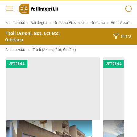
Fallimenti.it
Sardegna
Oristano Provincia
Oristano
Beni Mobili
>
>
>
>
>
Titoli (Azioni, Bot, Cct Etc)
Filtra
Oristano
Fallimenti.it
Titoli (Azioni, Bot, Cct Etc)
>
VETRINA
VETRINA
Asta Uffici e posti auto in
Asta Comples
complesso direzionale
cortile e per