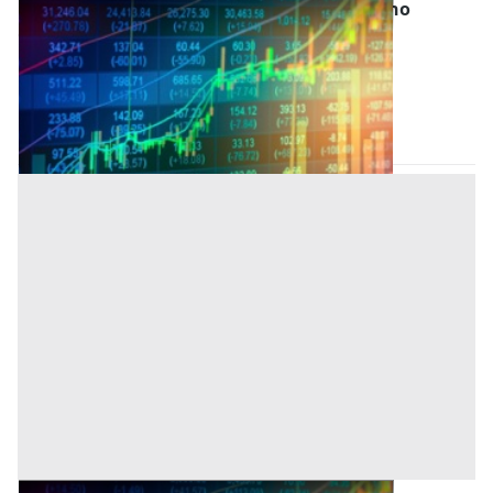
Titoli (Azioni, Bot, Cct Etc) all'asta a Oristano
Offerta minima
5.000 €
Oristano
(Oristano)
Codice asta:
BX025774
Asta chiusa