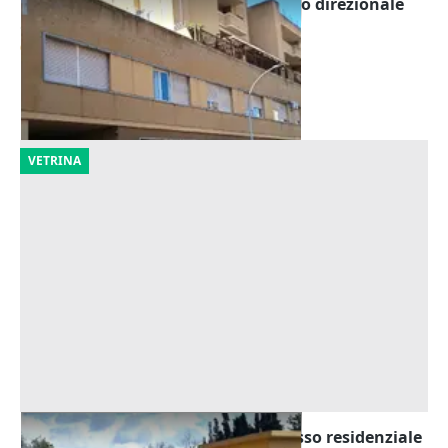
Asta Uffici e posti auto in complesso direzionale
Offerta minima
645.600 €
Oristano
(Oristano)
15/09/2026
VETRINA
Asta Posto auto (sub 15) in complesso residenziale