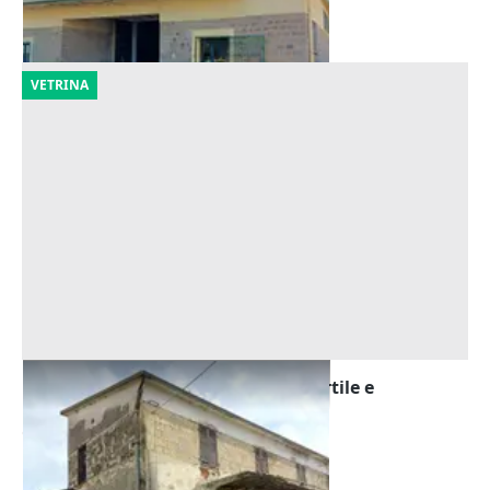
30/10/2026
VETRINA
Asta Complesso artigianale con cortile e
pertinenze
Offerta minima
116.100 €
Tuili
(Medio Campidano)