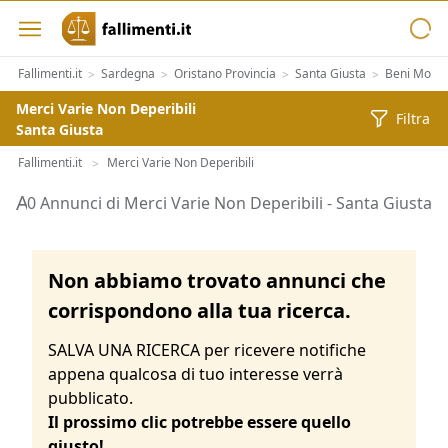
Fallimenti.it
Sardegna
Oristano Provincia
Santa Giusta
Beni Mobili
>
>
>
>
Merci Varie Non Deperibili
Filtra
Santa Giusta
Fallimenti.it
Merci Varie Non Deperibili
>
Aste di Merci Varie Non Deperibili Santa Giusta
0 Annunci di Merci Varie Non Deperibili - Santa Giusta
Non abbiamo trovato annunci che
corrispondono alla tua ricerca.
SALVA UNA RICERCA per ricevere notifiche
appena qualcosa di tuo interesse verrà
pubblicato.
Il prossimo clic potrebbe essere quello
giusto!