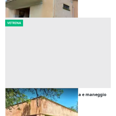
Gonnostramatza
(Oristano)
30/10/2026
VETRINA
Asta Complesso ricettivo con piscina e maneggio
Offerta minima
219.552 €
Abbasanta
(Oristano)