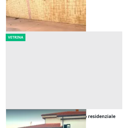
1.253 €
Cabras
(Oristano)
01/10/2026
VETRINA
Asta Posto auto scoperto in edificio residenziale
Offerta minima