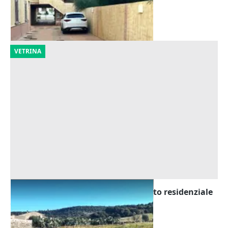
Cabras
(Oristano)
01/10/2026
VETRINA
Asta Terreno in zona completamento residenziale
Offerta minima
5.161 €
Bauladu
(Oristano)