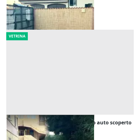
1.155 €
Cabras
(Oristano)
01/10/2026
VETRINA
Asta Area urbana destinata a posto auto scoperto
Offerta minima
1.253 €