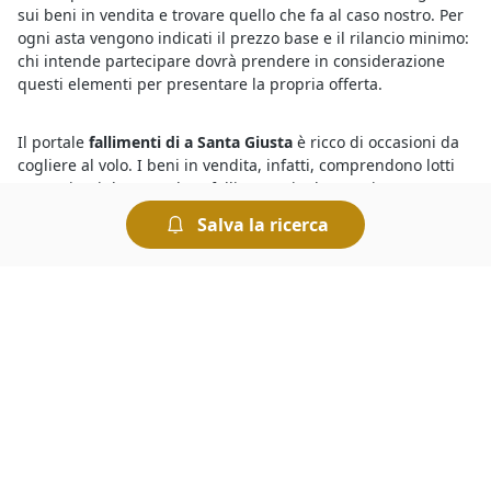
sui beni in vendita e trovare quello che fa al caso nostro. Per
ogni asta vengono indicati il prezzo base e il rilancio minimo:
chi intende partecipare dovrà prendere in considerazione
questi elementi per presentare la propria offerta.
Il portale
fallimenti di a Santa Giusta
è ricco di occasioni da
cogliere al volo. I beni in vendita, infatti, comprendono lotti
provenienti da procedure fallimentari ed esecutive, e
vengono proposti a prezzi nettamente inferiori rispetto a
Salva la ricerca
quelli di mercato. Per comprare dai fallimenti è necessario
disporre una cauzione da versare prima dell’offerta. Il giorno
di svolgimento della gara presso il Tribunale i partecipanti
fanno un’offerta a partire dal prezzo base. Chi presenta
l’offerta più elevata si aggiudica il lotto.
Tra le
aste on line a Santa Giusta
e quelle che si svolgono
presso i Tribunali c’è l’imbarazzo della scelta. Infatti puoi
trovare tutte le aste giudiziarie che ti interessano e
visualizzarne gli annunci collegandoti al portale, dove potrai
visualizzare tutti i dettagli relativi alla vendita, gli avvisi d’asta