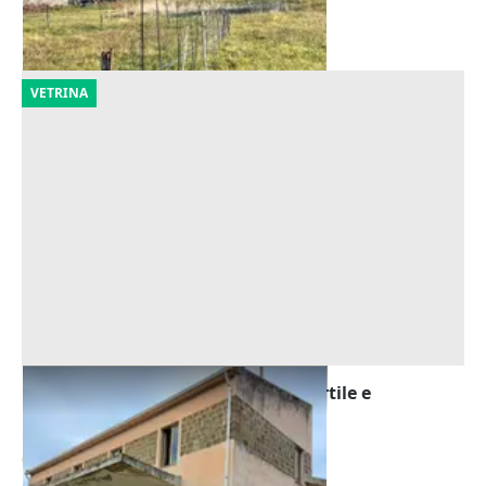
01/10/2026
VETRINA
Asta Complesso artigianale con cortile e
pertinenze
Offerta minima
61.952 €