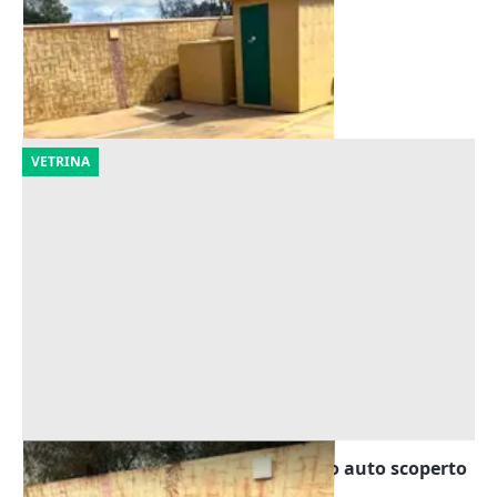
Offerta minima
3.244 €
Oristano
(Oristano)
01/10/2026
VETRINA
Asta Area urbana destinata a posto auto scoperto
Offerta minima