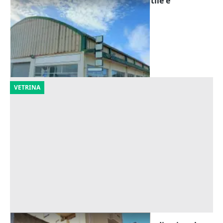
Asta Complesso artigianale con cortile e
pertinenze
Offerta minima
976.896 €
Oristano
(Oristano)
30/10/2026
VETRINA