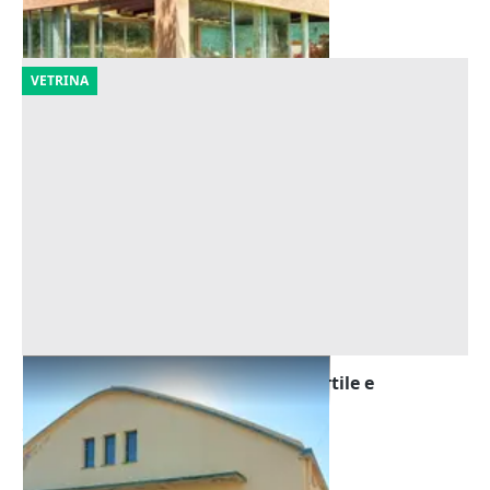
28/10/2026
VETRINA
Asta Complesso artigianale con cortile e
pertinenze
Offerta minima
185.472 €
Sardara
(Medio Campidano)