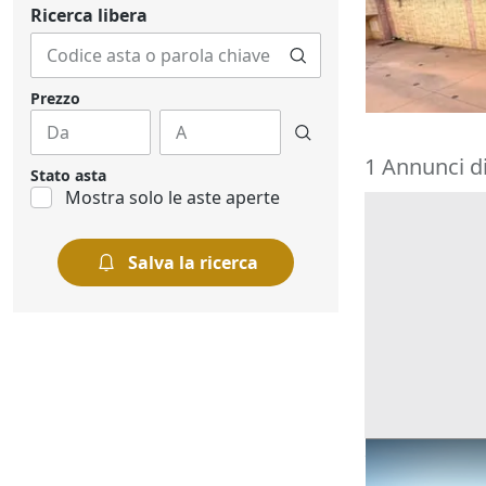
posto auto s
Ricerca libera
1.253 €
Cabras
(Oris
01/10/2026
Prezzo
1 Annunci d
Stato asta
Mostra solo le aste aperte
Salva la ricerca
Ricerche correla