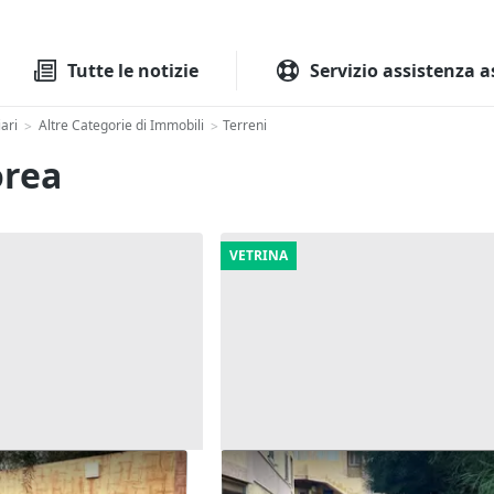
Tutte le aste
Aste immobilia
Tutte le notizie
Servizio assistenza a
ari
Altre Categorie di Immobili
Terreni
>
>
orea
VETRINA
bana destinata a
Asta Area urbana destinata a