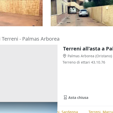
coperto
posto auto scoperto
1.253 €
tano)
Cabras
(Oristano)
01/10/2026
i Terreni - Palmas Arborea
Terreni all'asta a 
Palmas Arborea
(Oristano)
Terreno di ettari 43.10.76
Asta chiusa
te
Terreni, Oristano
Terreni, Sardegna
Terreni, Marr