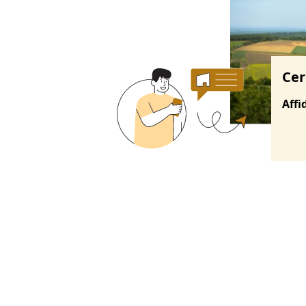
Cer
Affi