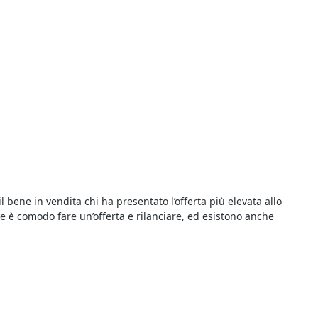
il bene in vendita chi ha presentato l’offerta più elevata allo
ne è comodo fare un’offerta e rilanciare, ed esistono anche
ello che ti interessa. Ogni annuncio pubblicizza una procedura
i vengono proposti a un prezzo inferiore a quello di mercato, con