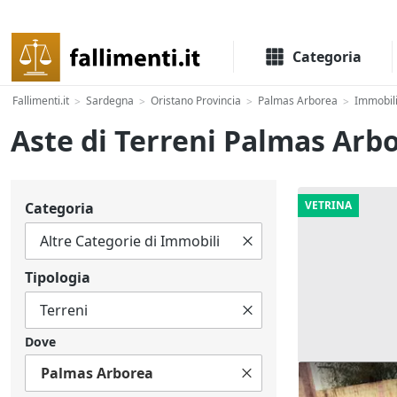
Il portale delle aste e liquidazioni giudiziali
Categoria
Fallimenti.it
Sardegna
Oristano Provincia
Palmas Arborea
Immobili
>
>
>
>
Aste di Terreni Palmas Arb
VETRINA
Categoria
Tipologia
Dove
Palmas Arborea
Asta Area ur