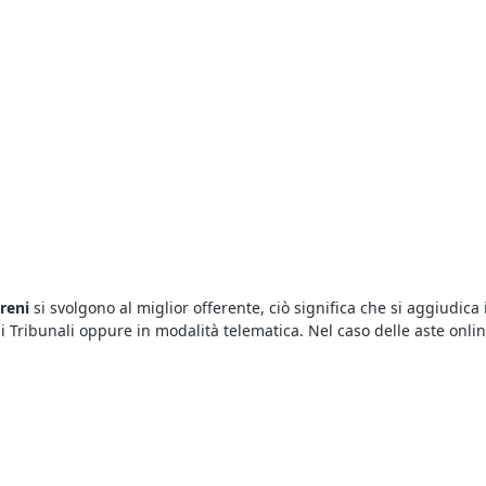
reni
si svolgono al miglior offerente, ciò significa che si aggiudica 
 i Tribunali oppure in modalità telematica. Nel caso delle aste onli
omatico.
dare un’occhiata agli annunci di questa sezione per individuare qu
oria di beni. Ecco come funziona: nei fallimenti solitamente i ben
ì i creditori procedenti.