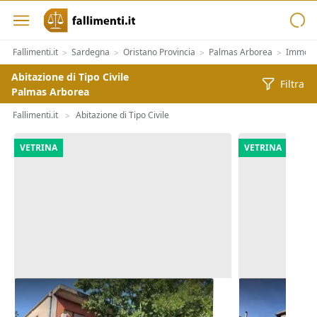
Fallimenti.it
Sardegna
Oristano Provincia
Palmas Arborea
Immobil
>
>
>
>
Abitazione di Tipo Civile
Filtra
Palmas Arborea
Fallimenti.it
Abitazione di Tipo Civile
>
VETRINA
VETRINA
Asta Alloggio e lastrico solare in
Asta Abitazi
edificio polifunzionale
pertinenze