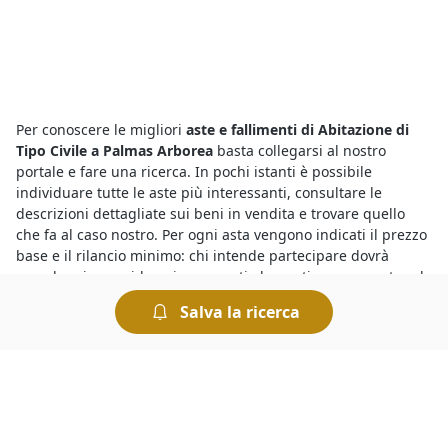
Per conoscere le migliori
aste e fallimenti di Abitazione di
Tipo Civile a Palmas Arborea
basta collegarsi al nostro
portale e fare una ricerca. In pochi istanti è possibile
individuare tutte le aste più interessanti, consultare le
descrizioni dettagliate sui beni in vendita e trovare quello
che fa al caso nostro. Per ogni asta vengono indicati il prezzo
base e il rilancio minimo: chi intende partecipare dovrà
prendere in considerazione questi elementi per presentare la
propria offerta.
Salva la ricerca
Sono sempre più numerose le aste giudiziarie di diverse
tipologie di beni mobili ed immobili e per sapere dove si
svolgono le aste basta consultare gli annunci delle vendite
giudiziarie organizzate dai Tribunali. Tra queste, si trovano
anche
Abitazione di Tipo Civile all'asta a Palmas Arborea
in