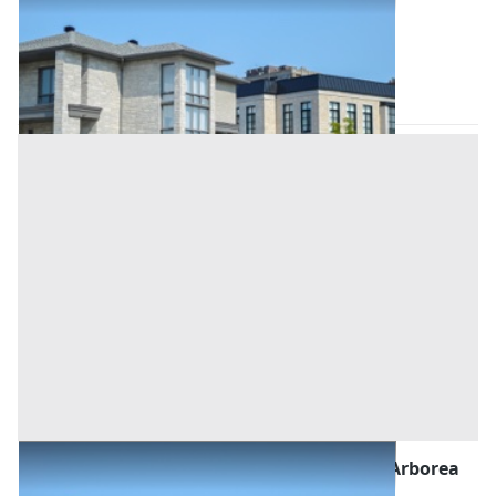
Base d'asta
57.000 €
Palmas Arborea
(Oristano)
Asta chiusa
Abitazione di Tipo Civile all'asta a Palmas Arborea
Base d'asta