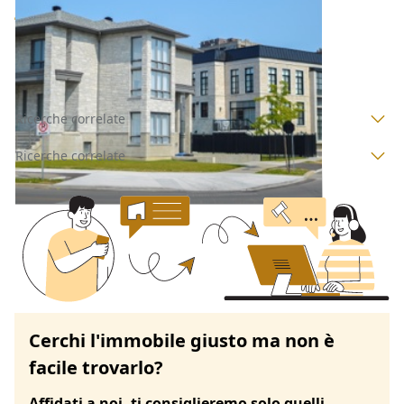
46.000 €
Palmas Arborea
(Oristano)
Asta chiusa
Ricerche correlate
Ricerche correlate
Cerchi l'immobile giusto ma non è
facile trovarlo?
Affidati a noi, ti consiglieremo solo quelli