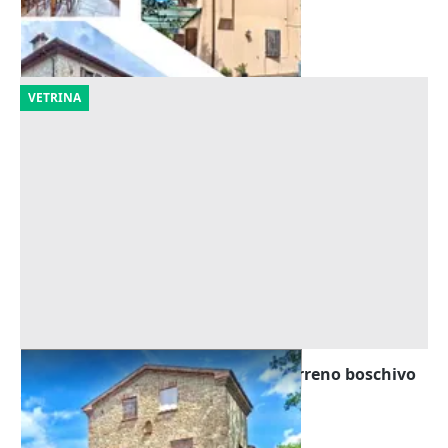
Camaiore
(Lucca)
09/10/2026
VETRINA
Asta Villa con pertinenze varie e terreno boschivo
Offerta minima
554.585 €
Cingoli
(Macerata)