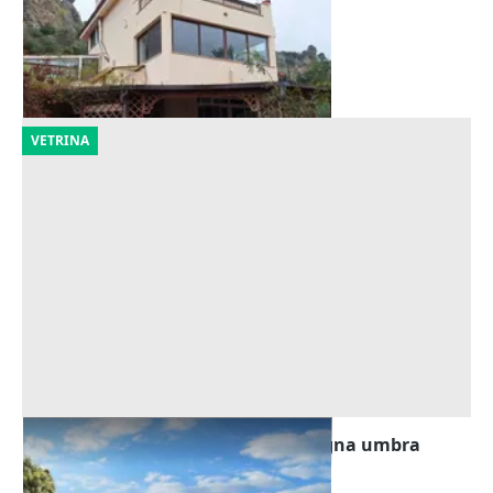
310.400 €
Capaci
(Palermo)
14/09/2026
VETRINA
Asta Villa con piscina nella campagna umbra
Offerta minima
800.000 €