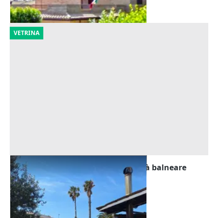
30/10/2026
VETRINA
Asta Villetta unifamiliare in località balneare
Offerta minima
119.529 €
Vittoria
(Ragusa)
23/09/2026