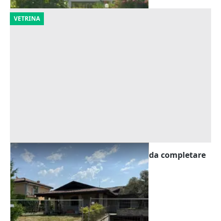
VETRINA
Asta Abitazione in villa bifamiliare da completare
con pertinenze
Offerta minima
194.022 €
Calusco d'Adda
(Bergamo)
10/09/2026