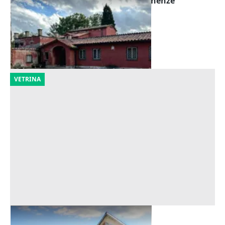
Asta Villa con parco, piscina e pertinenze
Offerta minima
3.170.202 €
Roma
(Roma)
23/10/2026
VETRINA
Asta Villa con piscina e parco