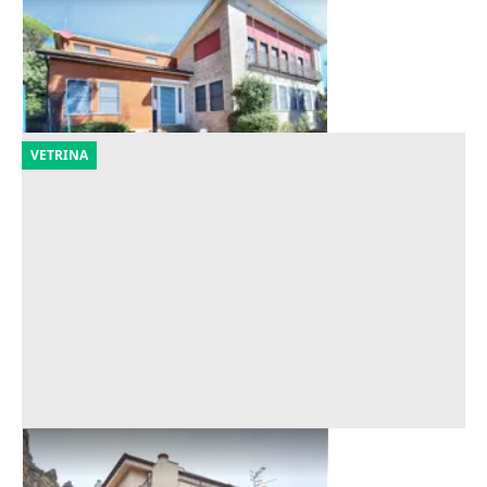
Offerta minima
694.575 €
Monte Castello di Vibio
(Perugia)
21/10/2026
VETRINA
Asta Villa con terreni edificabili
Offerta minima