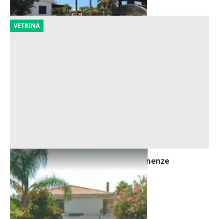
VETRINA
Asta Villa da riqualificare con pertinenze
Offerta minima
263.250 €
Rometta
(Messina)
23/10/2026