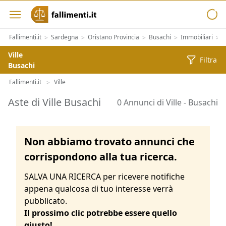
Fallimenti.it
Sardegna
Oristano Provincia
Busachi
Immobiliari
I
>
>
>
>
>
Ville
Filtra
Busachi
Fallimenti.it
Ville
>
Aste di Ville Busachi
0 Annunci di Ville - Busachi
Non abbiamo trovato annunci che
corrispondono alla tua ricerca.
SALVA UNA RICERCA per ricevere notifiche
appena qualcosa di tuo interesse verrà
pubblicato.
Il prossimo clic potrebbe essere quello
giusto!