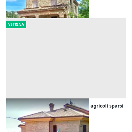
30/10/2026
VETRINA
Asta Villa con dependance e terreni agricoli sparsi
Offerta minima
712.998 €
Cingoli
(Macerata)