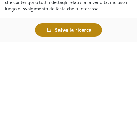
che contengono tutti i dettagli relativi alla vendita, incluso il
luogo di svolgimento dell’asta che ti interessa.
Le
aste fallimentari di Ville
attirano l’interesse di parecchi
Salva la ricerca
utenti, ma per vincere un’asta è importante riuscire a battere
la concorrenza. Per prima cosa bisogna essere pazienti: i
potenziali acquirenti potrebbero scoraggiarsi presto se
un’asta si protrae a lungo. E poi, quello che conta è riuscire a
essere tempestivi quando l’asta sta per scadere, cercando di
tener testa ai rilanci degli altri concorrenti.
Tra le
aste on line a Busachi
e quelle che si svolgono presso i
Tribunali c’è l’imbarazzo della scelta. Infatti puoi trovare tutte
le aste giudiziarie che ti interessano e visualizzarne gli
annunci collegandoti al portale, dove potrai visualizzare tutti
i dettagli relativi alla vendita, gli avvisi d’asta e la data di
inizio e di scadenza dell’incanto. Per ottenere maggiori
informazioni sull’asta che ti interessa ti basta compilare il
form presente nella pagina di ogni singola asta.