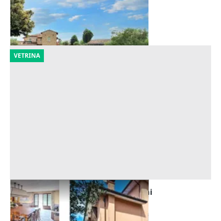
Perugia
(Perugia)
25/09/2026
VETRINA
Asta Abitazioni con piscine e terreni
Offerta minima
879.814 €