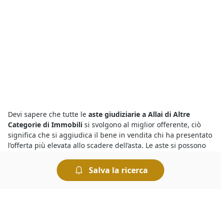
Devi sapere che tutte le
aste giudiziarie a Allai di Altre
Categorie di Immobili
si svolgono al miglior offerente, ciò
significa che si aggiudica il bene in vendita chi ha presentato
l’offerta più elevata allo scadere dell’asta. Le aste si possono
svolgere fisicamente presso i Tribunali oppure in modalità
telematica. Nel caso delle aste online è comodo fare
Salva la ricerca
un’offerta e rilanciare, ed esistono anche sistemi
automatizzati che permettono di fare rilanci in modo
automatico.