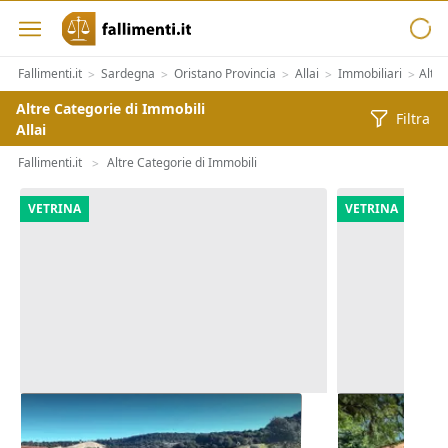
Fallimenti.it
Sardegna
Oristano Provincia
Allai
Immobiliari
Altre
>
>
>
>
>
Altre Categorie di Immobili
Filtra
Allai
Fallimenti.it
Altre Categorie di Immobili
>
VETRINA
VETRINA
Asta Terreno in zona
Asta Comples
completamento residenziale
piscina e m