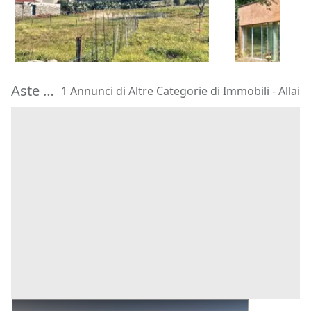
5.161 €
219.552 €
Bauladu
(Oristano)
Abbasanta
(
01/10/2026
28/10/2026
Aste di Altre Categorie di Immobili Allai
1 Annunci di Altre Categorie di Immobili - Allai