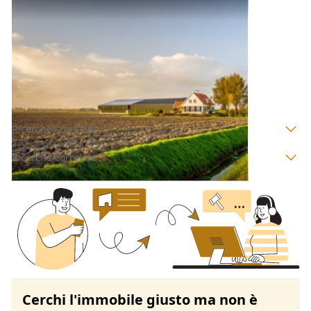
Fabbricato Rurale all'asta a Oristano
Offerta minima
26.220 €
19.665 €
Allai
(Oristano)
Codice asta:
AM057947
Asta chiusa
Ricerche correlate
Ricerche correlate
Cerchi l'immobile giusto ma non è