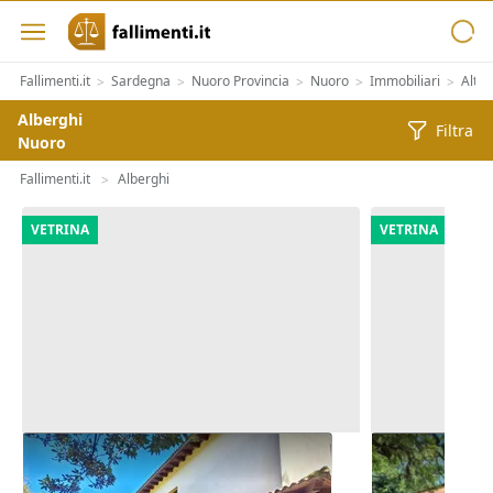
Fallimenti.it
Sardegna
Nuoro Provincia
Nuoro
Immobiliari
Altre
>
>
>
>
>
Alberghi
Filtra
Nuoro
Fallimenti.it
Alberghi
>
VETRINA
VETRINA
Asta Albergo da riqualificare
Asta Comples
piscina e m