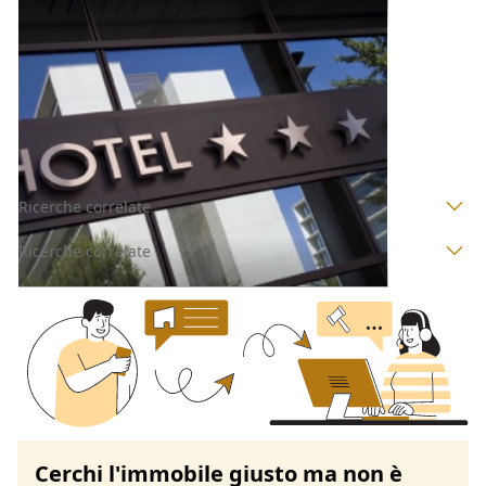
Alberghi all'asta a Nuoro
Offerta minima
2.297.346,68 €
1.723.010,01 €
Nuoro
(Nuoro)
Codice asta:
AQ8191244
Asta chiusa
Ricerche correlate
Ricerche correlate
Cerchi l'immobile giusto ma non è