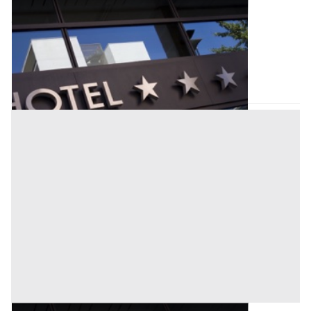
Alberghi all'asta a Nuoro
Offerta minima
765.000 €
573.750 €
Nuoro
(Nuoro)
Codice asta:
AQ887955
Asta chiusa