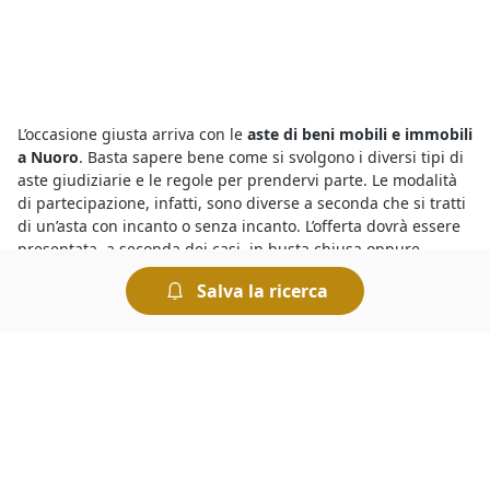
L’occasione giusta arriva con le
aste di beni mobili e immobili
a Nuoro
. Basta sapere bene come si svolgono i diversi tipi di
aste giudiziarie e le regole per prendervi parte. Le modalità
di partecipazione, infatti, sono diverse a seconda che si tratti
di un’asta con incanto o senza incanto. L’offerta dovrà essere
presentata, a seconda dei casi, in busta chiusa oppure
pubblicamente. Le modalità di svolgimento dell’asta sono
Salva la ricerca
sempre indicate nel bando di vendita.
Per chi cerca
aste di Alberghi a Nuoro
è sufficiente
consultare gli annunci pubblicati qui che riguardano le
vendite giudiziarie della zona. Infatti le aste giudiziarie si
possono svolgere in diversi Comuni italiani e sicuramente
riguardano anche la
vendita di Alberghi a Nuoro
. Sono
sempre di più gli utenti interessati all’acquisto perché i prezzi