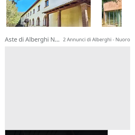
572.134 €
219.552 €
Ilbono
(Ogliastra)
Abbasanta
(
15/10/2026
28/10/2026
Aste di Alberghi Nuoro
2 Annunci di Alberghi - Nuoro