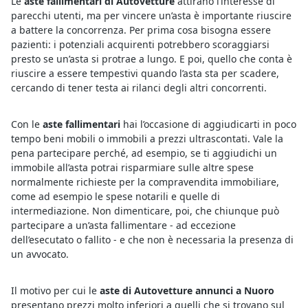
Le
aste fallimentari di Autovetture
attirano l’interesse di
parecchi utenti, ma per vincere un’asta è importante riuscire
a battere la concorrenza. Per prima cosa bisogna essere
pazienti: i potenziali acquirenti potrebbero scoraggiarsi
presto se un’asta si protrae a lungo. E poi, quello che conta è
riuscire a essere tempestivi quando l’asta sta per scadere,
cercando di tener testa ai rilanci degli altri concorrenti.
Con le
aste fallimentari
hai l’occasione di aggiudicarti in poco
tempo beni mobili o immobili a prezzi ultrascontati. Vale la
pena partecipare perché, ad esempio, se ti aggiudichi un
immobile all’asta potrai risparmiare sulle altre spese
normalmente richieste per la compravendita immobiliare,
come ad esempio le spese notarili e quelle di
intermediazione. Non dimenticare, poi, che chiunque può
partecipare a un’asta fallimentare - ad eccezione
dell’esecutato o fallito - e che non è necessaria la presenza di
un avvocato.
Il motivo per cui le
aste di Autovetture annunci a Nuoro
presentano prezzi molto inferiori a quelli che si trovano sul