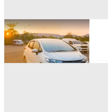
Autovetture all'asta a Nuoro
Offerta minima
4.000 €
Nuoro
(Nuoro)
Codice asta:
CK944655
Asta chiusa