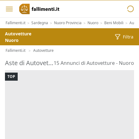
Fallimenti.it
Sardegna
Nuoro Provincia
Nuoro
Beni Mobili
Autove
>
>
>
>
>
Autovetture
Filtra
Nuoro
Fallimenti.it
Autovetture
>
Aste di Autovetture Nuoro
15 Annunci di Autovetture - Nuoro
TOP