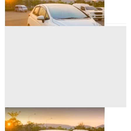
270 €
Nuoro
(Nuoro)
30/12/2999
Autovetture all'asta a Nuoro
Base d'asta
300 €