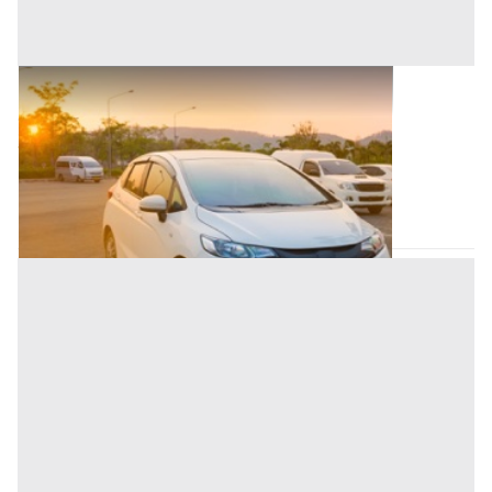
Autovetture all'asta a Nuoro
Offerta minima
2.000 €
Nuoro
(Nuoro)
Codice asta:
bf87a2c1
Asta chiusa