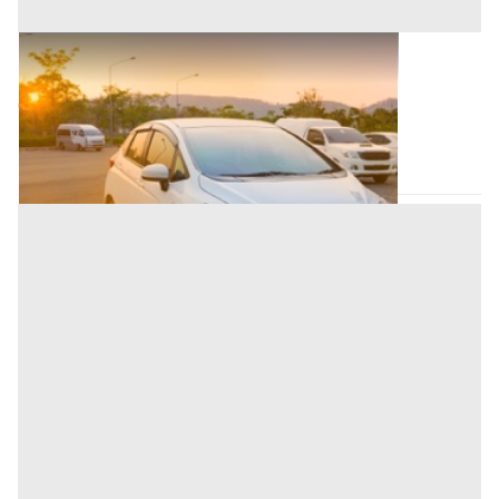
Autovetture all'asta a Nuoro
Base d'asta
900 €
Nuoro
(Nuoro)
30/12/2999