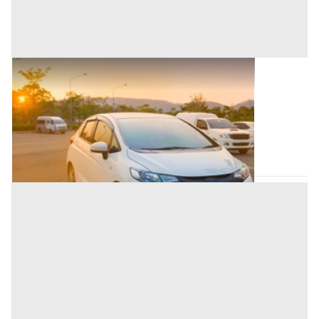
Autovetture all'asta a Nuoro
Offerta minima
2.500 €
Nuoro
(Nuoro)
Codice asta:
CK977988
Asta chiusa