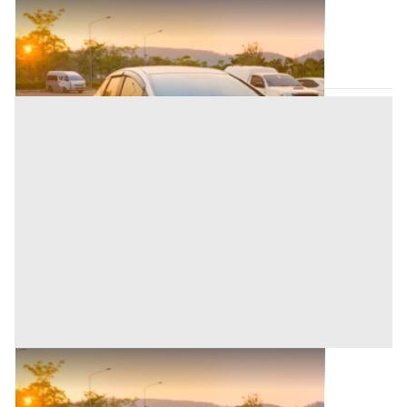
Autovetture all'asta a Nuoro
Nuoro
(Nuoro)
Asta chiusa
Autovetture all'asta a Nuoro
Base d'asta