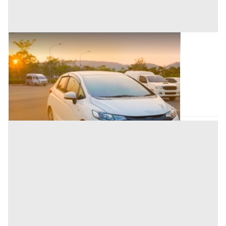
Autovetture all'asta a Nuoro
Offerta minima
70.000 €
Nuoro
(Nuoro)
Codice asta:
8dcf5bff
Asta chiusa