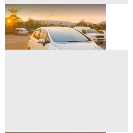
Autovetture all'asta a Nuoro
Base d'asta
1.000 €
Nuoro
(Nuoro)
Asta chiusa