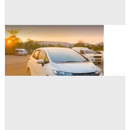
Autovetture all'asta a Nuoro
Offerta minima
176 €
Nuoro
(Nuoro)
Codice asta:
BB141285
Asta chiusa