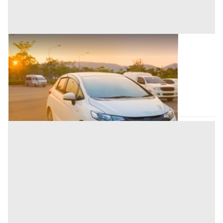
Autovetture all'asta a Nuoro
Offerta minima
4.098 €
Nuoro
(Nuoro)
Codice asta:
87ce5e79
Asta chiusa