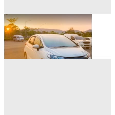
Autovetture all'asta a Nuoro
Offerta minima
500 €
Nuoro
(Nuoro)
Codice asta:
DH8235902
Asta chiusa