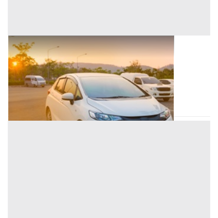
Autovetture all'asta a Nuoro
Offerta minima
3.042,56 €
Nuoro
(Nuoro)
Codice asta:
BB136877
Asta chiusa