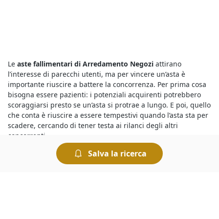
Le
aste fallimentari di Arredamento Negozi
attirano
l’interesse di parecchi utenti, ma per vincere un’asta è
importante riuscire a battere la concorrenza. Per prima cosa
bisogna essere pazienti: i potenziali acquirenti potrebbero
scoraggiarsi presto se un’asta si protrae a lungo. E poi, quello
che conta è riuscire a essere tempestivi quando l’asta sta per
scadere, cercando di tener testa ai rilanci degli altri
concorrenti.
Salva la ricerca
L’occasione giusta arriva con le
aste di beni mobili e immobili
a Nuoro
. Basta sapere bene come si svolgono i diversi tipi di
aste giudiziarie e le regole per prendervi parte. Le modalità
di partecipazione, infatti, sono diverse a seconda che si tratti
di un’asta con incanto o senza incanto. L’offerta dovrà essere
presentata, a seconda dei casi, in busta chiusa oppure