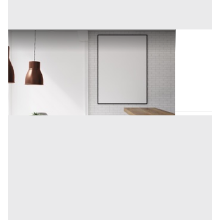
Arredamento Negozi all'asta a Nuoro
Offerta minima
270,44 €
Nuoro
(Nuoro)
Codice asta:
BB129111
Asta chiusa