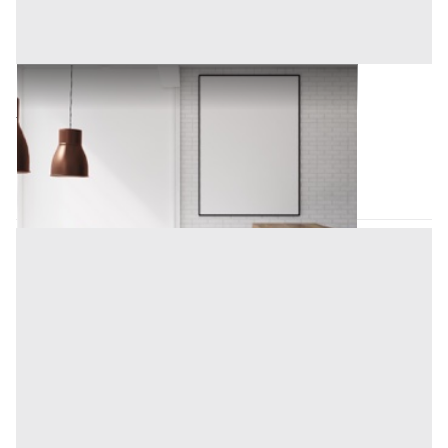
Arredamento Negozi all'asta a Nuoro
5.000 €
Nuoro
(Nuoro)
Codice asta:
BB132406
Asta chiusa