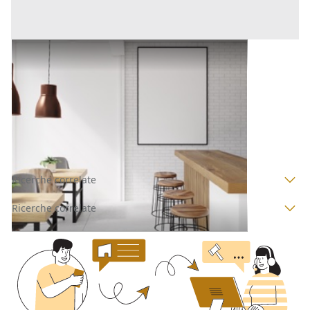
Arredamento Negozi all'asta a Nuoro
Offerta minima
80 €
Nuoro
(Nuoro)
Codice asta:
BB1412793
Asta chiusa
Ricerche correlate
Ricerche correlate