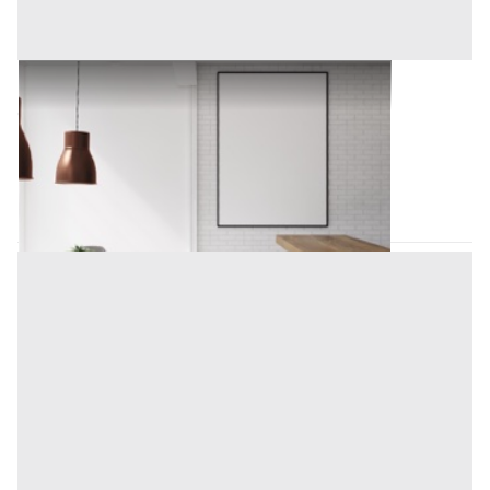
Mobili da Casa e varie all'asta a Nuoro
Offerta minima
10.000 €
Nuoro
(Nuoro)
Codice asta:
3891a62d
Asta chiusa