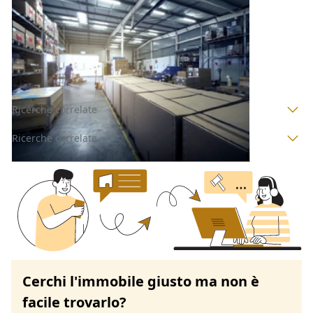
Offerta minima
30.708 €
23.031 €
Posada
(Nuoro)
Codice asta:
BB153497354
Asta chiusa
Ricerche correlate
Ricerche correlate
Cerchi l'immobile giusto ma non è
facile trovarlo?