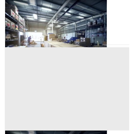
Magazzino all'asta a Nuoro
Offerta minima
15.164,10 €
11.373,07 €
Posada
(Nuoro)
Codice asta:
AQ8106853
Asta chiusa