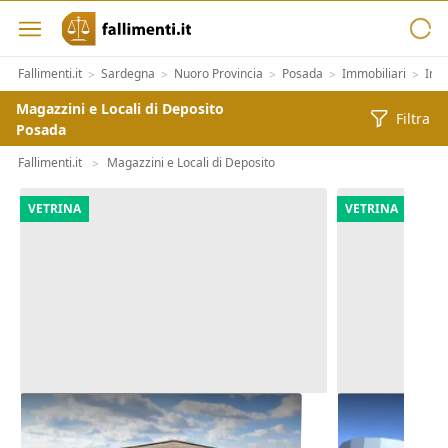
Fallimenti.it
Sardegna
Nuoro Provincia
Posada
Immobiliari
Imm
>
>
>
>
>
Magazzini e Locali di Deposito
Filtra
Posada
Fallimenti.it
Magazzini e Locali di Deposito
>
VETRINA
VETRINA
Asta Stabilimento produttivo con
Asta Opificio
pertinenze e terreno
privato (part