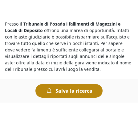
Presso il
Tribunale di Posada i fallimenti di Magazzini e
Locali di Deposito
offrono una marea di opportunità. Infatti
con le aste giudiziarie è possibile risparmiare sull’acquisto e
trovare tutto quello che serve in pochi istanti. Per sapere
dove vedere fallimenti è sufficiente collegarsi al portale e
visualizzare i dettagli riportati sugli annunci delle singole
aste: oltre alla data di inizio della gara viene indicato il nome
del Tribunale presso cui avrà luogo la vendita.
Le
aste fallimentari di Magazzini e Locali di Deposito
Salva la ricerca
attirano l’interesse di parecchi utenti, ma per vincere un’asta
è importante riuscire a battere la concorrenza. Per prima
cosa bisogna essere pazienti: i potenziali acquirenti
potrebbero scoraggiarsi presto se un’asta si protrae a lungo.
E poi, quello che conta è riuscire a essere tempestivi quando
l’asta sta per scadere, cercando di tener testa ai rilanci degli
altri concorrenti.