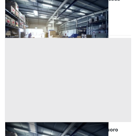
Base d'asta
26.958 €
Posada
(Nuoro)
Asta chiusa
Magazzini e Locali di Deposito all'asta a Nuoro