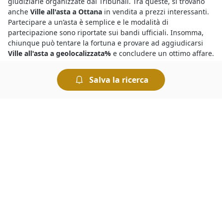
giudiziarie organizzate dai Tribunali. Tra queste, si trovano
anche
Ville all'asta a Ottana
in vendita a prezzi interessanti.
Partecipare a un’asta è semplice e le modalità di
partecipazione sono riportate sui bandi ufficiali. Insomma,
chiunque può tentare la fortuna e provare ad aggiudicarsi
Ville all'asta a geolocalizzata%
e concludere un ottimo affare.
Salva la ricerca
Il motivo per cui le
aste di Ville annunci a Ottana
presentano
prezzi molto inferiori a quelli che si trovano sul mercato
ordinario è che si tratta di vendite forzate organizzate dai
Tribunali per rimborsare i creditori. Tuttavia occorre sapere
che le aste sono sicure, basta che l’offerente esamini con
attenzione la perizia e l’avviso di vendita, oltre a tutte le
informazioni riportate nei bandi per le
aste di Ville annunci a
Ottana
.
Vuoi scoprire i
fallimenti a Ottana di Ville
? Ti basta dare
un’occhiata agli annunci di questa sezione per individuare
quello che ti interessa. Ogni annuncio pubblicizza una
procedura concorsuale o esecutiva e mette in vendita una
determinata categoria di beni. Ecco come funziona: nei