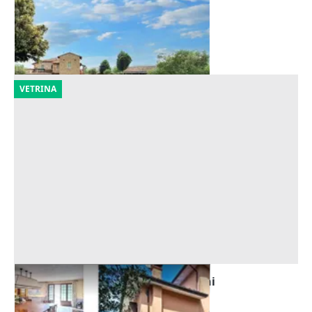
800.000 €
Perugia
(Perugia)
25/09/2026
VETRINA
Asta Abitazioni con piscine e terreni
Offerta minima
879.814 €