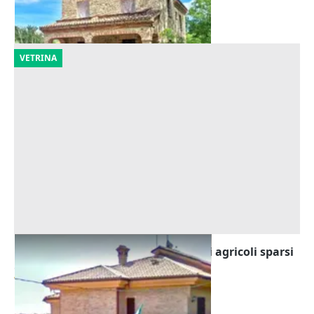
30/10/2026
VETRINA
Asta Villa con dependance e terreni agricoli sparsi
Offerta minima
712.998 €
Cingoli
(Macerata)