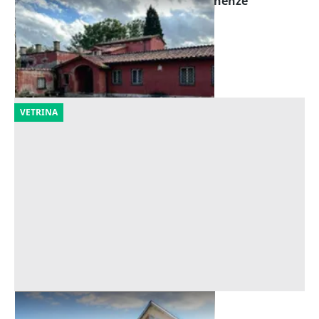
Asta Villa con parco, piscina e pertinenze
Offerta minima
3.170.202 €
Roma
(Roma)
23/10/2026
VETRINA
Asta Villa con piscina e parco