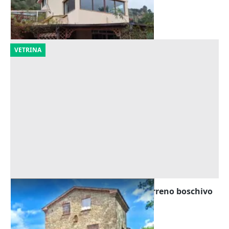
Capaci
(Palermo)
14/09/2026
VETRINA
Asta Villa con pertinenze varie e terreno boschivo
Offerta minima
554.585 €
Cingoli
(Macerata)