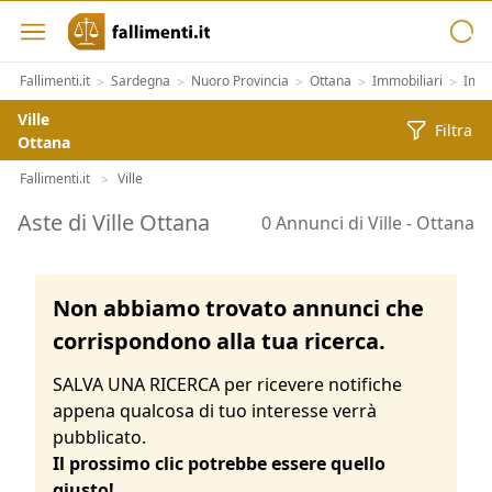
Fallimenti.it
Sardegna
Nuoro Provincia
Ottana
Immobiliari
Immo
>
>
>
>
>
Ville
Filtra
Ottana
Fallimenti.it
Ville
>
Aste di Ville Ottana
0 Annunci di Ville - Ottana
Non abbiamo trovato annunci che
corrispondono alla tua ricerca.
SALVA UNA RICERCA per ricevere notifiche
appena qualcosa di tuo interesse verrà
pubblicato.
Il prossimo clic potrebbe essere quello
giusto!