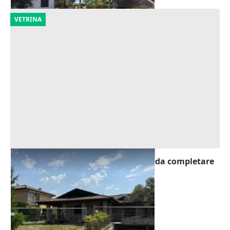
VETRINA
Asta Abitazione in villa bifamiliare da completare
con pertinenze
Offerta minima
194.022 €
Calusco d'Adda
(Bergamo)
10/09/2026