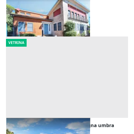
Offerta minima
694.575 €
Monte Castello di Vibio
(Perugia)
21/10/2026
VETRINA
Asta Villa con piscina nella campagna umbra
Offerta minima