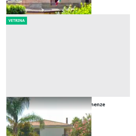
30/10/2026
VETRINA
Asta Villa da riqualificare con pertinenze
Offerta minima
263.250 €
Rometta
(Messina)
23/10/2026