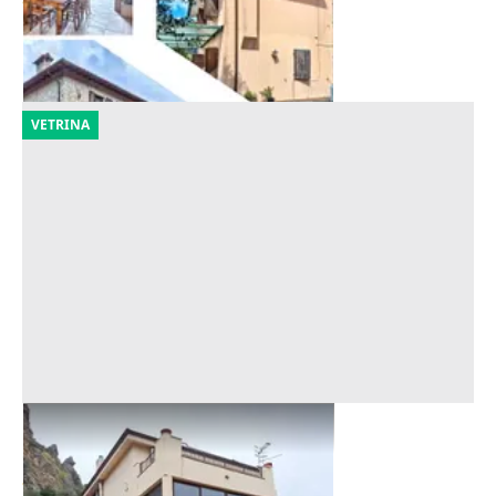
Camaiore
(Lucca)
09/10/2026
VETRINA
Asta Villa con terreni edificabili
Offerta minima
310.400 €