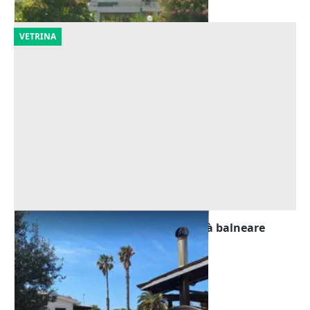
VETRINA
Asta Villetta unifamiliare in località balneare
Offerta minima
119.529 €
Vittoria
(Ragusa)
23/09/2026