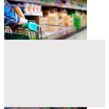
Negozio all'asta a Nuoro
Offerta minima
38.400 €
28.800 €
Macomer
(Nuoro)
Codice asta:
AM046845
Asta chiusa