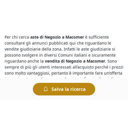
Per chi cerca
aste di Negozio a Macomer
è sufficiente
consultare gli annunci pubblicati qui che riguardano le
vendite giudiziarie della zona. Infatti le aste giudiziarie si
possono svolgere in diversi Comuni italiani e sicuramente
riguardano anche la
vendita di Negozio a Macomer
. Sono
sempre di più gli utenti interessati all’acquisto perché i prezzi
sono molto vantaggiosi, pertanto è importante fare un’offerta
in maniera tempestiva per non lasciarsi sfuggire le migliori
occasioni.
Salva la ricerca
L’occasione giusta arriva con le
aste di beni mobili e immobili
a Macomer
. Basta sapere bene come si svolgono i diversi tipi
di aste giudiziarie e le regole per prendervi parte. Le
modalità di partecipazione, infatti, sono diverse a seconda
che si tratti di un’asta con incanto o senza incanto. L’offerta