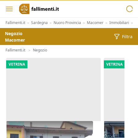
Fallimenti.it
Sardegna
Nuoro Provincia
Macomer
Immobiliari
I
>
>
>
>
>
Negozio
Filtra
Macomer
Fallimenti.it
Negozio
>
VETRINA
VETRINA
Asta Complesso commerciale con
Asta Locali u
cortile e pertinenze
residence