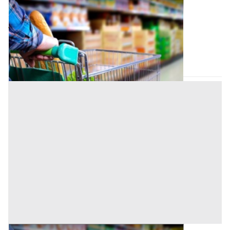
Negozio all'asta a Nuoro
Offerta minima
56.991 €
42.743,62 €
Macomer
(Nuoro)
Codice asta:
AM040222
Asta chiusa