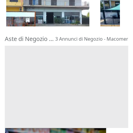
188.100 €
52.531 €
Villamassargia
(Sulcis Iglesiente)
Fiumicino
(
30/10/2026
22/09/2026
Aste di Negozio Macomer
3 Annunci di Negozio - Macomer