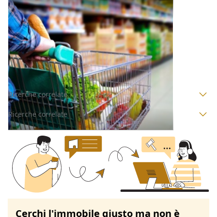
Negozio all'asta a Nuoro
Offerta minima
38.400 €
28.800 €
Macomer
(Nuoro)
Codice asta:
AM046844
Asta chiusa
Ricerche correlate
Ricerche correlate
Cerchi l'immobile giusto ma non è