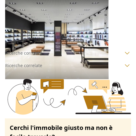
Altro all'asta a Novara
13.000 €
Novara
(Novara)
Codice asta:
c218e540
Asta chiusa
Ricerche correlate
Ricerche correlate
Cerchi l'immobile giusto ma non è