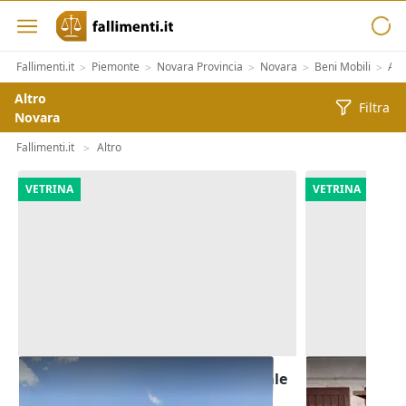
Fallimenti.it
Piemonte
Novara Provincia
Novara
Beni Mobili
Alt
>
>
>
>
>
Altro
Filtra
Novara
Fallimenti.it
Altro
>
VETRINA
VETRINA
Asta Terreno edificabile residenziale
Asta Garage 