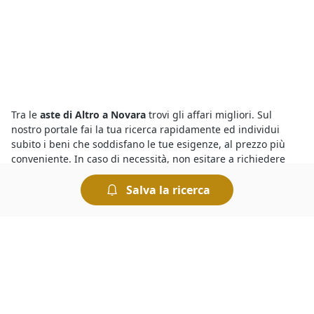
Tra le
aste di Altro a Novara
trovi gli affari migliori. Sul
nostro portale fai la tua ricerca rapidamente ed individui
subito i beni che soddisfano le tue esigenze, al prezzo più
conveniente. In caso di necessità, non esitare a richiedere
maggiori informazioni sulla procedura compilando il form
presente nella pagina dell’asta. Per aggiudicarti il bene che ti
Salva la ricerca
interessa dovrai presentarti presso il Tribunale nel giorno in
cui è indetta l’asta e presentare l’offerta più elevata.
Per acquistare dai
fallimenti del Tribunale di Novara
basta
visualizzare gli annunci delle aste pubblicati sul nostro
portale e recarsi presso il Tribunale riportato nel singolo
annuncio il giorno in cui è indetta la gara. Generalmente per
partecipare a un’asta bisogna versare una cauzione il cui