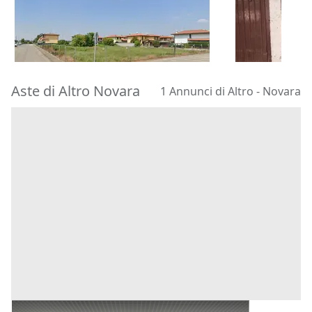
28.262 €
4.230 €
Scaldasole
(Pavia)
Varese
(Vare
23/09/2026
18/09/2026
Aste di Altro Novara
1 Annunci di Altro - Novara