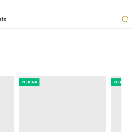
ri
Aste mobiliari
Cerca per località
Cerca in tutta Italia
ste
VETRINA
VETRINA