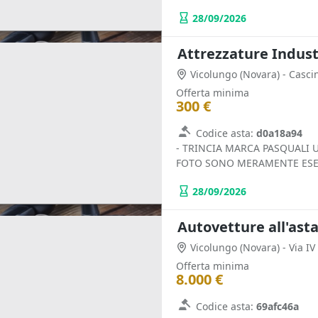
28/09/2026
Attrezzature Industr
Vicolungo
(Novara)
- Casci
Offerta minima
300 €
Codice asta:
d0a18a94
- TRINCIA MARCA PASQUALI U
FOTO SONO MERAMENTE ESE
28/09/2026
Autovetture all'ast
Vicolungo
(Novara)
- Via I
Offerta minima
8.000 €
Codice asta:
69afc46a