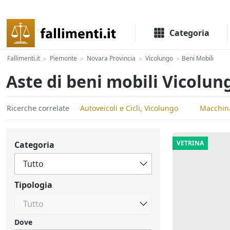
Il portale delle aste e liquidazioni giudiziali
Categoria
Fallimenti.it
Piemonte
Novara Provincia
Vicolungo
Beni Mobili
>
>
>
>
Aste di beni mobili Vicolun
Ricerche correlate
Autoveicoli e Cicli, Vicolungo
Macchina
VETRINA
Categoria
Tipologia
Dove