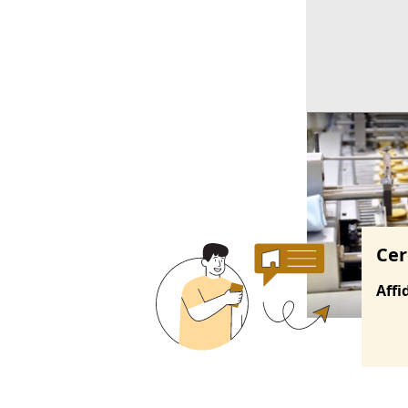
Ricerche correla
Cer
Affi