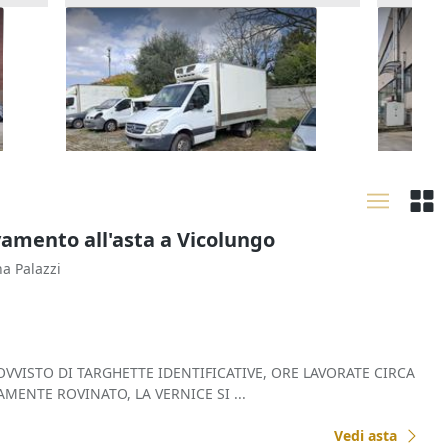
Furgone isotermico Mercedes
Autocar
Sprinter
1.350 
1.250 €
Meleg
Melegnano
(Milano)
21/09
21/09/2026
vamento all'asta a Vicolungo
na Palazzi
VVISTO DI TARGHETTE IDENTIFICATIVE, ORE LAVORATE CIRCA
TAMENTE ROVINATO, LA VERNICE SI ...
Vedi asta