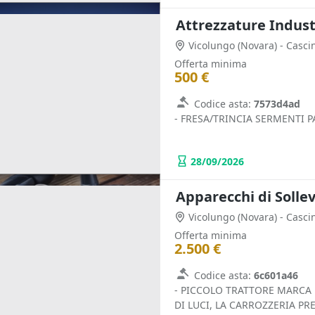
Attrezzature Industr
Vicolungo
(Novara)
- Casci
Offerta minima
500 €
Codice asta:
7573d4ad
- FRESA/TRINCIA SERMENTI 
28/09/2026
Apparecchi di Solle
Vicolungo
(Novara)
- Casci
Offerta minima
2.500 €
Codice asta:
6c601a46
- PICCOLO TRATTORE MARCA
DI LUCI, LA CARROZZERIA PR