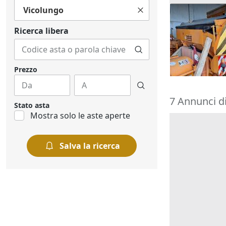
Vicolungo
Spargisale a
Ricerca libera
2.360 €
Scaldasole
(
01/09/2026
Prezzo
7 Annunci di
Stato asta
Mostra solo le aste aperte
Salva la ricerca