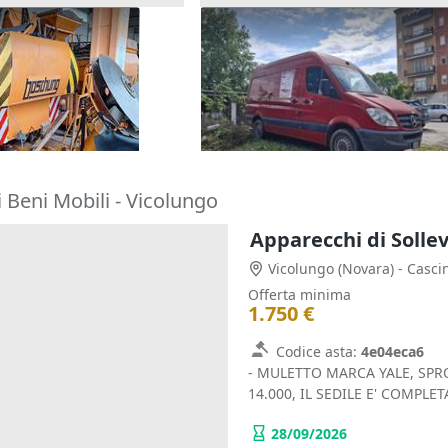
 cassone
Furgone Mercedes Sprinter
1.750 €
Pavia)
Melegnano
(Milano)
21/09/2026
 Beni Mobili - Vicolungo
Apparecchi di Solle
Vicolungo
(Novara)
- Casci
Offerta minima
1.750 €
Codice asta:
4e04eca6
- MULETTO MARCA YALE, SPRO
14.000, IL SEDILE E' COMPLE
28/09/2026