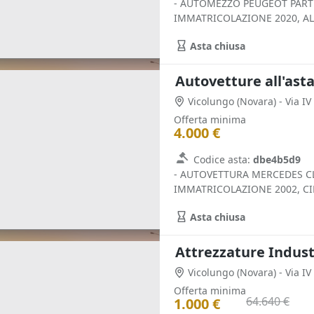
- AUTOMEZZO PEUGEOT PART
IMMATRICOLAZIONE 2020, ALI
Asta chiusa
Autovetture all'ast
Vicolungo
(Novara)
- Via I
Offerta minima
4.000 €
Codice asta:
dbe4b5d9
- AUTOVETTURA MERCEDES CL
IMMATRICOLAZIONE 2002, CIL
Asta chiusa
Attrezzature Industr
Vicolungo
(Novara)
- Via I
Offerta minima
64.640 €
1.000 €