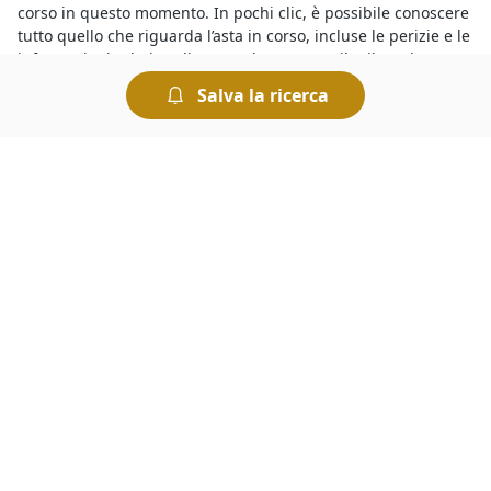
corso in questo momento. In pochi clic, è possibile conoscere
tutto quello che riguarda l’asta in corso, incluse le perizie e le
informazioni relative alla procedura presso il Tribunale
competente. Per chi è interessato a concludere ottimi affari,
Salva la ricerca
le aste giudiziarie sono il canale giusto, e partecipare è
semplice e sicuro.
Il portale
fallimenti di a Trecate
è ricco di occasioni da
cogliere al volo. I beni in vendita, infatti, comprendono lotti
provenienti da procedure fallimentari ed esecutive, e
vengono proposti a prezzi nettamente inferiori rispetto a
quelli di mercato. Per comprare dai fallimenti è necessario
disporre una cauzione da versare prima dell’offerta. Il giorno
di svolgimento della gara presso il Tribunale i partecipanti
fanno un’offerta a partire dal prezzo base. Chi presenta
l’offerta più elevata si aggiudica il lotto.
Vuoi scoprire i
fallimenti a Trecate di Posto Auto
? Ti basta
dare un’occhiata agli annunci di questa sezione per
individuare quello che ti interessa. Ogni annuncio