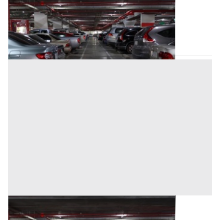
Base d'asta
3.400 €
Trecate
(Novara)
Asta chiusa
Posto Auto all'asta a Trecate
Base d'asta