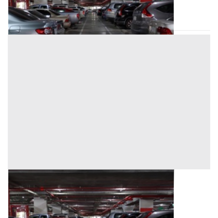
Trecate
(Novara)
Asta chiusa
Posto Auto all'asta a Trecate
Base d'asta
2.500 €
Trecate
(Novara)