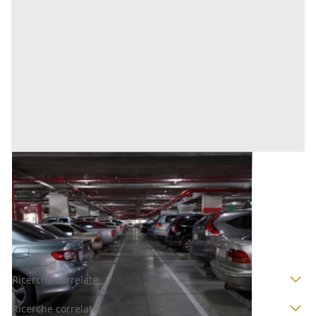
Posto Auto all'asta a Trecate
Base d'asta
6.000 €
Trecate
(Novara)
Asta chiusa
Ricerche correlate
Ricerche correlate