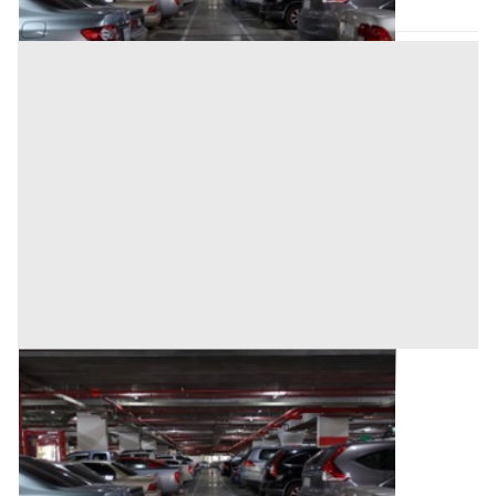
Asta chiusa
Posto Auto all'asta a Trecate
Base d'asta
11.000 €
Trecate
(Novara)
Asta chiusa