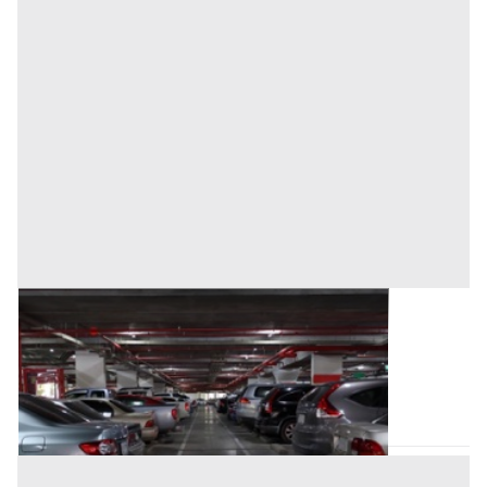
Posto Auto all'asta a Trecate
Base d'asta
5.000 €
Trecate
(Novara)
Asta chiusa