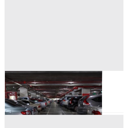
Posto Auto all'asta a Trecate
Base d'asta
4.000 €
Trecate
(Novara)
Asta chiusa