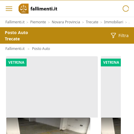
Fallimenti.it
Piemonte
Novara Provincia
Trecate
Immobiliari
Alt
>
>
>
>
>
Posto Auto
Filtra
Trecate
Fallimenti.it
Posto Auto
>
VETRINA
VETRINA
Asta Posto moto (sub 222) in
Asta Posto m
autorimessa interrata
autorimessa