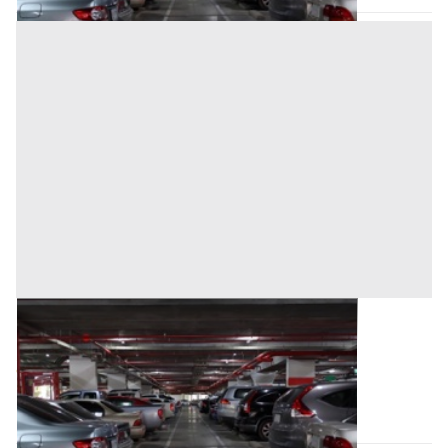
Posto Auto all'asta a Trecate
Base d'asta
3.000 €
Trecate
(Novara)
Asta chiusa