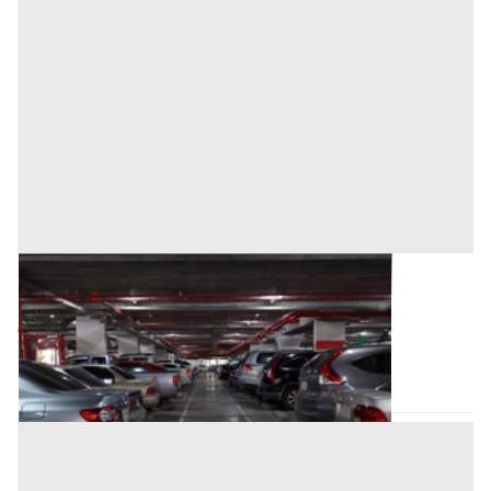
Posto Auto all'asta a Trecate
Base d'asta
4.500 €
Trecate
(Novara)
Asta chiusa