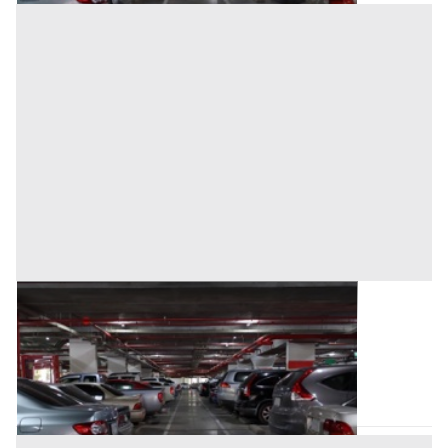
Posto Auto all'asta a Trecate
Base d'asta
5.000 €
Trecate
(Novara)
Asta chiusa