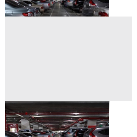
Asta chiusa
Posto Auto all'asta a Trecate
Base d'asta
3.750 €
Trecate
(Novara)