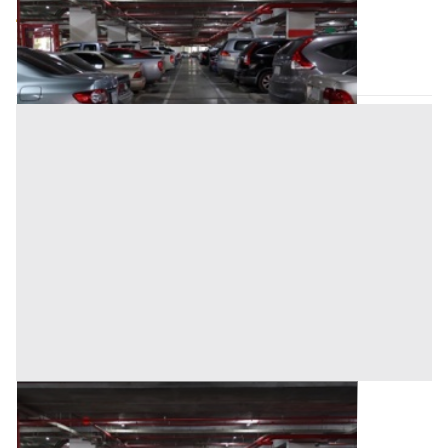
4.000 €
Trecate
(Novara)
Asta chiusa
Posto Auto all'asta a Trecate
Base d'asta