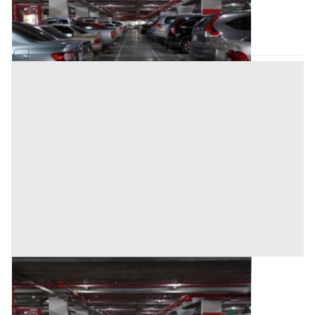
12.000 €
Trecate
(Novara)
Asta chiusa
Posto Auto all'asta a Trecate
Base d'asta
4.800 €