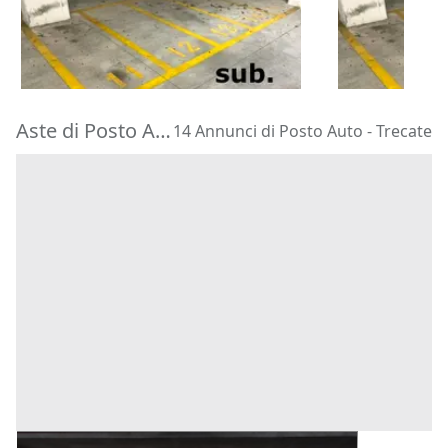
1.487 €
1.487 €
Bologna
(Bologna)
Bologna
(Bo
23/09/2026
23/09/2026
Aste di Posto Auto Trecate
14 Annunci di Posto Auto - Trecate