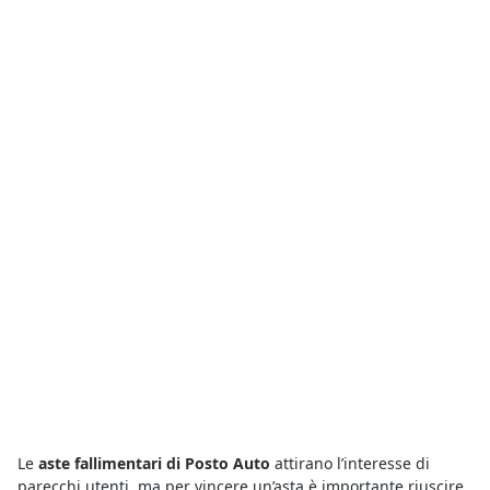
Le
aste fallimentari di Posto Auto
attirano l’interesse di
parecchi utenti, ma per vincere un’asta è importante riuscire