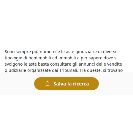
Sono sempre più numerose le aste giudiziarie di diverse
tipologie di beni mobili ed immobili e per sapere dove si
svolgono le aste basta consultare gli annunci delle vendite
giudiziarie organizzate dai Tribunali. Tra queste, si trovano
anche
Negozi, Botteghe all'asta a Suno
in vendita a prezzi
interessanti. Partecipare a un’asta è semplice e le modalità di
Salva la ricerca
partecipazione sono riportate sui bandi ufficiali. Insomma,
chiunque può tentare la fortuna e provare ad aggiudicarsi
Negozi, Botteghe all'asta a geolocalizzata%
e concludere un
ottimo affare.
Presso il
Tribunale di Suno i fallimenti di Negozi, Botteghe
offrono una marea di opportunità. Infatti con le aste