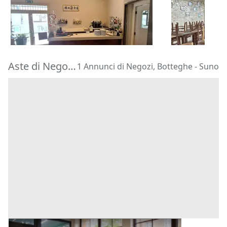
353.621 €
291.600 €
Cesena
(Forlì-Cesena)
Jesi
(Ancona
29/09/2026
24/09/2026
Aste di Negozi, Botteghe Suno
1 Annunci di Negozi, Botteghe - Suno