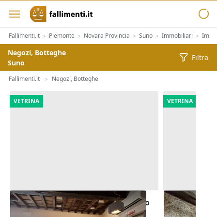
Fallimenti.it
Piemonte
Novara Provincia
Suno
Immobiliari
Immob
>
>
>
>
>
Negozi, Botteghe
Filtra
Suno
Fallimenti.it
Negozi, Botteghe
>
VETRINA
VETRINA
Asta Locale commerciale destinato
Asta Ristora
a ristorazione
servizi