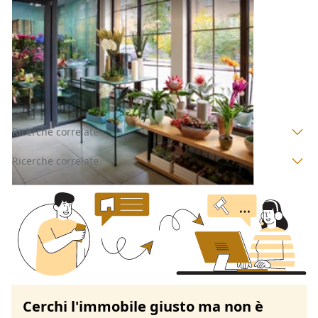
Negozi, Botteghe all'asta a Novara
Offerta minima
174.200 €
130.650 €
Suno
(Novara)
Codice asta:
AI1445750
Asta chiusa
Ricerche correlate
Ricerche correlate
Cerchi l'immobile giusto ma non è