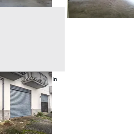
orimesse seminterrate in
ssina)