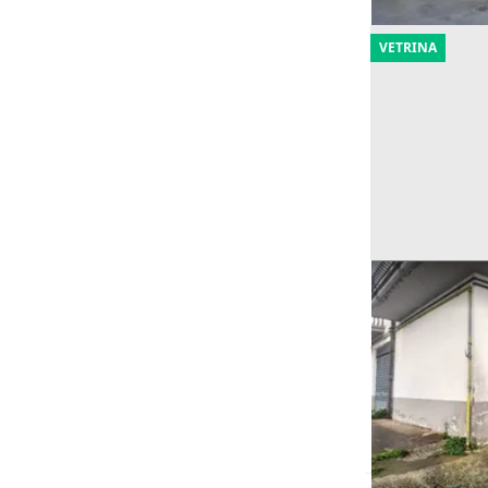
VETRINA
Asta Tre aut
palazzine
Offerta minima
76.887 €
Mistretta
(Me
23/10/2026