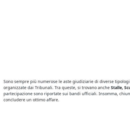
Sono sempre più numerose le aste giudiziarie di diverse tipologie
organizzate dai Tribunali. Tra queste, si trovano anche
Stalle, S
partecipazione sono riportate sui bandi ufficiali. Insomma, chiu
concludere un ottimo affare.
Chi vuole partecipare a un’asta deve sapere che esistono sia le as
comodità e sicurezza, quelle in modalità tradizionale avvengono in
bene chi presenta l’offerta più elevata.