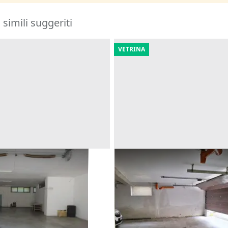
i simili suggeriti
VETRINA
essa in complesso
Asta Quota di autorimessa 
(sub 33)
Offerta minima
17.000 €
(Macerata)
Carini
(Palermo)
15/09/2026