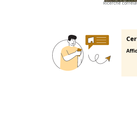
Ricerche correla
Cer
Affi