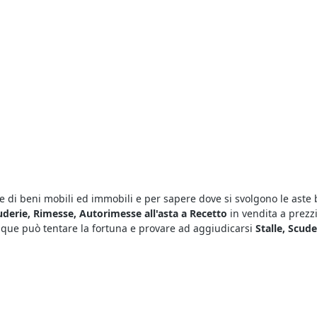
 di beni mobili ed immobili e per sapere dove si svolgono le aste 
cuderie, Rimesse, Autorimesse all'asta a Recetto
in vendita a prezzi
nque può tentare la fortuna e provare ad aggiudicarsi
Stalle, Scud
te tradizionali sia le
aste on line di Stalle, Scuderie, Rimesse, Au
vece presso la sede del Tribunale competente. Tutte le aste si svolg