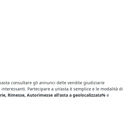
basta consultare gli annunci delle vendite giudiziarie
 interessanti. Partecipare a un’asta è semplice e le modalità di
erie, Rimesse, Autorimesse all'asta a geolocalizzata%
e
torimesse
. Le aste giudiziarie che si svolgono sul web offrono
ono "al miglior offerente", ciò significa che si aggiudica il