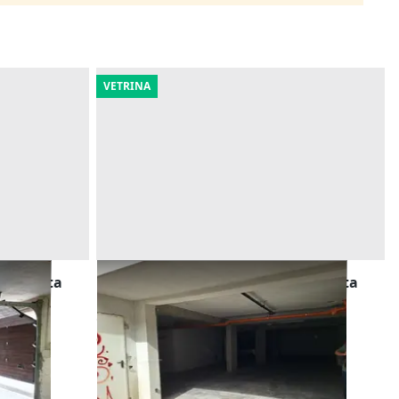
VETRINA
interrata
Asta Quota di autorimessa interrata
(sub 20)
Offerta minima
85.000 €
Carini
(Palermo)
15/09/2026