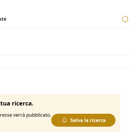
ri
Aste mobiliari
Cerca per località
Cerca in tutta Italia
ste
o
tua ricerca.
resse verrà pubblicato.
Salva la ricerca