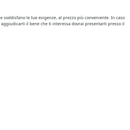
 che soddisfano le tue esigenze, al prezzo più conveniente. In caso
aggiudicarti il bene che ti interessa dovrai presentarti presso il
in vendita chi ha presentato l’offerta più elevata allo scadere
do fare un’offerta e rilanciare, ed esistono anche sistemi
orrenza. Per prima cosa bisogna essere pazienti: i potenziali
l’asta sta per scadere, cercando di tener testa ai rilanci degli
 ti interessa. Ogni annuncio pubblicizza una procedura
i vengono proposti a un prezzo inferiore a quello di mercato, con
basta consultare gli annunci delle vendite giudiziarie