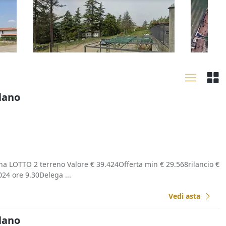
residenziale con deposito
residen
16.384 €
99.017
interrato
Godiasco Salice Terme
(Pavia)
Acqua
23/09/2026
30/09
ilano
a LOTTO 2 terreno Valore € 39.424Offerta min € 29.568rilancio €
024 ore 9.30Delega ...
Vedi asta
ilano