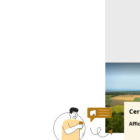
Ricerche correla
Cer
Affi