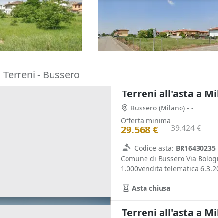
sidenziale
residenziale
28.262 €
 Morone
(Pavia)
Scaldasole
(Pavia)
23/09/2026
 Terreni - Bussero
Terreni all'asta a M
Bussero
(Milano)
- -
Offerta minima
39.424 €
29.568 €
Codice asta:
BR16430235
Comune di Bussero Via Bologn
1.000vendita telematica 6.3.2
Asta chiusa
Terreni all'asta a M