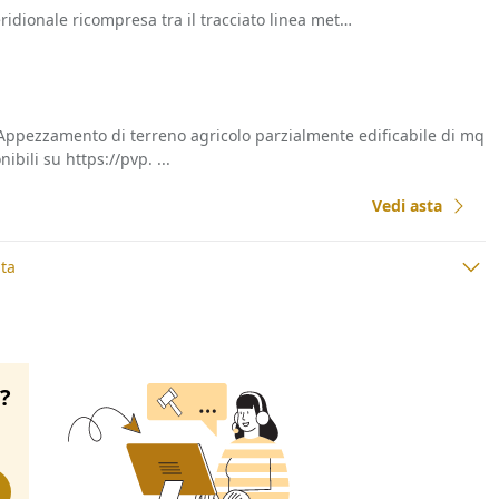
- Area meridionale ricompresa tra il tracciato linea metropolitana MM2
pezzamento di terreno agricolo parzialmente edificabile di mq
bili su https://pvp. ...
Vedi asta
ta
o?