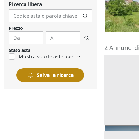
carattere re
Ricerca libera
69.263 €
Pieve Porto
18/09/2026
Prezzo
2 Annunci di
Stato asta
Mostra solo le aste aperte
Salva la ricerca