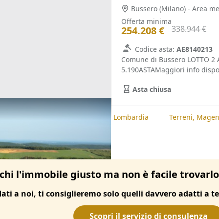
Bussero
(Milano)
Offerta minima
338.944 €
254.208 €
Codice asta:
AE8140213
Comune di Bussero LOTTO 2 Ap
5.190ASTAMaggiori info disponi
Asta chiusa
te
Terreni, Milano
Terreni, Lombardia
Terreni, Magen
chi l'immobile giusto ma non è facile trovarl
dati a noi, ti consiglieremo solo quelli davvero adatti a te
Scopri il servizio di consulenza