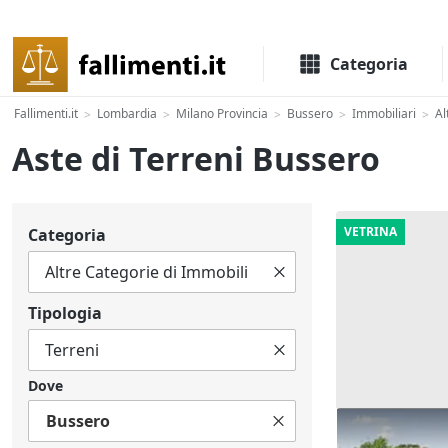
Il portale delle aste e liquidazioni giudiziali
Categoria
Fallimenti.it
Lombardia
Milano Provincia
Bussero
Immobiliari
Al
>
>
>
>
>
Aste di Terreni Bussero
VETRINA
Categoria
Tipologia
Dove
Bussero
Asta Terreno 