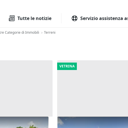
Tutte le aste
Aste immobilia
Tutte le notizie
Servizio assistenza a
tre Categorie di Immobili
Terreni
>
VETRINA
edificabile a
Asta Terreno edificabile