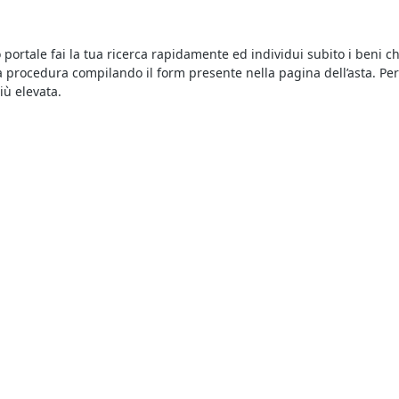
tro portale fai la tua ricerca rapidamente ed individui subito i beni
 procedura compilando il form presente nella pagina dell’asta. Per 
iù elevata.
volgono al miglior offerente, ciò significa che si aggiudica il bene 
ali oppure in modalità telematica. Nel caso delle aste online è como
.
enti, ma per vincere un’asta è importante riuscire a battere la conc
lungo. E poi, quello che conta è riuscire a essere tempestivi quando 
occhiata agli annunci di questa sezione per individuare quello che
oria di beni. Ecco come funziona: nei fallimenti solitamente i ben
ì i creditori procedenti.
 di beni mobili ed immobili e per sapere dove si svolgono le aste 