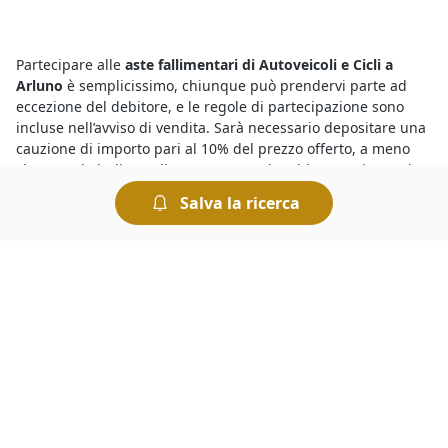
Partecipare alle
aste fallimentari di Autoveicoli e Cicli a
Arluno
è semplicissimo, chiunque può prendervi parte ad
eccezione del debitore, e le regole di partecipazione sono
incluse nell’avviso di vendita. Sarà necessario depositare una
cauzione di importo pari al 10% del prezzo offerto, a meno
che non sia indicato diversamente nel suddetto avviso. Nel
caso di mancata aggiudicazione la cauzione viene restituita.
Salva la ricerca
Per acquistare dai
fallimenti del Tribunale di Arluno
basta
visualizzare gli annunci delle aste pubblicati sul nostro
portale e recarsi presso il Tribunale riportato nel singolo
annuncio il giorno in cui è indetta la gara. Generalmente per
partecipare a un’asta bisogna versare una cauzione il cui
ammontare è indicato nell’avviso di vendita. Tutte le aste si
svolgono al miglior offerente per cui si aggiudica il bene chi
presenta l’offerta più elevata.
Presso il
Tribunale di Arluno i fallimenti di Autoveicoli e Cicli