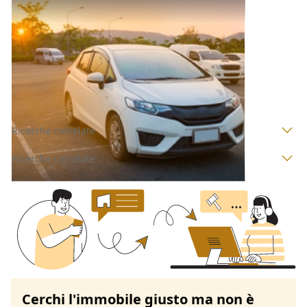
Autovetture all'asta a Milano
Offerta minima
700 €
Arluno
(Milano)
Codice asta:
AR5401311
Asta chiusa
Ricerche correlate
Ricerche correlate
Cerchi l'immobile giusto ma non è