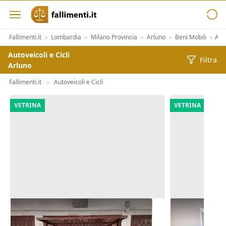
Fallimenti.it
Lombardia
Milano Provincia
Arluno
Beni Mobili
Auto
>
>
>
>
>
Autoveicoli e Cicli
Filtra
Arluno
Fallimenti.it
Autoveicoli e Cicli
>
VETRINA
VETRINA
Asta Garage al piano interrato
Asta Monoca
edificio pop