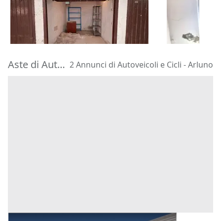
4.230 €
9.435 €
Varese
(Varese)
Bernareggi
18/09/2026
14/09/2026
Aste di Autoveicoli e Cicli Arluno
2 Annunci di Autoveicoli e Cicli - Arluno