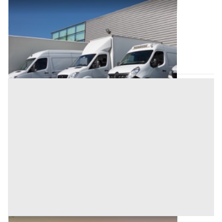
Appartamento all'asta a Arluno
Offerta minima
420.800 €
315.600 €
Arluno
(Milano)
Codice asta:
c826d151
27/10/2026